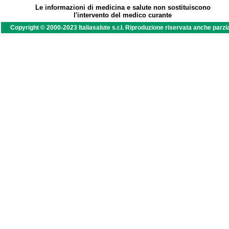
Le informazioni di medicina e salute non sostituiscono
l'intervento del medico curante
Copyright © 2000-2023 Italiasalute s.r.l. Riproduzione riservata anche parzi