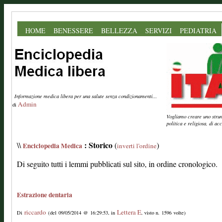
HOME
BENESSERE
BELLEZZA
SERVIZI
PEDIATRIA
Informazione medica libera per una salute senza condizionamenti...
Admin
di
Vogliamo creare uno strume
politica e religiosa, di a
: Storico
\\
(
)
Enciclopedia Medica
inverti l'ordine
Di seguito tutti i lemmi pubblicati sul sito, in ordine cronologico.
Estrazione dentaria
riccardo
Lettera E
Di
(del 09/05/2014 @ 16:29:53, in
, visto n. 1596 volte)