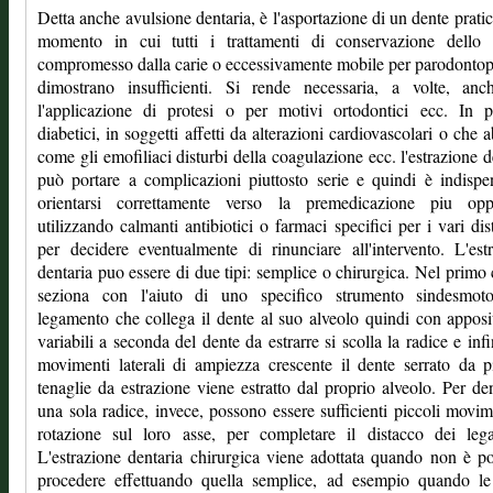
Detta anche avulsione dentaria, è l'asportazione di un dente pratic
momento in cui tutti i trattamenti di conservazione dello s
compromesso dalla carie o eccessivamente mobile per parodontopa
dimostrano insufficienti. Si rende necessaria, a volte, anc
l'applicazione di protesi o per motivi ortodontici ecc. In p
diabetici, in soggetti affetti da alterazioni cardiovascolari o che 
come gli emofiliaci disturbi della coagulazione ecc. l'estrazione d
può portare a complicazioni piuttosto serie e quindi è indispe
orientarsi correttamente verso la premedicazione piu opp
utilizzando calmanti antibiotici o farmaci specifici per i vari dis
per decidere eventualmente di rinunciare all'intervento. L'est
dentaria puo essere di due tipi: semplice o chirurgica. Nel primo 
seziona con l'aiuto di uno specifico strumento sindesmot
legamento che collega il dente al suo alveolo quindi con apposi
variabili a seconda del dente da estrarre si scolla la radice e inf
movimenti laterali di ampiezza crescente il dente serrato da 
tenaglie da estrazione viene estratto dal proprio alveolo. Per de
una sola radice, invece, possono essere sufficienti piccoli movim
rotazione sul loro asse, per completare il distacco dei lega
L'estrazione dentaria chirurgica viene adottata quando non è po
procedere effettuando quella semplice, ad esempio quando le 