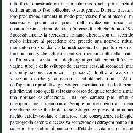
tutto il ciclo mestruale ma in particolar modo nella prima metà d
definita appunto fase follicolare o estrogenica. Durante questa f
loro produzione aumenta in modo progressivo fino al picco di 
secrezione poche ore prima dell ovulazione ossia ve
quattordicesimo giorno del ciclo (in caso di cicli che durano 28 g
Successivamente la secrezione romane discreta con un secondo
molto inferiore al precedente che precede una notevole riduz
momento corrispondente alla mestruazione. Per quanto riguarda 
funzioni biologiche, gli estrogeni sono responsabili della matu
dall' infanzia alla vita fertile degli organi genitali femminili (ovaio
vagina, tube) e dello sviluppo dei caratteri sessuali secondari (m
e configurazione corporea in generale). Inoltre attraverso l
variazioni cicliche garantiscono la fertilità nella donna. Al d
dell'apparato riproduttivo gli estrogeni esercitano altri effetti metab
più rilevanti sono quelli sul tessuto osseo del quale tendono a ma
una normale calcificazione. Una loro carenza può infatti c
osteoporosi nella menopausa. Sempre in riferimento alla men
ricordiamo come il calo del tasso estrogenico provochi un aume
rischio cardiovascolare e numerose altre conseguenze fisiologi
patologie da carente o eccessiva secrezione di estrogeni hanno dif
cause e i loro sintomi dipendono dall'età della vita in cui si mani