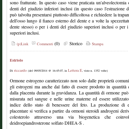
sono fratturate. In questo caso viene praticata un'alveolectomia 
denti del giudizio inferiori inclusi (in questo caso l'estrazione d
può talvolta presentarsi piuttosto difficoltosa e richiedere la trapa
dell'osso lungo il fianco esterno del dente e a volte la spezzettat
dente stesso) o per i denti del giudizio superiori inclusi o per i
superiori inclusi.
(0)
Storico
(p)Link
Commenti
Stampa
Estriolo
riccardo
Lettera E
Di
(del 09/05/2014 @ 16:45:07, in
, visto n. 1352 volte)
Ormone estrogeno caratterizzato non solo dalle proprietà comuni 
gli estrogeni ma anche dal fatto di essere prodotto in quantità 
dalla placenta durante la gravidanza. La quantità di ormone può
misurata nel sangue e nelle urine materne ed essere utilizza
indice dello stato di benessere del feto. La produzione di e
placentare si verifica a partire da ormoni steroidi androgeni deriv
colesterolo attraverso una via biogenetica che coinvo
deidroepiandrosterone solfato DHEA-S .