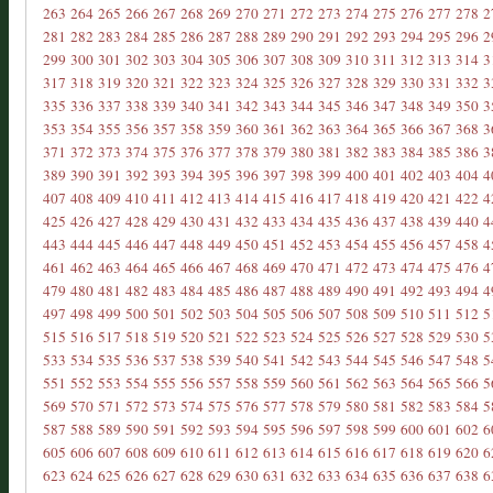
263
264
265
266
267
268
269
270
271
272
273
274
275
276
277
278
2
281
282
283
284
285
286
287
288
289
290
291
292
293
294
295
296
2
299
300
301
302
303
304
305
306
307
308
309
310
311
312
313
314
3
317
318
319
320
321
322
323
324
325
326
327
328
329
330
331
332
3
335
336
337
338
339
340
341
342
343
344
345
346
347
348
349
350
3
353
354
355
356
357
358
359
360
361
362
363
364
365
366
367
368
3
371
372
373
374
375
376
377
378
379
380
381
382
383
384
385
386
3
389
390
391
392
393
394
395
396
397
398
399
400
401
402
403
404
4
407
408
409
410
411
412
413
414
415
416
417
418
419
420
421
422
4
425
426
427
428
429
430
431
432
433
434
435
436
437
438
439
440
4
443
444
445
446
447
448
449
450
451
452
453
454
455
456
457
458
4
461
462
463
464
465
466
467
468
469
470
471
472
473
474
475
476
4
479
480
481
482
483
484
485
486
487
488
489
490
491
492
493
494
4
497
498
499
500
501
502
503
504
505
506
507
508
509
510
511
512
5
515
516
517
518
519
520
521
522
523
524
525
526
527
528
529
530
5
533
534
535
536
537
538
539
540
541
542
543
544
545
546
547
548
5
551
552
553
554
555
556
557
558
559
560
561
562
563
564
565
566
5
569
570
571
572
573
574
575
576
577
578
579
580
581
582
583
584
5
587
588
589
590
591
592
593
594
595
596
597
598
599
600
601
602
6
605
606
607
608
609
610
611
612
613
614
615
616
617
618
619
620
6
623
624
625
626
627
628
629
630
631
632
633
634
635
636
637
638
6