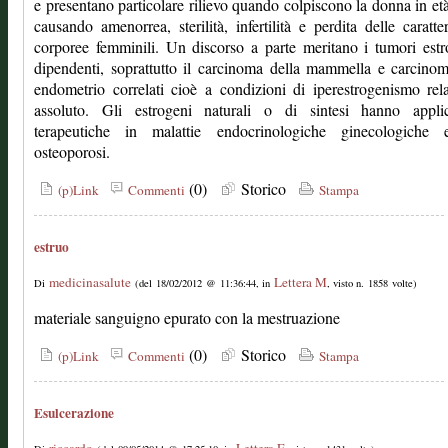
e presentano particolare rilievo quando colpiscono la donna in età 
causando amenorrea, sterilità, infertilità e perdita delle caratter
corporee femminili. Un discorso a parte meritano i tumori est
dipendenti, soprattutto il carcinoma della mammella e carcinom
endometrio correlati cioè a condizioni di iperestrogenismo rel
assoluto. Gli estrogeni naturali o di sintesi hanno applic
terapeutiche in malattie endocrinologiche ginecologiche 
osteoporosi.
(0)
Storico
(p)Link
Commenti
Stampa
estruo
medicinasalute
Lettera M
Di
(del 18/02/2012 @ 11:36:44, in
, visto n. 1858 volte)
materiale sanguigno epurato con la mestruazione
(0)
Storico
(p)Link
Commenti
Stampa
Esulcerazione