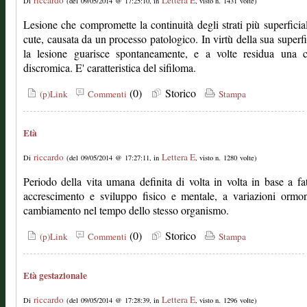
riccardo
Lettera E
Di
(del 09/05/2014 @ 17:25:10, in
, visto n. 1431 volte)
Lesione che compromette la continuità degli strati più superficial
cute, causata da un processo patologico. In virtù della sua superfic
la lesione guarisce spontaneamente, e a volte residua una c
discromica. E' caratteristica del sifiloma.
(0)
Storico
(p)Link
Commenti
Stampa
Età
riccardo
Lettera E
Di
(del 09/05/2014 @ 17:27:11, in
, visto n. 1280 volte)
Periodo della vita umana definita di volta in volta in base a fat
accrescimento e sviluppo fisico e mentale, a variazioni ormon
cambiamento nel tempo dello stesso organismo.
(0)
Storico
(p)Link
Commenti
Stampa
Età gestazionale
riccardo
Lettera E
Di
(del 09/05/2014 @ 17:28:39, in
, visto n. 1296 volte)