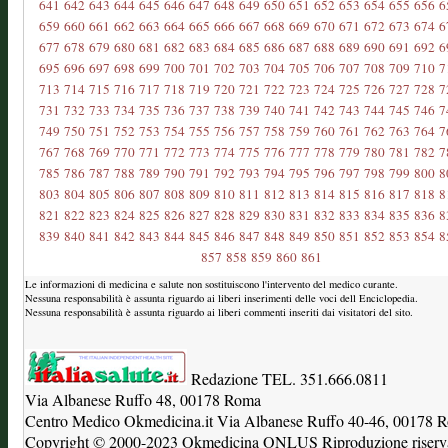
641
642
643
644
645
646
647
648
649
650
651
652
653
654
655
656
6
659
660
661
662
663
664
665
666
667
668
669
670
671
672
673
674
6
677
678
679
680
681
682
683
684
685
686
687
688
689
690
691
692
6
695
696
697
698
699
700
701
702
703
704
705
706
707
708
709
710
7
713
714
715
716
717
718
719
720
721
722
723
724
725
726
727
728
7
731
732
733
734
735
736
737
738
739
740
741
742
743
744
745
746
7
749
750
751
752
753
754
755
756
757
758
759
760
761
762
763
764
7
767
768
769
770
771
772
773
774
775
776
777
778
779
780
781
782
7
785
786
787
788
789
790
791
792
793
794
795
796
797
798
799
800
8
803
804
805
806
807
808
809
810
811
812
813
814
815
816
817
818
8
821
822
823
824
825
826
827
828
829
830
831
832
833
834
835
836
8
839
840
841
842
843
844
845
846
847
848
849
850
851
852
853
854
8
857
858
859
860
861
Le informazioni di medicina e salute non sostituiscono l'intervento del medico curante.
Nessuna responsabilità è assunta riguardo ai liberi inserimenti delle voci dell Enciclopedia.
Nessuna responsabilità è assunta riguardo ai liberi commenti inseriti dai visitatori del sito.
Redazione TEL. 351.666.0811
Via Albanese Ruffo 48, 00178 Roma
Centro Medico Okmedicina.it Via Albanese Ruffo 40-46, 00178
Copyright © 2000-2023 Okmedicina ONLUS Riproduzione riservat