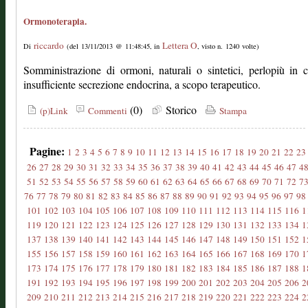
Ormonoterapia.
riccardo
Lettera O
Di
(del 13/11/2013 @ 11:48:45, in
, visto n. 1240 volte)
Somministrazione di ormoni, naturali o sintetici, perlopiù in 
insufficiente secrezione endocrina, a scopo terapeutico.
(0)
Storico
(p)Link
Commenti
Stampa
Pagine:
1
2
3
4
5
6
7
8
9
10
11
12
13
14
15
16
17
18
19
20
21
22
23
26
27
28
29
30
31
32
33
34
35
36
37
38
39
40
41
42
43
44
45
46
47
4
51
52
53
54
55
56
57
58
59
60
61
62
63
64
65
66
67
68
69
70
71
72
7
76
77
78
79
80
81
82
83
84
85
86
87
88
89
90
91
92
93
94
95
96
97
98
101
102
103
104
105
106
107
108
109
110
111
112
113
114
115
116
1
119
120
121
122
123
124
125
126
127
128
129
130
131
132
133
134
1
137
138
139
140
141
142
143
144
145
146
147
148
149
150
151
152
1
155
156
157
158
159
160
161
162
163
164
165
166
167
168
169
170
1
173
174
175
176
177
178
179
180
181
182
183
184
185
186
187
188
1
191
192
193
194
195
196
197
198
199
200
201
202
203
204
205
206
2
209
210
211
212
213
214
215
216
217
218
219
220
221
222
223
224
2