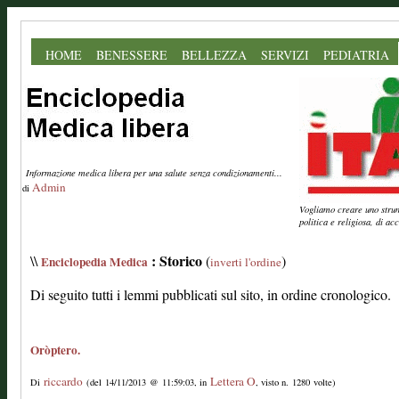
HOME
BENESSERE
BELLEZZA
SERVIZI
PEDIATRIA
Informazione medica libera per una salute senza condizionamenti...
Admin
di
Vogliamo creare uno strume
politica e religiosa, di a
: Storico
\\
(
)
Enciclopedia Medica
inverti l'ordine
Di seguito tutti i lemmi pubblicati sul sito, in ordine cronologico.
Oròptero.
riccardo
Lettera O
Di
(del 14/11/2013 @ 11:59:03, in
, visto n. 1280 volte)