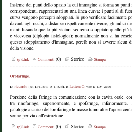
Insieme dei punti dello spazio la cui immagine si forma su punti r
corrispondenti, rappresentati su una linea curva; i punti al di fuor
curva vengono percepiti sdoppiati. Si può verificare facilmente 
davanti agli occhi, a distanze rispettivamente diverse, gli indici de
mani: fissando quello più vicino, vedremo sdoppiato quello più 
e viceversa (diplopia fisiologica); normalmente non si ha cosci
questo sdoppiamento d'immagine, perciò non si avverte alcun d
della visione.
(0)
Storico
(p)Link
Commenti
Stampa
Orofaringe.
riccardo
Lettera O
Di
(del 13/11/2013 @ 11:52:51, in
, visto n. 1354 volte)
Porzione della faringe in comunicazione con la cavità orale, c
tra rinofaringe, superiormente, e ipofaringe, inferiormente.
patologie a carico dell'orofaringe le masse tumorali e l'apnea centr
sonno per via dell'ostruzione.
(0)
Storico
(p)Link
Commenti
Stampa