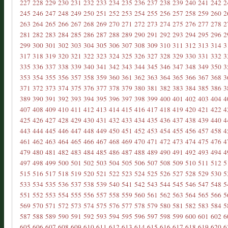
227
228
229
230
231
232
233
234
235
236
237
238
239
240
241
242
2
245
246
247
248
249
250
251
252
253
254
255
256
257
258
259
260
2
263
264
265
266
267
268
269
270
271
272
273
274
275
276
277
278
2
281
282
283
284
285
286
287
288
289
290
291
292
293
294
295
296
2
299
300
301
302
303
304
305
306
307
308
309
310
311
312
313
314
3
317
318
319
320
321
322
323
324
325
326
327
328
329
330
331
332
3
335
336
337
338
339
340
341
342
343
344
345
346
347
348
349
350
3
353
354
355
356
357
358
359
360
361
362
363
364
365
366
367
368
3
371
372
373
374
375
376
377
378
379
380
381
382
383
384
385
386
3
389
390
391
392
393
394
395
396
397
398
399
400
401
402
403
404
4
407
408
409
410
411
412
413
414
415
416
417
418
419
420
421
422
4
425
426
427
428
429
430
431
432
433
434
435
436
437
438
439
440
4
443
444
445
446
447
448
449
450
451
452
453
454
455
456
457
458
4
461
462
463
464
465
466
467
468
469
470
471
472
473
474
475
476
4
479
480
481
482
483
484
485
486
487
488
489
490
491
492
493
494
4
497
498
499
500
501
502
503
504
505
506
507
508
509
510
511
512
5
515
516
517
518
519
520
521
522
523
524
525
526
527
528
529
530
5
533
534
535
536
537
538
539
540
541
542
543
544
545
546
547
548
5
551
552
553
554
555
556
557
558
559
560
561
562
563
564
565
566
5
569
570
571
572
573
574
575
576
577
578
579
580
581
582
583
584
5
587
588
589
590
591
592
593
594
595
596
597
598
599
600
601
602
6
605
606
607
608
609
610
611
612
613
614
615
616
617
618
619
620
6