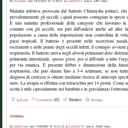
riccardo
Lettera O
Di
(del 13/11/2013 @ 11:50:31, in
, visto n. 1493 volte)
Malattia infettiva provocata dal batterio Chlamydia psittaci, che 
prevalentemente gli uccelli, i quali possono contagiare la specie
È una malattia professionale delle categorie che lavorano in 
contatto con gli uccelli, ma può diffondersi anche ad altre f
popolazione a causa della importazione non controllata di volat
paesi tropicali. Il batterio è presente nelle secrezioni nasali
escrementi e nelle penne degli uccelli infetti; il contagio avviene 
respiratoria. Il batterio arriva negli alveoli polmonari dove determ
polmonite interstiziale, spesso grave, poi si diffonde a tutto l'or
per via ematica. È presente febbre e diminuzione della funzi
respiratoria, che può durare fino a 3-4 settimane, se non tratt
diagnosi di certezza si ottiene mediante ricerca di anticorpi specif
siero. La terapia si effettua con tetraciclina per 14 giorni. Come 
scelta è utile (specialmente nei bambini e in gravidanza) l'eritromi
(0)
Storico
(p)Link
Commenti
Stampa
Ornitina
medicina
Lettera O
Di
(del 17/09/2007 @ 16:13:12, in
, visto n. 10428 volte)