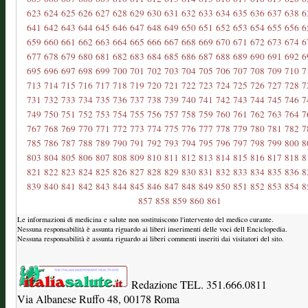
623
624
625
626
627
628
629
630
631
632
633
634
635
636
637
638
6
641
642
643
644
645
646
647
648
649
650
651
652
653
654
655
656
6
659
660
661
662
663
664
665
666
667
668
669
670
671
672
673
674
6
677
678
679
680
681
682
683
684
685
686
687
688
689
690
691
692
6
695
696
697
698
699
700
701
702
703
704
705
706
707
708
709
710
7
713
714
715
716
717
718
719
720
721
722
723
724
725
726
727
728
7
731
732
733
734
735
736
737
738
739
740
741
742
743
744
745
746
7
749
750
751
752
753
754
755
756
757
758
759
760
761
762
763
764
7
767
768
769
770
771
772
773
774
775
776
777
778
779
780
781
782
7
785
786
787
788
789
790
791
792
793
794
795
796
797
798
799
800
8
803
804
805
806
807
808
809
810
811
812
813
814
815
816
817
818
8
821
822
823
824
825
826
827
828
829
830
831
832
833
834
835
836
8
839
840
841
842
843
844
845
846
847
848
849
850
851
852
853
854
8
857
858
859
860
861
Le informazioni di medicina e salute non sostituiscono l'intervento del medico curante.
Nessuna responsabilità è assunta riguardo ai liberi inserimenti delle voci dell Enciclopedia.
Nessuna responsabilità è assunta riguardo ai liberi commenti inseriti dai visitatori del sito.
Redazione TEL. 351.666.0811
Via Albanese Ruffo 48, 00178 Roma