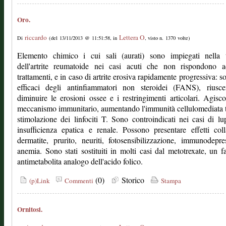
Oro.
riccardo
Lettera O
Di
(del 13/11/2013 @ 11:51:58, in
, visto n. 1370 volte)
Elemento chimico i cui sali (aurati) sono impiegati nella t
dell'artrite reumatoide nei casi acuti che non rispondono ad
trattamenti, e in caso di artrite erosiva rapidamente progressiva: s
efficaci degli antinfiammatori non steroidei (FANS), riusc
diminuire le erosioni ossee e i restringimenti articolari. Agisc
meccanismo immunitario, aumentando l'immunità cellulomediata 
stimolazione dei linfociti T. Sono controindicati nei casi di lu
insufficienza epatica e renale. Possono presentare effetti colla
dermatite, prurito, neuriti, fotosensibilizzazione, immunodepre
anemia. Sono stati sostituiti in molti casi dal metotrexate, un 
antimetabolita analogo dell'acido folico.
(0)
Storico
(p)Link
Commenti
Stampa
Ornitosi.