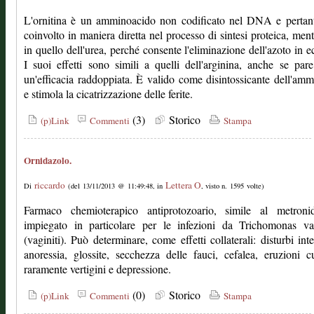
L'ornitina è un amminoacido non codificato nel DNA e pertan
coinvolto in maniera diretta nel processo di sintesi proteica, ment
in quello dell'urea, perché consente l'eliminazione dell'azoto in e
I suoi effetti sono simili a quelli dell'arginina, anche se par
un'efficacia raddoppiata. È valido come disintossicante dell'am
e stimola la cicatrizzazione delle ferite.
(3)
Storico
(p)Link
Commenti
Stampa
Ornidazolo.
riccardo
Lettera O
Di
(del 13/11/2013 @ 11:49:48, in
, visto n. 1595 volte)
Farmaco chemioterapico antiprotozoario, simile al metronid
impiegato in particolare per le infezioni da Trichomonas vag
(vaginiti). Può determinare, come effetti collaterali: disturbi intes
anoressia, glossite, secchezza delle fauci, cefalea, eruzioni c
raramente vertigini e depressione.
(0)
Storico
(p)Link
Commenti
Stampa