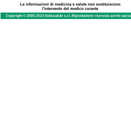
Le informazioni di medicina e salute non sostituiscono
l'intervento del medico curante
Copyright © 2000-2023 Italiasalute s.r.l. Riproduzione riservata anche parzi