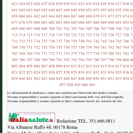
623
624
625
626
627
628
629
630
631
632
633
634
635
636
637
638
6
641
642
643
644
645
646
647
648
649
650
651
652
653
654
655
656
6
659
660
661
662
663
664
665
666
667
668
669
670
671
672
673
674
6
677
678
679
680
681
682
683
684
685
686
687
688
689
690
691
692
6
695
696
697
698
699
700
701
702
703
704
705
706
707
708
709
710
7
713
714
715
716
717
718
719
720
721
722
723
724
725
726
727
728
7
731
732
733
734
735
736
737
738
739
740
741
742
743
744
745
746
7
749
750
751
752
753
754
755
756
757
758
759
760
761
762
763
764
7
767
768
769
770
771
772
773
774
775
776
777
778
779
780
781
782
7
785
786
787
788
789
790
791
792
793
794
795
796
797
798
799
800
8
803
804
805
806
807
808
809
810
811
812
813
814
815
816
817
818
8
821
822
823
824
825
826
827
828
829
830
831
832
833
834
835
836
8
839
840
841
842
843
844
845
846
847
848
849
850
851
852
853
854
8
857
858
859
860
861
Le informazioni di medicina e salute non sostituiscono l'intervento del medico curante.
Nessuna responsabilità è assunta riguardo ai liberi inserimenti delle voci dell Enciclopedia.
Nessuna responsabilità è assunta riguardo ai liberi commenti inseriti dai visitatori del sito.
Redazione TEL. 351.666.0811
Via Albanese Ruffo 48, 00178 Roma