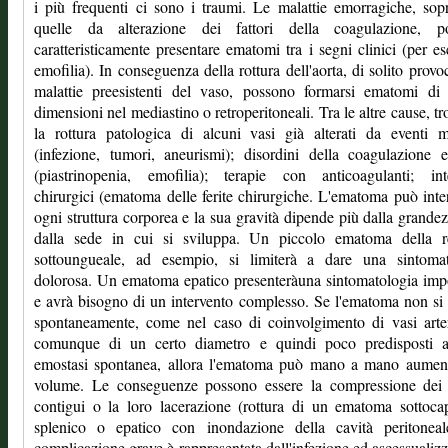
i più frequenti ci sono i traumi. Le malattie emorragiche, sopr
quelle da alterazione dei fattori della coagulazione, p
caratteristicamente presentare ematomi tra i segni clinici (per e
emofilia). In conseguenza della rottura dell'aorta, di solito provo
malattie preesistenti del vaso, possono formarsi ematomi di 
dimensioni nel mediastino o retroperitoneali. Tra le altre cause, t
la rottura patologica di alcuni vasi già alterati da eventi 
(infezione, tumori, aneurismi); disordini della coagulazione 
(piastrinopenia, emofilia); terapie con anticoagulanti; inte
chirurgici (ematoma delle ferite chirurgiche. L'ematoma può inte
ogni struttura corporea e la sua gravità dipende più dalla grande
dalla sede in cui si sviluppa. Un piccolo ematoma della r
sottoungueale, ad esempio, si limiterà a dare una sintomat
dolorosa. Un ematoma epatico presenteràuna sintomatologia im
e avrà bisogno di un intervento complesso. Se l'ematoma non si 
spontaneamente, come nel caso di coinvolgimento di vasi arte
comunque di un certo diametro e quindi poco predisposti 
emostasi spontanea, allora l'ematoma può mano a mano aument
volume. Le conseguenze possono essere la compressione dei t
contigui o la loro lacerazione (rottura di un ematoma sottoca
splenico o epatico con inondazione della cavità peritoneal
complicazione grave è rappresentata dall'infezione ed ascessualiz