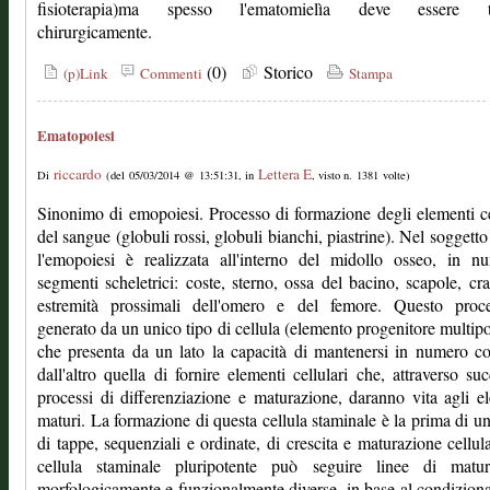
fisioterapia)ma spesso l'ematomielìa deve essere tr
chirurgicamente.
(0)
Storico
(p)Link
Commenti
Stampa
Ematopoiesi
riccardo
Lettera E
Di
(del 05/03/2014 @ 13:51:31, in
, visto n. 1381 volte)
Sinonimo di emopoiesi. Processo di formazione degli elementi ce
del sangue (globuli rossi, globuli bianchi, piastrine). Nel soggetto
l'emopoiesi è realizzata all'interno del midollo osseo, in n
segmenti scheletrici: coste, sterno, ossa del bacino, scapole, cr
estremità prossimali dell'omero e del femore. Questo proc
generato da un unico tipo di cellula (elemento progenitore multipo
che presenta da un lato la capacità di mantenersi in numero co
dall'altro quella di fornire elementi cellulari che, attraverso suc
processi di differenziazione e maturazione, daranno vita agli e
maturi. La formazione di questa cellula staminale è la prima di un
di tappe, sequenziali e ordinate, di crescita e maturazione cellul
cellula staminale pluripotente può seguire linee di matur
morfologicamente e funzionalmente diverse, in base al condizio