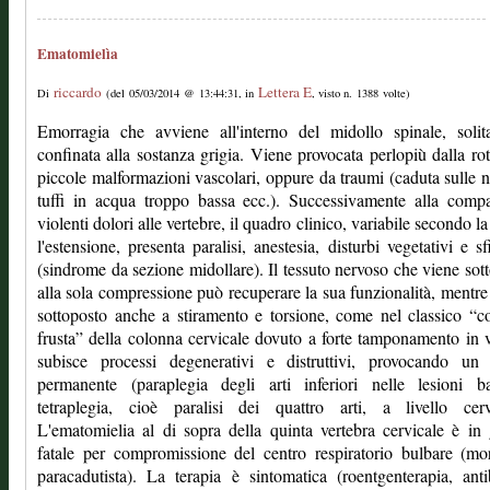
Ematomielìa
riccardo
Lettera E
Di
(del 05/03/2014 @ 13:44:31, in
, visto n. 1388 volte)
Emorragia che avviene all'interno del midollo spinale, solit
confinata alla sostanza grigia. Viene provocata perlopiù dalla rot
piccole malformazioni vascolari, oppure da traumi (caduta sulle n
tuffi in acqua troppo bassa ecc.). Successivamente alla comp
violenti dolori alle vertebre, il quadro clinico, variabile secondo la
l'estensione, presenta paralisi, anestesia, disturbi vegetativi e sfi
(sindrome da sezione midollare). Il tessuto nervoso che viene sot
alla sola compressione può recuperare la sua funzionalità, mentre
sottoposto anche a stiramento e torsione, come nel classico “c
frusta” della colonna cervicale dovuto a forte tamponamento in v
subisce processi degenerativi e distruttivi, provocando un
permanente (paraplegia degli arti inferiori nelle lesioni b
tetraplegia, cioè paralisi dei quattro arti, a livello cervi
L'ematomielia al di sopra della quinta vertebra cervicale è in
fatale per compromissione del centro respiratorio bulbare (mo
paracadutista). La terapia è sintomatica (roentgenterapia, antib