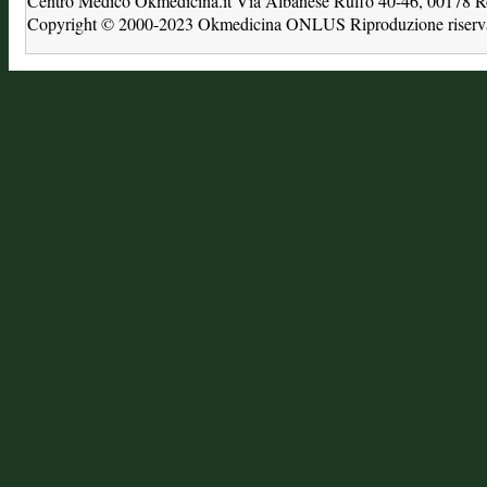
Centro Medico Okmedicina.it Via Albanese Ruffo 40-46, 00178
Copyright © 2000-2023 Okmedicina ONLUS Riproduzione riservat