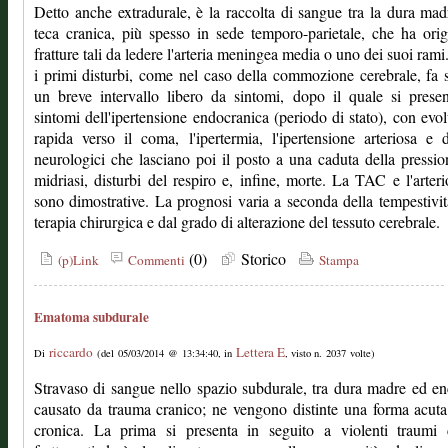
Detto anche extradurale, è la raccolta di sangue tra la dura mad
teca cranica, più spesso in sede temporo-parietale, che ha ori
fratture tali da ledere l'arteria meningea media o uno dei suoi ram
i primi disturbi, come nel caso della commozione cerebrale, fa 
un breve intervallo libero da sintomi, dopo il quale si prese
sintomi dell'ipertensione endocranica (periodo di stato), con evo
rapida verso il coma, l'ipertermia, l'ipertensione arteriosa e d
neurologici che lasciano poi il posto a una caduta della pressi
midriasi, disturbi del respiro e, infine, morte. La TAC e l'arteri
sono dimostrative. La prognosi varia a seconda della tempestivit
terapia chirurgica e dal grado di alterazione del tessuto cerebrale.
(0)
Storico
(p)Link
Commenti
Stampa
Ematoma subdurale
riccardo
Lettera E
Di
(del 05/03/2014 @ 13:34:40, in
, visto n. 2037 volte)
Stravaso di sangue nello spazio subdurale, tra dura madre ed en
causato da trauma cranico; ne vengono distinte una forma acut
cronica. La prima si presenta in seguito a violenti traumi c