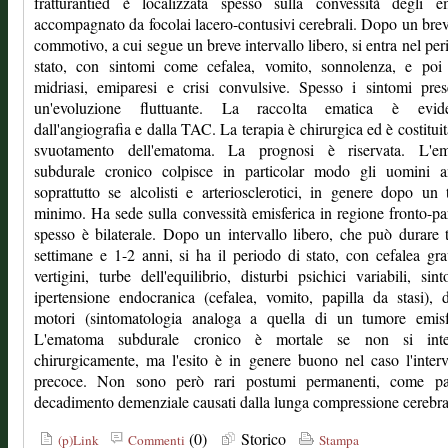
fratturantied è localizzata spesso sulla convessità degli em
accompagnato da focolai lacero-contusivi cerebrali. Dopo un brev
commotivo, a cui segue un breve intervallo libero, si entra nel per
stato, con sintomi come cefalea, vomito, sonnolenza, e poi
midriasi, emiparesi e crisi convulsive. Spesso i sintomi pre
un'evoluzione fluttuante. La raccolta ematica è evide
dall'angiografia e dalla TAC. La terapia è chirurgica ed è costituit
svuotamento dell'ematoma. La prognosi è riservata. L'e
subdurale cronico colpisce in particolar modo gli uomini an
soprattutto se alcolisti e arteriosclerotici, in genere dopo un
minimo. Ha sede sulla convessità emisferica in regione fronto-par
spesso è bilaterale. Dopo un intervallo libero, che può durare 
settimane e 1-2 anni, si ha il periodo di stato, con cefalea gra
vertigini, turbe dell'equilibrio, disturbi psichici variabili, sin
ipertensione endocranica (cefalea, vomito, papilla da stasi), d
motori (sintomatologia analoga a quella di un tumore emisfe
L'ematoma subdurale cronico è mortale se non si inte
chirurgicamente, ma l'esito è in genere buono nel caso l'inter
precoce. Non sono però rari postumi permanenti, come pa
decadimento demenziale causati dalla lunga compressione cerebra
(0)
Storico
(p)Link
Commenti
Stampa