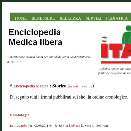
HOME
BENESSERE
BELLEZZA
SERVIZI
PEDIATRIA
Informazione medica libera per una salute senza condizionamenti...
Admin
di
Vogliamo creare uno strume
politica e religiosa, di a
: Storico
\\
(
)
Enciclopedia Medica
inverti l'ordine
Di seguito tutti i lemmi pubblicati sul sito, in ordine cronologico.
Ematologia
riccardo
Lettera E
Di
(del 03/03/2014 @ 15:43:34, in
, visto n. 1369 volte)