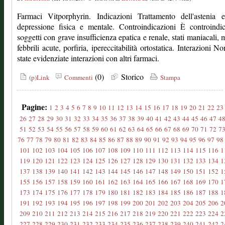
Farmaci Vitporphyrin. Indicazioni Trattamento dell'astenia e
depressione fisica e mentale. Controindicazioni È controindi
soggetti con grave insufficienza epatica e renale, stati maniacali, m
febbrili acute, porfiria, ipereccitabilità ortostatica. Interazioni N
state evidenziate interazioni con altri farmaci.
(0)
Storico
(p)Link
Commenti
Stampa
Pagine:
1
2
3
4
5
6
7
8
9
10
11
12
13
14
15
16
17
18
19
20
21
22
23
26
27
28
29
30
31
32
33
34
35
36
37
38
39
40
41
42
43
44
45
46
47
4
51
52
53
54
55
56
57
58
59
60
61
62
63
64
65
66
67
68
69
70
71
72
7
76
77
78
79
80
81
82
83
84
85
86
87
88
89
90
91
92
93
94
95
96
97
98
101
102
103
104
105
106
107
108
109
110
111
112
113
114
115
116
1
119
120
121
122
123
124
125
126
127
128
129
130
131
132
133
134
1
137
138
139
140
141
142
143
144
145
146
147
148
149
150
151
152
1
155
156
157
158
159
160
161
162
163
164
165
166
167
168
169
170
1
173
174
175
176
177
178
179
180
181
182
183
184
185
186
187
188
1
191
192
193
194
195
196
197
198
199
200
201
202
203
204
205
206
2
209
210
211
212
213
214
215
216
217
218
219
220
221
222
223
224
2
227
228
229
230
231
232
233
234
235
236
237
238
239
240
241
242
2