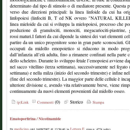
determinato dal tipo di stimolo o di mediatore presente. Questa 
verso due direzioni principali: la linea linfoide da cui ha ori
linfopoiesi (linfociti B, T ed NK ovvero "NATURAL KILLER
linea mieloide da cui si sviluppa la mielopoiesi, processo che por
produzione di granulociti, monociti, megacariociti-piastrine, 
rossi maturi.I fattori da cui dipende la sintesi dei vari elementi cel
partire da un unico progenitore sono in gran parte sconosciuti. Gl
occupati da midollo emopoietico si riducono in modo progr
dall’infanzia all’età adulta, fino a rimanere confinati nella parte c
dello scheletro. Durante lo sviluppo fetale l’emopoiesi avviene d
nel sacco vitellino (terza settimana), successivamente nel fegato 
settimana) e nella milza (inizio del secondo trimestre) e infine nel
(fine del secondo trimestre). La maggior parte delle cellule è inca
ulteriore divisione e, avendo vita relativamente breve, viene rimp
continuamente da nuovi elementi provenienti dal midollo osseo.
(0)
Storico
(p)Link
Commenti
Stampa
Ematoporfirina / Nicotinamide
medicina
Lettera E
Di
(del 16/09/2007 @ 13:56:40, in
, visto n. 4274 volte)