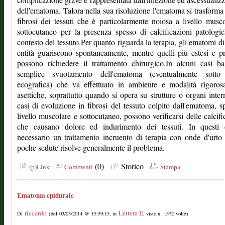
dell'ematoma. Talora nella sua risoluzione l'ematoma si trasforma
fibrosi dei tessuti che è particolarmente noiosa a livello musc
sottocutaneo per la presenza spesso di calcificazioni patologi
contesto del tessuto.Per quanto riguarda la terapia, gli ematomi di
entità guariscono spontaneamente, mentre quelli più estesi e p
possono richiedere il trattamento chirurgico.In alcuni casi b
semplice svuotamento dell'ematoma (eventualmente sotto
ecografica) che va effettuato in ambiente e modalità rigoros
asettiche, soprattutto quando si opera su strutture o organi inter
casi di evoluzione in fibrosi del tessuto colpito dall'ematoma, s
livello muscolare e sottocutaneo, possono verificarsi delle calcifi
che causano dolore ed indurimento dei tessuti. In questi 
necessario un trattamento incruento di terapia con onde d'urto
poche sedute risolve generalmente il problema.
(0)
Storico
(p)Link
Commenti
Stampa
Ematoma epidurale
riccardo
Lettera E
Di
(del 03/03/2014 @ 15:59:15, in
, visto n. 1572 volte)