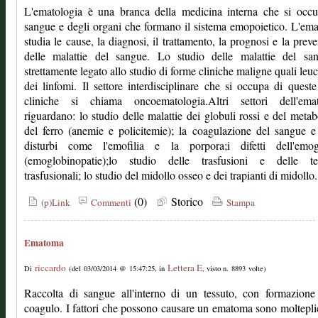
L'ematologia è una branca della medicina interna che si occu
sangue e degli organi che formano il sistema emopoietico. L'em
studia le cause, la diagnosi, il trattamento, la prognosi e la prev
delle malattie del sangue. Lo studio delle malattie del sa
strettamente legato allo studio di forme cliniche maligne quali leu
dei linfomi. Il settore interdisciplinare che si occupa di quest
cliniche si chiama oncoematologia.Altri settori dell'emat
riguardano: lo studio delle malattie dei globuli rossi e del meta
del ferro (anemie e policitemie); la coagulazione del sangue e
disturbi come l'emofilia e la porpora;i difetti dell'emog
(emoglobinopatie);lo studio delle trasfusioni e delle te
trasfusionali; lo studio del midollo osseo e dei trapianti di midollo.
(0)
Storico
(p)Link
Commenti
Stampa
Ematoma
riccardo
Lettera E
Di
(del 03/03/2014 @ 15:47:25, in
, visto n. 8893 volte)
Raccolta di sangue all'interno di un tessuto, con formazione
coagulo. I fattori che possono causare un ematoma sono molteplic