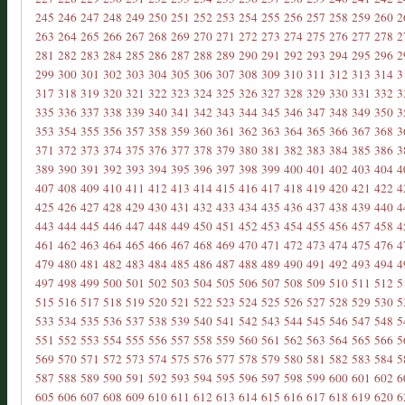
245
246
247
248
249
250
251
252
253
254
255
256
257
258
259
260
2
263
264
265
266
267
268
269
270
271
272
273
274
275
276
277
278
2
281
282
283
284
285
286
287
288
289
290
291
292
293
294
295
296
2
299
300
301
302
303
304
305
306
307
308
309
310
311
312
313
314
3
317
318
319
320
321
322
323
324
325
326
327
328
329
330
331
332
3
335
336
337
338
339
340
341
342
343
344
345
346
347
348
349
350
3
353
354
355
356
357
358
359
360
361
362
363
364
365
366
367
368
3
371
372
373
374
375
376
377
378
379
380
381
382
383
384
385
386
3
389
390
391
392
393
394
395
396
397
398
399
400
401
402
403
404
4
407
408
409
410
411
412
413
414
415
416
417
418
419
420
421
422
4
425
426
427
428
429
430
431
432
433
434
435
436
437
438
439
440
4
443
444
445
446
447
448
449
450
451
452
453
454
455
456
457
458
4
461
462
463
464
465
466
467
468
469
470
471
472
473
474
475
476
4
479
480
481
482
483
484
485
486
487
488
489
490
491
492
493
494
4
497
498
499
500
501
502
503
504
505
506
507
508
509
510
511
512
5
515
516
517
518
519
520
521
522
523
524
525
526
527
528
529
530
5
533
534
535
536
537
538
539
540
541
542
543
544
545
546
547
548
5
551
552
553
554
555
556
557
558
559
560
561
562
563
564
565
566
5
569
570
571
572
573
574
575
576
577
578
579
580
581
582
583
584
5
587
588
589
590
591
592
593
594
595
596
597
598
599
600
601
602
6
605
606
607
608
609
610
611
612
613
614
615
616
617
618
619
620
6