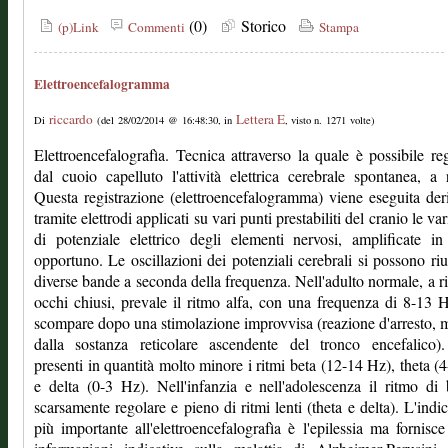
(0)
Storico
(p)Link
Commenti
Stampa
Elettroencefalogramma
riccardo
Lettera E
Di
(del 28/02/2014 @ 16:48:30, in
, visto n. 1271 volte)
Elettroencefalografìa. Tecnica attraverso la quale è possibile reg
dal cuoio capelluto l'attività elettrica cerebrale spontanea, a 
Questa registrazione (elettroencefalogramma) viene eseguita de
tramite elettrodi applicati su vari punti prestabiliti del cranio le va
di potenziale elettrico degli elementi nervosi, amplificate 
opportuno. Le oscillazioni dei potenziali cerebrali si possono riu
diverse bande a seconda della frequenza. Nell'adulto normale, a r
occhi chiusi, prevale il ritmo alfa, con una frequenza di 8-13 
scompare dopo una stimolazione improvvisa (reazione d'arresto, 
dalla sostanza reticolare ascendente del tronco encefalico)
presenti in quantità molto minore i ritmi beta (12-14 Hz), theta (
e delta (0-3 Hz). Nell'infanzia e nell'adolescenza il ritmo di
scarsamente regolare e pieno di ritmi lenti (theta e delta). L'indi
più importante all'elettroencefalografìa è l'epilessia ma fornisc