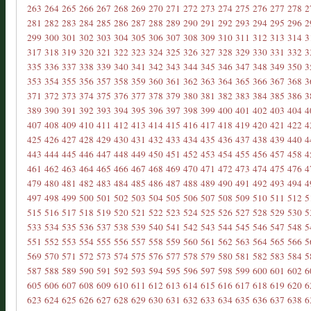
263
264
265
266
267
268
269
270
271
272
273
274
275
276
277
278
2
281
282
283
284
285
286
287
288
289
290
291
292
293
294
295
296
2
299
300
301
302
303
304
305
306
307
308
309
310
311
312
313
314
3
317
318
319
320
321
322
323
324
325
326
327
328
329
330
331
332
3
335
336
337
338
339
340
341
342
343
344
345
346
347
348
349
350
3
353
354
355
356
357
358
359
360
361
362
363
364
365
366
367
368
3
371
372
373
374
375
376
377
378
379
380
381
382
383
384
385
386
3
389
390
391
392
393
394
395
396
397
398
399
400
401
402
403
404
4
407
408
409
410
411
412
413
414
415
416
417
418
419
420
421
422
4
425
426
427
428
429
430
431
432
433
434
435
436
437
438
439
440
4
443
444
445
446
447
448
449
450
451
452
453
454
455
456
457
458
4
461
462
463
464
465
466
467
468
469
470
471
472
473
474
475
476
4
479
480
481
482
483
484
485
486
487
488
489
490
491
492
493
494
4
497
498
499
500
501
502
503
504
505
506
507
508
509
510
511
512
5
515
516
517
518
519
520
521
522
523
524
525
526
527
528
529
530
5
533
534
535
536
537
538
539
540
541
542
543
544
545
546
547
548
5
551
552
553
554
555
556
557
558
559
560
561
562
563
564
565
566
5
569
570
571
572
573
574
575
576
577
578
579
580
581
582
583
584
5
587
588
589
590
591
592
593
594
595
596
597
598
599
600
601
602
6
605
606
607
608
609
610
611
612
613
614
615
616
617
618
619
620
6
623
624
625
626
627
628
629
630
631
632
633
634
635
636
637
638
6