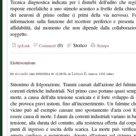
Tecnica diagnostica indicata per i disturbi dell'udito che regi
risposte encefaliche a uno stimolo acustico a livello della chioc
dei neuroni di primo ordine (i primi della via nervosa). Fo
informazioni sulla funzione del recettore periferico e presenta 
affidabilità, dal momento che non dipende dalla collaborazio
soggetto.
(0)
Storico
(p)Link
Commenti
Stampa
Elettrocuzione
riccardo
Lettera E
Di
(del 03/03/2014 @ 12:28:52, in
, visto n. 1332 volte)
Sinonimo di folgorazione. Traumi causati dall'azione del fulmi
correnti elettriche industriali. Nel primo caso portano quasi semp
morte, a causa dell'alta tensione scaricata e il forte sviluppo di 
che provoca gravi ustioni, fino all'incenerimento. Un fulmine c
vicino può ad esempio causare uno spostamento d'aria così fo
essere causa di morte. I danni da correnti industriali variano in ba
tensione, alla durata del contatto, alla resistenza offerta dal corp
punti di ingresso e uscita della scarica. La morte può verifica
arresto cardiaco o respiratorio, dovuto all'azione sul sistema 