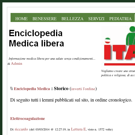
HOME
BENESSERE
BELLEZZA
SERVIZI
PEDIATRIA
Informazione medica libera per una salute senza condizionamenti...
Admin
di
Vogliamo creare uno strume
politica e religiosa, di a
: Storico
\\
(
)
Enciclopedia Medica
inverti l'ordine
Di seguito tutti i lemmi pubblicati sul sito, in ordine cronologico.
Elettrocoagulazione
riccardo
Lettera E
Di
(del 03/03/2014 @ 12:27:19, in
, visto n. 1572 volte)