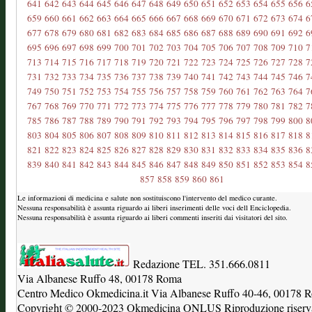
641
642
643
644
645
646
647
648
649
650
651
652
653
654
655
656
6
659
660
661
662
663
664
665
666
667
668
669
670
671
672
673
674
6
677
678
679
680
681
682
683
684
685
686
687
688
689
690
691
692
6
695
696
697
698
699
700
701
702
703
704
705
706
707
708
709
710
7
713
714
715
716
717
718
719
720
721
722
723
724
725
726
727
728
7
731
732
733
734
735
736
737
738
739
740
741
742
743
744
745
746
7
749
750
751
752
753
754
755
756
757
758
759
760
761
762
763
764
7
767
768
769
770
771
772
773
774
775
776
777
778
779
780
781
782
7
785
786
787
788
789
790
791
792
793
794
795
796
797
798
799
800
8
803
804
805
806
807
808
809
810
811
812
813
814
815
816
817
818
8
821
822
823
824
825
826
827
828
829
830
831
832
833
834
835
836
8
839
840
841
842
843
844
845
846
847
848
849
850
851
852
853
854
8
857
858
859
860
861
Le informazioni di medicina e salute non sostituiscono l'intervento del medico curante.
Nessuna responsabilità è assunta riguardo ai liberi inserimenti delle voci dell Enciclopedia.
Nessuna responsabilità è assunta riguardo ai liberi commenti inseriti dai visitatori del sito.
Redazione TEL. 351.666.0811
Via Albanese Ruffo 48, 00178 Roma
Centro Medico Okmedicina.it Via Albanese Ruffo 40-46, 00178
Copyright © 2000-2023 Okmedicina ONLUS Riproduzione riservat