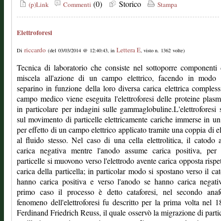
(0)
Storico
(p)Link
Commenti
Stampa
Elettroforesi
riccardo
Lettera E
Di
(del 03/03/2014 @ 12:40:43, in
, visto n. 1362 volte)
Tecnica di laboratorio che consiste nel sottoporre componenti
miscela all'azione di un campo elettrico, facendo in modo 
separino in funzione della loro diversa carica elettrica compless
campo medico viene eseguita l'elettroforesi delle proteine plasm
in particolare per indagini sulle gammaglobuline.L'elettroforesi 
sul movimento di particelle elettricamente cariche immerse in un
per effetto di un campo elettrico applicato tramite una coppia di el
al fluido stesso. Nel caso di una cella elettrolitica, il catodo
carica negativa mentre l'anodo assume carica positiva, per 
particelle si muovono verso l'elettrodo avente carica opposta rispet
carica della particella; in particolar modo si spostano verso il ca
hanno carica positiva e verso l'anodo se hanno carica negati
primo caso il processo è detto cataforesi, nel secondo anafo
fenomeno dell'elettroforesi fu descritto per la prima volta nel 
Ferdinand Friedrich Reuss, il quale osservò la migrazione di partic