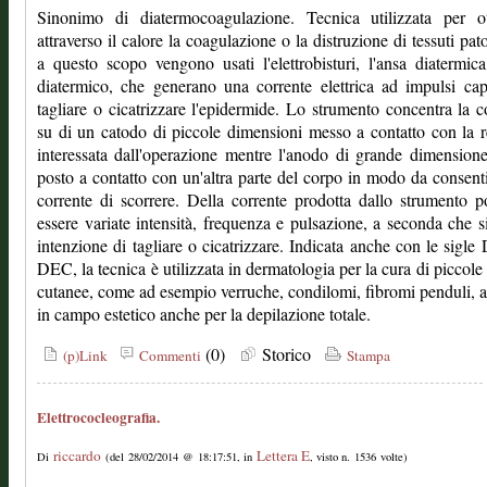
Sinonimo di diatermocoagulazione. Tecnica utilizzata per ot
attraverso il calore la coagulazione o la distruzione di tessuti pato
a questo scopo vengono usati l'elettrobisturi, l'ansa diatermica
diatermico, che generano una corrente elettrica ad impulsi ca
tagliare o cicatrizzare l'epidermide. Lo strumento concentra la c
su di un catodo di piccole dimensioni messo a contatto con la 
interessata dall'operazione mentre l'anodo di grande dimension
posto a contatto con un'altra parte del corpo in modo da consenti
corrente di scorrere. Della corrente prodotta dallo strumento 
essere variate intensità, frequenza e pulsazione, a seconda che s
intenzione di tagliare o cicatrizzare. Indicata anche con le sigl
DEC, la tecnica è utilizzata in dermatologia per la cura di piccole 
cutanee, come ad esempio verruche, condilomi, fibromi penduli, 
in campo estetico anche per la depilazione totale.
(0)
Storico
(p)Link
Commenti
Stampa
Elettrococleografia.
riccardo
Lettera E
Di
(del 28/02/2014 @ 18:17:51, in
, visto n. 1536 volte)