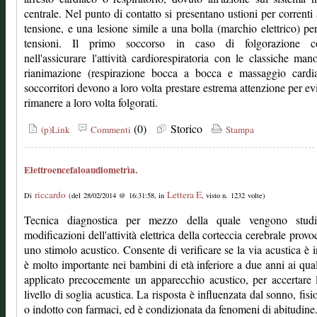
centrale. Nel punto di contatto si presentano ustioni per correnti 
tensione, e una lesione simile a una bolla (marchio elettrico) pe
tensioni. Il primo soccorso in caso di folgorazione co
nell'assicurare l'attività cardiorespiratoria con le classiche man
rianimazione (respirazione bocca a bocca e massaggio cardia
soccorritori devono a loro volta prestare estrema attenzione per evi
rimanere a loro volta folgorati.
(0)
Storico
(p)Link
Commenti
Stampa
Elettroencefaloaudiometrìa.
riccardo
Lettera E
Di
(del 28/02/2014 @ 16:31:58, in
, visto n. 1232 volte)
Tecnica diagnostica per mezzo della quale vengono studi
modificazioni dell'attività elettrica della corteccia cerebrale provo
uno stimolo acustico. Consente di verificare se la via acustica è i
è molto importante nei bambini di età inferiore a due anni ai qua
applicato precocemente un apparecchio acustico, per accertare l
livello di soglia acustica. La risposta è influenzata dal sonno, fisi
o indotto con farmaci, ed è condizionata da fenomeni di abitudine