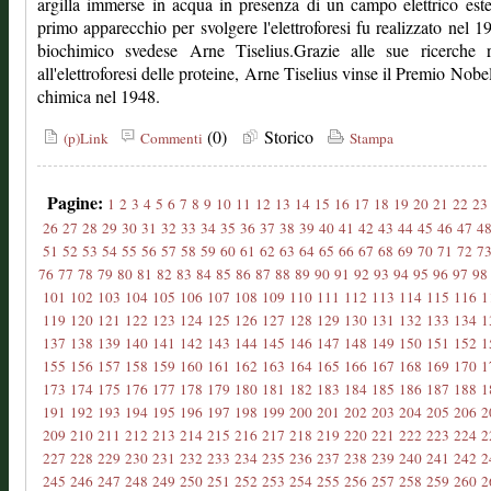
argilla immerse in acqua in presenza di un campo elettrico este
primo apparecchio per svolgere l'elettroforesi fu realizzato nel 1
biochimico svedese Arne Tiselius.Grazie alle sue ricerche re
all'elettroforesi delle proteine, Arne Tiselius vinse il Premio Nobel
chimica nel 1948.
(0)
Storico
(p)Link
Commenti
Stampa
Pagine:
1
2
3
4
5
6
7
8
9
10
11
12
13
14
15
16
17
18
19
20
21
22
23
26
27
28
29
30
31
32
33
34
35
36
37
38
39
40
41
42
43
44
45
46
47
4
51
52
53
54
55
56
57
58
59
60
61
62
63
64
65
66
67
68
69
70
71
72
7
76
77
78
79
80
81
82
83
84
85
86
87
88
89
90
91
92
93
94
95
96
97
98
101
102
103
104
105
106
107
108
109
110
111
112
113
114
115
116
1
119
120
121
122
123
124
125
126
127
128
129
130
131
132
133
134
1
137
138
139
140
141
142
143
144
145
146
147
148
149
150
151
152
1
155
156
157
158
159
160
161
162
163
164
165
166
167
168
169
170
1
173
174
175
176
177
178
179
180
181
182
183
184
185
186
187
188
1
191
192
193
194
195
196
197
198
199
200
201
202
203
204
205
206
2
209
210
211
212
213
214
215
216
217
218
219
220
221
222
223
224
2
227
228
229
230
231
232
233
234
235
236
237
238
239
240
241
242
2
245
246
247
248
249
250
251
252
253
254
255
256
257
258
259
260
2