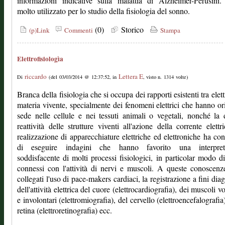
informazioni indicative sulla malattia di Alzheimer-Perusini
molto utilizzato per lo studio della fisiologia del sonno.
(0)
Storico
(p)Link
Commenti
Stampa
Elettrofisiologìa
riccardo
Lettera E
Di
(del 03/03/2014 @ 12:37:52, in
, visto n. 1314 volte)
Branca della fisiologia che si occupa dei rapporti esistenti tra elett
materia vivente, specialmente dei fenomeni elettrici che hanno or
sede nelle cellule e nei tessuti animali o vegetali, nonché la 
reattività delle strutture viventi all'azione della corrente elettr
realizzazione di apparecchiature elettriche ed elettroniche ha con
di eseguire indagini che hanno favorito una interpret
soddisfacente di molti processi fisiologici, in particolar modo di
connessi con l'attività di nervi e muscoli. A queste conoscen
collegati l'uso di pace-makers cardiaci, la registrazione a fini diag
dell'attività elettrica del cuore (elettrocardiografia), dei muscoli v
e involontari (elettromiografia), del cervello (elettroencefalografia)
retina (elettroretinografia) ecc.