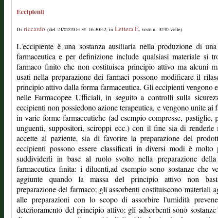
Eccipienti
riccardo
Lettera E
Di
(del 24/02/2014 @ 16:30:42, in
, visto n. 3240 volte)
L'eccipiente è una sostanza ausiliaria nella produzione di un
farmaceutica e per definizione include qualsiasi materiale si tr
farmaco finito che non costituisca principio attivo ma alcuni ma
usati nella preparazione dei farmaci possono modificare il rilas
principio attivo dalla forma farmaceutica. Gli eccipienti vengono e
nelle Farmacopee Ufficiali, in seguito a controlli sulla sicurez
eccipienti non possiedono azione terapeutica, e vengono unite ai 
in varie forme farmaceutiche (ad esempio compresse, pastiglie, p
unguenti, suppositori, sciroppi ecc.) con il fine sia di renderle
accette al paziente, sia di favorire la preparazione del prodot
eccipienti possono essere classificati in diversi modi è molto 
suddividerli in base al ruolo svolto nella preparazione dell
farmaceutica finita: i diluenti,ad esempio sono sostanze che 
aggiunte quando la massa del principio attivo non bast
preparazione del farmaco; gli assorbenti costituiscono materiali a
alle preparazioni con lo scopo di assorbire l'umidità preven
deterioramento del principio attivo; gli adsorbenti sono sostanze