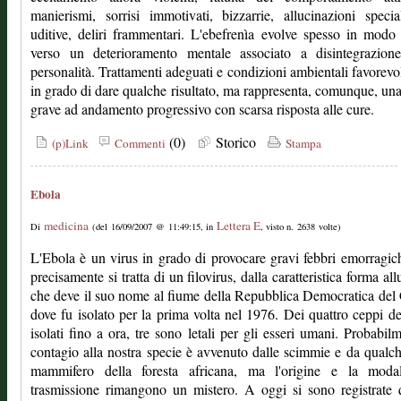
manierismi, sorrisi immotivati, bizzarrie, allucinazioni speci
uditive, deliri frammentari. L'ebefrenìa evolve spesso in modo
verso un deterioramento mentale associato a disintegrazione
personalità. Trattamenti adeguati e condizioni ambientali favorevo
in grado di dare qualche risultato, ma rappresenta, comunque, un
grave ad andamento progressivo con scarsa risposta alle cure.
(0)
Storico
(p)Link
Commenti
Stampa
Ebola
medicina
Lettera E
Di
(del 16/09/2007 @ 11:49:15, in
, visto n. 2638 volte)
L'Ebola è un virus in grado di provocare gravi febbri emorragic
precisamente si tratta di un filovirus, dalla caratteristica forma all
che deve il suo nome al fiume della Repubblica Democratica de
dove fu isolato per la prima volta nel 1976. Dei quattro ceppi de
isolati fino a ora, tre sono letali per gli esseri umani. Probabilm
contagio alla nostra specie è avvenuto dalle scimmie e da qualch
mammifero della foresta africana, ma l'origine e la modal
trasmissione rimangono un mistero. A oggi si sono registrate 