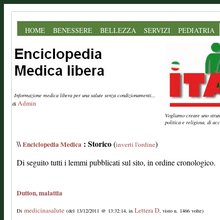
HOME
BENESSERE
BELLEZZA
SERVIZI
PEDIATRIA
Informazione medica libera per una salute senza condizionamenti...
Admin
di
Vogliamo creare uno strume
politica e religiosa, di a
: Storico
\\
(
)
Enciclopedia Medica
inverti l'ordine
Di seguito tutti i lemmi pubblicati sul sito, in ordine cronologico.
Dutton, malattia
medicinasalute
Lettera D
Di
(del 13/12/2011 @ 13:32:14, in
, visto n. 1466 volte)