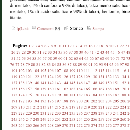
di mentolo, 1% di canfora e 98% di talco), talco-mento-salicilico
mentolo, 1% di acido salicilico e 98% di talco), bentonite, bios
titanio.
(0)
Storico
(p)Link
Commenti
Stampa
Pagine:
1
2
3
4
5
6
7
8
9
10
11
12
13
14
15
16
17
18
19
20
21
22
23
26
27
28
29
30
31
32
33
34
35
36
37
38
39
40
41
42
43
44
45
46
47
4
51
52
53
54
55
56
57
58
59
60
61
62
63
64
65
66
67
68
69
70
71
72
7
76
77
78
79
80
81
82
83
84
85
86
87
88
89
90
91
92
93
94
95
96
97
98
101
102
103
104
105
106
107
108
109
110
111
112
113
114
115
116
1
119
120
121
122
123
124
125
126
127
128
129
130
131
132
133
134
1
137
138
139
140
141
142
143
144
145
146
147
148
149
150
151
152
1
155
156
157
158
159
160
161
162
163
164
165
166
167
168
169
170
1
173
174
175
176
177
178
179
180
181
182
183
184
185
186
187
188
1
191
192
193
194
195
196
197
198
199
200
201
202
203
204
205
206
2
209
210
211
212
213
214
215
216
217
218
219
220
221
222
223
224
2
227
228
229
230
231
232
233
234
235
236
237
238
239
240
241
242
2
245
246
247
248
249
250
251
252
253
254
255
256
257
258
259
260
2
263
264
265
266
267
268
269
270
271
272
273
274
275
276
277
278
2