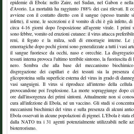
epidemie di Ebola: nello Zaire, nel Sudan, nel Gabon e nella
d'Avorio. La mortalità ha raggiunto l'88% dei casi rilevati. Il c
avviene con il contatto diretto con il sangue (spesso tramite s
infette), il seme, le secrezioni e il vomito di chi è già infetto, d
circa 4-16 giorni dopo l'esposizione all'agente virale. I primi 
sono febbre, vomito ed eruzioni cutanee: il virus attacca preferibil
reni, il fegato e la milza, sedi di emorragie interne. Le p
emorragiche dopo pochi giorni sono generalizzate a tutti i vasi arte
il sangue fuoriesce da occhi, naso e orecchie. La disgregazi
tessuti interna provoca l'ultimo terribile sintomo, la fuoriuscita di 
nero. Sembra che alla base del meccanismo biochimico
disgregazione dei capillari e dei tessuti sia la presenza 
glicoproteina sulla superficie esterna del virus in grado di danneg
vasi sanguigni. Il virus si riproduce all'interno della cellula 
provocandone poi l'esplosione. La morte sopraggiunge dopo ci
ore dall'insorgenza dei primi sintomi. Attualmente non si cono
cura all'infezione di Ebola, né un vaccino. Gli studi si concentr
meccanismi biochimici del virus e sulla presenza di alcuni antic
Ebola osservati in alcune popolazioni di pigmei. L'Ebola è stata e
dalla NATO tra i 31 agenti potenzialmente utilizzabili nelle az
bioterrorismo.