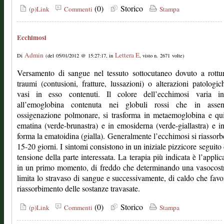
(0)
Storico
(p)Link
Commenti
Stampa
Ecchimosi
Admin
Lettera E
Di
(del 05/01/2012 @ 15:27:17, in
, visto n. 2671 volte)
Versamento di sangue nel tessuto sottocutaneo dovuto a rottu
traumi (contusioni, fratture, lussazioni) o alterazioni patologic
vasi in esso contenuti. Il colore dell’ecchimosi varia i
all’emoglobina contenuta nei globuli rossi che in asse
ossigenazione polmonare, si trasforma in metaemoglobina e qu
ematina (verde-brunastra) e in emosiderna (verde-giallastra) e in
forma la ematoidina (gialla). Generalmente l’ecchimosi si riassorb
15-20 giorni. I sintomi consistono in un iniziale pizzicore seguito
tensione della parte interessata. La terapia più indicata è l’applic
in un primo momento, di freddo che determinando una vasocost
limita lo stravaso di sangue e successivamente, di caldo che favor
riassorbimento delle sostanze travasate.
(0)
Storico
(p)Link
Commenti
Stampa