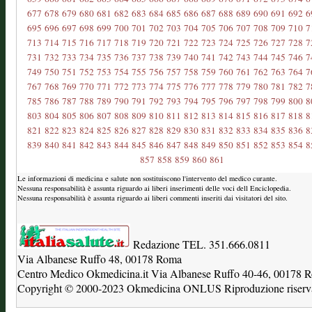
677
678
679
680
681
682
683
684
685
686
687
688
689
690
691
692
6
695
696
697
698
699
700
701
702
703
704
705
706
707
708
709
710
7
713
714
715
716
717
718
719
720
721
722
723
724
725
726
727
728
7
731
732
733
734
735
736
737
738
739
740
741
742
743
744
745
746
7
749
750
751
752
753
754
755
756
757
758
759
760
761
762
763
764
7
767
768
769
770
771
772
773
774
775
776
777
778
779
780
781
782
7
785
786
787
788
789
790
791
792
793
794
795
796
797
798
799
800
8
803
804
805
806
807
808
809
810
811
812
813
814
815
816
817
818
8
821
822
823
824
825
826
827
828
829
830
831
832
833
834
835
836
8
839
840
841
842
843
844
845
846
847
848
849
850
851
852
853
854
8
857
858
859
860
861
Le informazioni di medicina e salute non sostituiscono l'intervento del medico curante.
Nessuna responsabilità è assunta riguardo ai liberi inserimenti delle voci dell Enciclopedia.
Nessuna responsabilità è assunta riguardo ai liberi commenti inseriti dai visitatori del sito.
Redazione TEL. 351.666.0811
Via Albanese Ruffo 48, 00178 Roma
Centro Medico Okmedicina.it Via Albanese Ruffo 40-46, 00178
Copyright © 2000-2023 Okmedicina ONLUS Riproduzione riservat