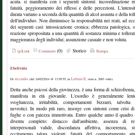
acuta. si manifesta con i seguenti sintomi: incoordinazione m
fatuità, peggioramento dei riflessi e delle percezioni. L'intensi
durata variano a seconda della quantità di alcol assunta e della tol
dell'individuo. Non diminuisce la responsabilità nei reati, ad ec
dei seguenti casi: intossicazione cronica; ebbrezza patologica, o
reazione spropositata a una quantità di sostanza minima e tollerat
maggioranza degli individui; assunzione casuale e non voluta.
(0)
Storico
(p)Link
Commenti
Stampa
Ebefrenìa
riccardo
Lettera E
Di
(del 24/02/2014 @ 13:59:55, in
, visto n. 2003 volte)
Detta anche psicosi della giovinezza, è una forma di schizofrenia,
manifesta in età giovanile. L'esordio è generalmente len
svogliatezza, irritabilità, comportamenti bizzarri, talvolta 
nevrotici. In modo più raro, insorge con sintomi come crisi di
fughe o con gaiezza immotivata. Entro qualche anno il quadro 
diventa completo: distacco dall'ambiente, assenza di rel
interpersonali valide, discordanza affettiva, incoerenza, st
eccitamento talora violenti, fatuità del comportamento attr