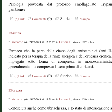
Patologia provocata dal protozoo emoflagellato Trypa
gambiense
(0)
Storico
(p)Link
Commenti
Stampa
Ebastina
riccardo
Lettera E
Di
(del 24/02/2014 @ 13:55:07, in
, visto n. 1887 volte)
Farmaco che fa parte della classe degli antistaminici (anti H
indicato per la terapia della rinite allergica e dell'orticaria cronic
impiegato sotto forma di compressa in monosomministra
generalmente una compressa la sera prima di coricarsi.
(0)
Storico
(p)Link
Commenti
Stampa
Ebbrezza
riccardo
Lettera E
Di
(del 24/02/2014 @ 13:56:44, in
, visto n. 2060 volte)
Conosciuta anche come ubriachezza, è lo stato di intossicazione a