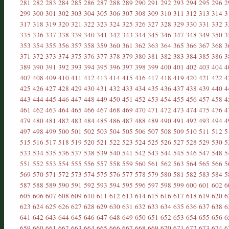
281
282
283
284
285
286
287
288
289
290
291
292
293
294
295
296
2
299
300
301
302
303
304
305
306
307
308
309
310
311
312
313
314
3
317
318
319
320
321
322
323
324
325
326
327
328
329
330
331
332
3
335
336
337
338
339
340
341
342
343
344
345
346
347
348
349
350
3
353
354
355
356
357
358
359
360
361
362
363
364
365
366
367
368
3
371
372
373
374
375
376
377
378
379
380
381
382
383
384
385
386
3
389
390
391
392
393
394
395
396
397
398
399
400
401
402
403
404
4
407
408
409
410
411
412
413
414
415
416
417
418
419
420
421
422
4
425
426
427
428
429
430
431
432
433
434
435
436
437
438
439
440
4
443
444
445
446
447
448
449
450
451
452
453
454
455
456
457
458
4
461
462
463
464
465
466
467
468
469
470
471
472
473
474
475
476
4
479
480
481
482
483
484
485
486
487
488
489
490
491
492
493
494
4
497
498
499
500
501
502
503
504
505
506
507
508
509
510
511
512
5
515
516
517
518
519
520
521
522
523
524
525
526
527
528
529
530
5
533
534
535
536
537
538
539
540
541
542
543
544
545
546
547
548
5
551
552
553
554
555
556
557
558
559
560
561
562
563
564
565
566
5
569
570
571
572
573
574
575
576
577
578
579
580
581
582
583
584
5
587
588
589
590
591
592
593
594
595
596
597
598
599
600
601
602
6
605
606
607
608
609
610
611
612
613
614
615
616
617
618
619
620
6
623
624
625
626
627
628
629
630
631
632
633
634
635
636
637
638
6
641
642
643
644
645
646
647
648
649
650
651
652
653
654
655
656
6
659
660
661
662
663
664
665
666
667
668
669
670
671
672
673
674
6