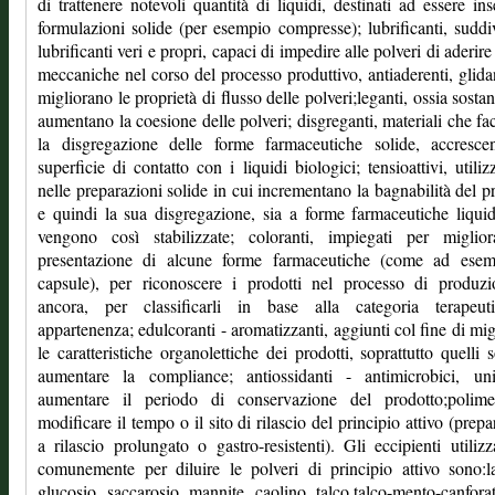
di trattenere notevoli quantità di liquidi, destinati ad essere inse
formulazioni solide (per esempio compresse); lubrificanti, suddiv
lubrificanti veri e propri, capaci di impedire alle polveri di aderire
meccaniche nel corso del processo produttivo, antiaderenti, glida
migliorano le proprietà di flusso delle polveri;leganti, ossia sosta
aumentano la coesione delle polveri; disgreganti, materiali che fac
la disgregazione delle forme farmaceutiche solide, accresce
superficie di contatto con i liquidi biologici; tensioattivi, utilizz
nelle preparazioni solide in cui incrementano la bagnabilità del p
e quindi la sua disgregazione, sia a forme farmaceutiche liqui
vengono così stabilizzate; coloranti, impiegati per miglior
presentazione di alcune forme farmaceutiche (come ad esem
capsule), per riconoscere i prodotti nel processo di produzi
ancora, per classificarli in base alla categoria terapeut
appartenenza; edulcoranti - aromatizzanti, aggiunti col fine di mig
le caratteristiche organolettiche dei prodotti, soprattutto quelli s
aumentare la compliance; antiossidanti - antimicrobici, uni
aumentare il periodo di conservazione del prodotto;polime
modificare il tempo o il sito di rilascio del principio attivo (prepa
a rilascio prolungato o gastro-resistenti). Gli eccipienti utilizz
comunemente per diluire le polveri di principio attivo sono:la
glucosio, saccarosio, mannite, caolino, talco,talco-mento-canfor