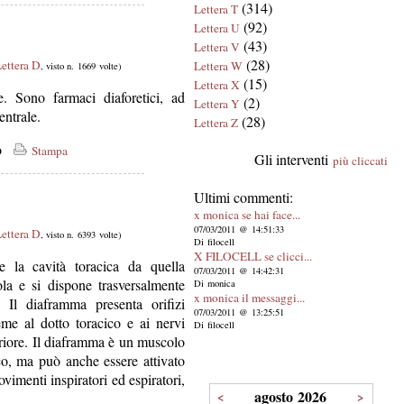
(314)
Lettera T
(92)
Lettera U
(43)
Lettera V
(28)
ettera D
Lettera W
, visto n. 1669 volte)
(15)
Lettera X
. Sono farmaci diaforetici, ad
(2)
Lettera Y
entrale.
(28)
Lettera Z
co
Stampa
Gli interventi
più cliccati
Ultimi commenti:
x monica se hai face...
07/03/2011 @ 14:51:33
ettera D
, visto n. 6393 volte)
Di filocell
X FILOCELL se clicci...
e la cavità toracica da quella
07/03/2011 @ 14:42:31
a e si dispone trasversalmente
Di monica
x monica il messaggi...
o. Il diaframma presenta orifizi
07/03/2011 @ 13:25:51
ieme al dotto toracico e ai nervi
Di filocell
eriore. Il diaframma è un muscolo
co, ma può anche essere attivato
imenti inspiratori ed espiratori,
agosto 2026
<
>