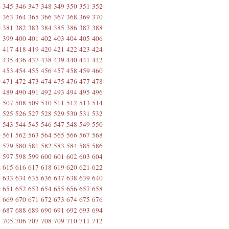
4
345
346
347
348
349
350
351
352
2
363
364
365
366
367
368
369
370
0
381
382
383
384
385
386
387
388
8
399
400
401
402
403
404
405
406
6
417
418
419
420
421
422
423
424
4
435
436
437
438
439
440
441
442
2
453
454
455
456
457
458
459
460
0
471
472
473
474
475
476
477
478
8
489
490
491
492
493
494
495
496
6
507
508
509
510
511
512
513
514
4
525
526
527
528
529
530
531
532
2
543
544
545
546
547
548
549
550
0
561
562
563
564
565
566
567
568
8
579
580
581
582
583
584
585
586
6
597
598
599
600
601
602
603
604
4
615
616
617
618
619
620
621
622
2
633
634
635
636
637
638
639
640
0
651
652
653
654
655
656
657
658
8
669
670
671
672
673
674
675
676
6
687
688
689
690
691
692
693
694
4
705
706
707
708
709
710
711
712