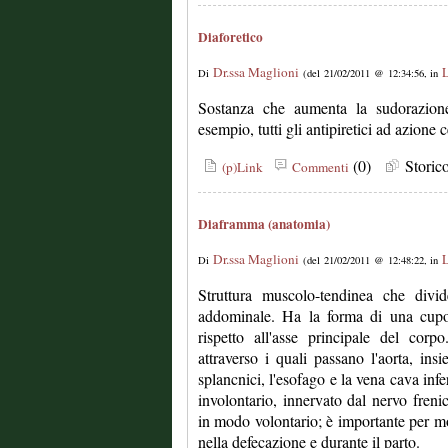
Diaforetico
Dr.ssa Maglioni
L
Di
(del 21/02/2011 @ 12:34:56, in
Sostanza che aumenta la sudorazione
esempio, tutti gli antipiretici ad azione c
(0)
Stori
(p)Link
Commenti
Diaframma (anatomia)
Dr.ssa Maglioni
L
Di
(del 21/02/2011 @ 12:48:22, in
Struttura muscolo-tendinea che divid
addominale. Ha la forma di una cupol
rispetto all'asse principale del corp
attraverso i quali passano l'aorta, ins
splancnici, l'esofago e la vena cava inf
involontario, innervato dal nervo freni
in modo volontario; è importante per mov
nella defecazione e durante il parto.