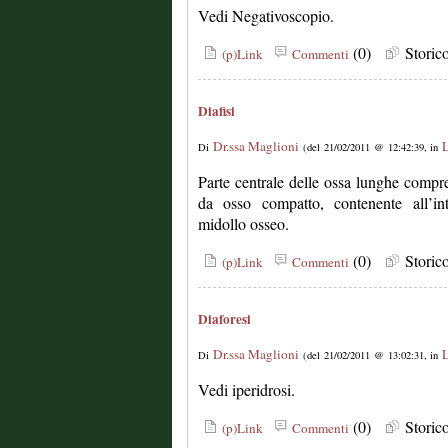
Vedi Negativoscopio.
(0)
Stori
(p)Link
Commenti
Diafisi
Dr.ssa Maglioni
L
Di
(del 21/02/2011 @ 12:42:39, in
Parte centrale delle ossa lunghe compres
da osso compatto, contenente all’in
midollo osseo.
(0)
Stori
(p)Link
Commenti
Diaforesi
Dr.ssa Maglioni
L
Di
(del 21/02/2011 @ 13:02:31, in
Vedi iperidrosi.
(0)
Stori
(p)Link
Commenti