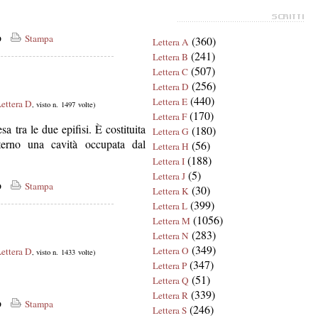
co
Stampa
(360)
Lettera A
(241)
Lettera B
(507)
Lettera C
(256)
Lettera D
(440)
Lettera E
ettera D
, visto n. 1497 volte)
(170)
Lettera F
a tra le due epifisi. È costituita
(180)
Lettera G
terno una cavità occupata dal
(56)
Lettera H
(188)
Lettera I
(5)
Lettera J
co
Stampa
(30)
Lettera K
(399)
Lettera L
(1056)
Lettera M
(283)
Lettera N
(349)
Lettera O
ettera D
, visto n. 1433 volte)
(347)
Lettera P
(51)
Lettera Q
(339)
Lettera R
co
Stampa
(246)
Lettera S