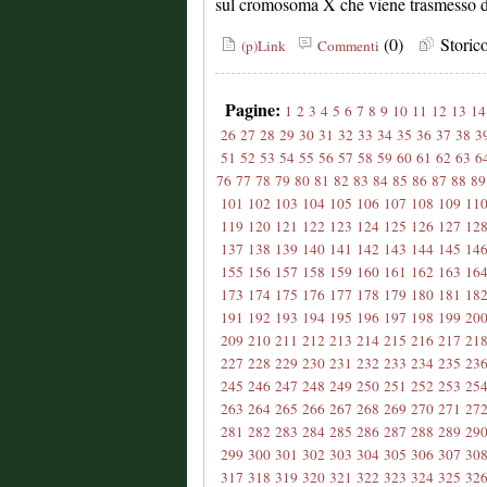
sul cromosoma X che viene trasmesso da
(0)
Stori
(p)Link
Commenti
Pagine:
1
2
3
4
5
6
7
8
9
10
11
12
13
14
26
27
28
29
30
31
32
33
34
35
36
37
38
3
51
52
53
54
55
56
57
58
59
60
61
62
63
6
76
77
78
79
80
81
82
83
84
85
86
87
88
89
101
102
103
104
105
106
107
108
109
11
119
120
121
122
123
124
125
126
127
12
137
138
139
140
141
142
143
144
145
14
155
156
157
158
159
160
161
162
163
16
173
174
175
176
177
178
179
180
181
18
191
192
193
194
195
196
197
198
199
20
209
210
211
212
213
214
215
216
217
21
227
228
229
230
231
232
233
234
235
23
245
246
247
248
249
250
251
252
253
25
263
264
265
266
267
268
269
270
271
27
281
282
283
284
285
286
287
288
289
29
299
300
301
302
303
304
305
306
307
30
317
318
319
320
321
322
323
324
325
32