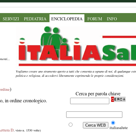
SERVIZI
PEDIATRIA
ENCICLOPEDIA
FORUM
INFO
menti...
Vogliamo creare uno strumento aperto a tutti che consenta a ognuno di noi, di qualunque estr
politica e religiosa, di accedervi liberamente esprimendo le proprie considerazioni.
)
'ordine
Cerca per parola chiave
ito, in ordine cronologico.
Web
italiasalute
ettera D
, visto n. 1530 volte)