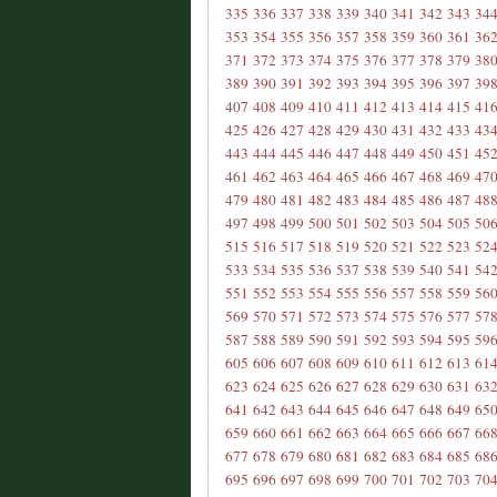
335
336
337
338
339
340
341
342
343
34
353
354
355
356
357
358
359
360
361
36
371
372
373
374
375
376
377
378
379
38
389
390
391
392
393
394
395
396
397
39
407
408
409
410
411
412
413
414
415
41
425
426
427
428
429
430
431
432
433
43
443
444
445
446
447
448
449
450
451
45
461
462
463
464
465
466
467
468
469
47
479
480
481
482
483
484
485
486
487
48
497
498
499
500
501
502
503
504
505
50
515
516
517
518
519
520
521
522
523
52
533
534
535
536
537
538
539
540
541
54
551
552
553
554
555
556
557
558
559
56
569
570
571
572
573
574
575
576
577
57
587
588
589
590
591
592
593
594
595
59
605
606
607
608
609
610
611
612
613
61
623
624
625
626
627
628
629
630
631
63
641
642
643
644
645
646
647
648
649
65
659
660
661
662
663
664
665
666
667
66
677
678
679
680
681
682
683
684
685
68
695
696
697
698
699
700
701
702
703
70