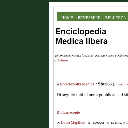
HOME
BENESSERE
BELLEZZA
Informazione medica libera per una salute senza condiziona
Admin
di
: Storico
\\
(
Enciclopedia Medica
inverti l
Di seguito tutti i lemmi pubblicati sul s
Diafanoscopio
Dr.ssa Maglioni
L
Di
(del 21/02/2011 @ 12:29:32, in