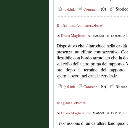
(0)
Stori
(p)Link
Commenti
Diaframma (contraccezione)
Dr.ssa Maglioni
L
Di
(del 21/02/2011 @ 12:56:04, in
Dispositivo che s’introduce nella cavità 
presenza, un effetto contraccettivo. C
flessibile con bordo arrotolato che la do
sul collo dell'utero prima del rapporto.
ore dopo il termine del rapporto. 
spermatozooi nel canale cervicale.
(0)
Stori
(p)Link
Commenti
Diaginica, eredità
Dr.ssa Maglioni
L
Di
(del 21/02/2011 @ 13:12:56, in
Trasmissione di un carattere fenotipico 