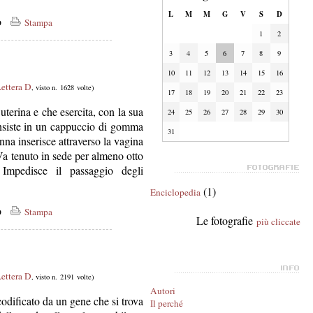
L
M
M
G
V
S
D
co
Stampa
1
2
3
4
5
6
7
8
9
10
11
12
13
14
15
16
ettera D
, visto n. 1628 volte)
17
18
19
20
21
22
23
uterina e che esercita, con la sua
24
25
26
27
28
29
30
onsiste in un cappuccio di gomma
31
nna inserisce attraverso la vagina
 Va tenuto in sede per almeno otto
Impedisce il passaggio degli
(1)
Enciclopedia
co
Stampa
Le fotografie
più cliccate
ettera D
, visto n. 2191 volte)
Autori
codificato da un gene che si trova
Il perché