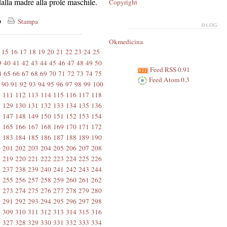
lla madre alla prole maschile.
Copyright
co
Stampa
Okmedicina
15
16
17
18
19
20
21
22
23
24
25
9
40
41
42
43
44
45
46
47
48
49
50
Feed RSS 0.91
4
65
66
67
68
69
70
71
72
73
74
75
Feed Atom 0.3
90
91
92
93
94
95
96
97
98
99
100
0
111
112
113
114
115
116
117
118
8
129
130
131
132
133
134
135
136
6
147
148
149
150
151
152
153
154
4
165
166
167
168
169
170
171
172
2
183
184
185
186
187
188
189
190
0
201
202
203
204
205
206
207
208
8
219
220
221
222
223
224
225
226
6
237
238
239
240
241
242
243
244
4
255
256
257
258
259
260
261
262
2
273
274
275
276
277
278
279
280
0
291
292
293
294
295
296
297
298
8
309
310
311
312
313
314
315
316
6
327
328
329
330
331
332
333
334