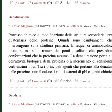
(0)
Storico
(p)Link
Commenti
Stampa
Denaturazione
Dr.ssa Maglioni
Lettera D
Di
(del 18/02/2011 @ 11:50:29, in
, visto n. 1564 volte)
Processo chimico di modificazione della struttura secondaria, terz
quaternaria delle proteine. Quindi sono cambiamenti c
intervengono sulla struttura primaria, la sequenza aminoacidic
proteine, ma sono rotture dei ponti disolfuro che presiedon
conformazioni che la proteina assume. La denaturazione porta a 
dell'attività biologica della proteina o a incremento di sensibilit
certi enzimi litici. Tra i principali agenti che portano alla denatu
delle proteine sono il calore, i valori estremi di pH e agenti chimic
(0)
Storico
(p)Link
Commenti
Stampa
Dendrite
Dr.ssa Maglioni
Lettera D
Di
(del 17/02/2011 @ 17:39:40, in
, visto n. 1408 volte)