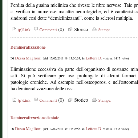
Perdita della guaina mielinica che riveste le fibre nervose. Tale p
si verifica in numerose malattie neurologiche, ed è caratteristic
sindromi così dette “demielinizzanti”, come la sclerosi multipla.
(0)
Storico
(p)Link
Commenti
Stampa
Demineralizzazione
Dr.ssa Maglioni
Lettera D
Di
(del 17/02/2011 @ 13:30:33, in
, visto n. 1417 volte)
Eliminazione eccessiva da parte dell'organismo di sostanze min
sali. Si può verificare per uso prolungato di alcuni farmaci
patologie croniche. Ad esempio nell'osteoporosi e nell'osteomal
ha demineralizzazione delle ossa.
(0)
Storico
(p)Link
Commenti
Stampa
Demineralizzazione dentale
Dr.ssa Maglioni
Lettera D
Di
(del 17/02/2011 @ 17:38:58, in
, visto n. 1535 volte)