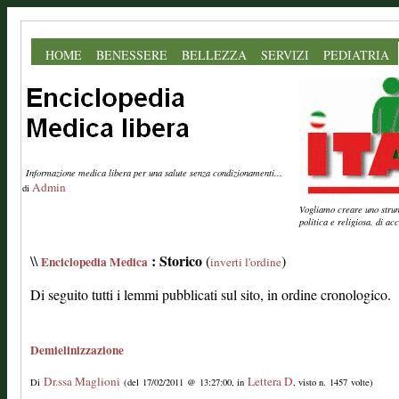
HOME
BENESSERE
BELLEZZA
SERVIZI
PEDIATRIA
Informazione medica libera per una salute senza condizionamenti...
Admin
di
Vogliamo creare uno strume
politica e religiosa, di a
: Storico
\\
(
)
Enciclopedia Medica
inverti l'ordine
Di seguito tutti i lemmi pubblicati sul sito, in ordine cronologico.
Demielinizzazione
Dr.ssa Maglioni
Lettera D
Di
(del 17/02/2011 @ 13:27:00, in
, visto n. 1457 volte)