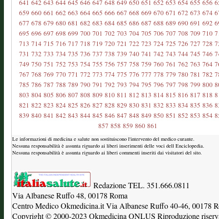
641
642
643
644
645
646
647
648
649
650
651
652
653
654
655
656
6
659
660
661
662
663
664
665
666
667
668
669
670
671
672
673
674
6
677
678
679
680
681
682
683
684
685
686
687
688
689
690
691
692
6
695
696
697
698
699
700
701
702
703
704
705
706
707
708
709
710
7
713
714
715
716
717
718
719
720
721
722
723
724
725
726
727
728
7
731
732
733
734
735
736
737
738
739
740
741
742
743
744
745
746
7
749
750
751
752
753
754
755
756
757
758
759
760
761
762
763
764
7
767
768
769
770
771
772
773
774
775
776
777
778
779
780
781
782
7
785
786
787
788
789
790
791
792
793
794
795
796
797
798
799
800
8
803
804
805
806
807
808
809
810
811
812
813
814
815
816
817
818
8
821
822
823
824
825
826
827
828
829
830
831
832
833
834
835
836
8
839
840
841
842
843
844
845
846
847
848
849
850
851
852
853
854
8
857
858
859
860
861
Le informazioni di medicina e salute non sostituiscono l'intervento del medico curante.
Nessuna responsabilità è assunta riguardo ai liberi inserimenti delle voci dell Enciclopedia.
Nessuna responsabilità è assunta riguardo ai liberi commenti inseriti dai visitatori del sito.
Redazione TEL. 351.666.0811
Via Albanese Ruffo 48, 00178 Roma
Centro Medico Okmedicina.it Via Albanese Ruffo 40-46, 00178
Copyright © 2000-2023 Okmedicina ONLUS Riproduzione riservat