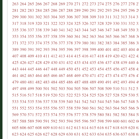
263
264
265
266
267
268
269
270
271
272
273
274
275
276
277
278
2
281
282
283
284
285
286
287
288
289
290
291
292
293
294
295
296
2
299
300
301
302
303
304
305
306
307
308
309
310
311
312
313
314
3
317
318
319
320
321
322
323
324
325
326
327
328
329
330
331
332
3
335
336
337
338
339
340
341
342
343
344
345
346
347
348
349
350
3
353
354
355
356
357
358
359
360
361
362
363
364
365
366
367
368
3
371
372
373
374
375
376
377
378
379
380
381
382
383
384
385
386
3
389
390
391
392
393
394
395
396
397
398
399
400
401
402
403
404
4
407
408
409
410
411
412
413
414
415
416
417
418
419
420
421
422
4
425
426
427
428
429
430
431
432
433
434
435
436
437
438
439
440
4
443
444
445
446
447
448
449
450
451
452
453
454
455
456
457
458
4
461
462
463
464
465
466
467
468
469
470
471
472
473
474
475
476
4
479
480
481
482
483
484
485
486
487
488
489
490
491
492
493
494
4
497
498
499
500
501
502
503
504
505
506
507
508
509
510
511
512
5
515
516
517
518
519
520
521
522
523
524
525
526
527
528
529
530
5
533
534
535
536
537
538
539
540
541
542
543
544
545
546
547
548
5
551
552
553
554
555
556
557
558
559
560
561
562
563
564
565
566
5
569
570
571
572
573
574
575
576
577
578
579
580
581
582
583
584
5
587
588
589
590
591
592
593
594
595
596
597
598
599
600
601
602
6
605
606
607
608
609
610
611
612
613
614
615
616
617
618
619
620
6
623
624
625
626
627
628
629
630
631
632
633
634
635
636
637
638
6