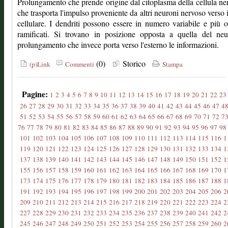
Prolungamento che prende origine dal citoplasma della cellula ne
che trasporta l'impulso proveniente da altri neuroni nervoso verso 
cellulare. I dendriti possono essere in numero variabile e più
ramificati. Si trovano in posizione opposta a quella del neur
prolungamento che invece porta verso l'esterno le informazioni.
(0)
Storico
(p)Link
Commenti
Stampa
Pagine:
1
2
3
4
5
6
7
8
9
10
11
12
13
14
15
16
17
18
19
20
21
22
23
26
27
28
29
30
31
32
33
34
35
36
37
38
39
40
41
42
43
44
45
46
47
4
51
52
53
54
55
56
57
58
59
60
61
62
63
64
65
66
67
68
69
70
71
72
7
76
77
78
79
80
81
82
83
84
85
86
87
88
89
90
91
92
93
94
95
96
97
98
101
102
103
104
105
106
107
108
109
110
111
112
113
114
115
116
1
119
120
121
122
123
124
125
126
127
128
129
130
131
132
133
134
1
137
138
139
140
141
142
143
144
145
146
147
148
149
150
151
152
1
155
156
157
158
159
160
161
162
163
164
165
166
167
168
169
170
1
173
174
175
176
177
178
179
180
181
182
183
184
185
186
187
188
1
191
192
193
194
195
196
197
198
199
200
201
202
203
204
205
206
2
209
210
211
212
213
214
215
216
217
218
219
220
221
222
223
224
2
227
228
229
230
231
232
233
234
235
236
237
238
239
240
241
242
2
245
246
247
248
249
250
251
252
253
254
255
256
257
258
259
260
2