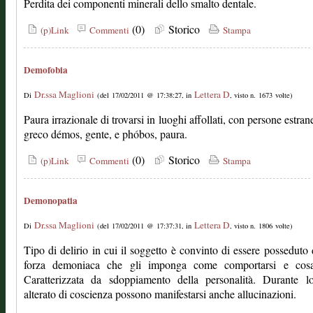
Perdita dei componenti minerali dello smalto dentale.
(0)
Storico
(p)Link
Commenti
Stampa
Demofobia
Dr.ssa Maglioni
Lettera D
Di
(del 17/02/2011 @ 17:38:27, in
, visto n. 1673 volte)
Paura irrazionale di trovarsi in luoghi affollati, con persone estran
greco démos, gente, e phóbos, paura.
(0)
Storico
(p)Link
Commenti
Stampa
Demonopatia
Dr.ssa Maglioni
Lettera D
Di
(del 17/02/2011 @ 17:37:31, in
, visto n. 1806 volte)
Tipo di delirio in cui il soggetto è convinto di essere posseduto
forza demoniaca che gli imponga come comportarsi e cosa
Caratterizzata da sdoppiamento della personalità. Durante lo
alterato di coscienza possono manifestarsi anche allucinazioni.