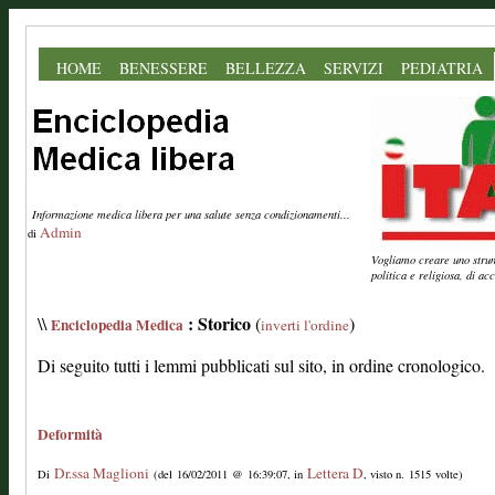
HOME
BENESSERE
BELLEZZA
SERVIZI
PEDIATRIA
Informazione medica libera per una salute senza condizionamenti...
Admin
di
Vogliamo creare uno strume
politica e religiosa, di a
: Storico
\\
(
)
Enciclopedia Medica
inverti l'ordine
Di seguito tutti i lemmi pubblicati sul sito, in ordine cronologico.
Deformità
Dr.ssa Maglioni
Lettera D
Di
(del 16/02/2011 @ 16:39:07, in
, visto n. 1515 volte)