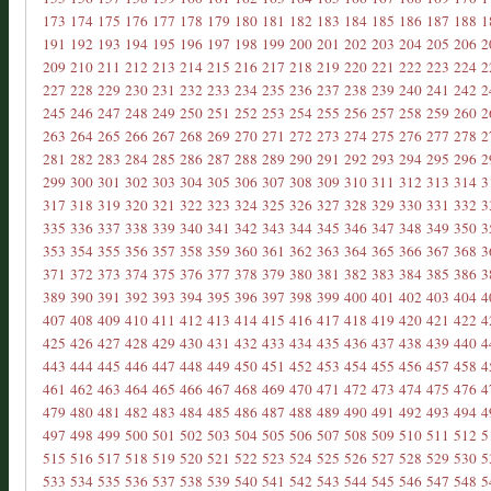
173
174
175
176
177
178
179
180
181
182
183
184
185
186
187
188
1
191
192
193
194
195
196
197
198
199
200
201
202
203
204
205
206
2
209
210
211
212
213
214
215
216
217
218
219
220
221
222
223
224
2
227
228
229
230
231
232
233
234
235
236
237
238
239
240
241
242
2
245
246
247
248
249
250
251
252
253
254
255
256
257
258
259
260
2
263
264
265
266
267
268
269
270
271
272
273
274
275
276
277
278
2
281
282
283
284
285
286
287
288
289
290
291
292
293
294
295
296
2
299
300
301
302
303
304
305
306
307
308
309
310
311
312
313
314
3
317
318
319
320
321
322
323
324
325
326
327
328
329
330
331
332
3
335
336
337
338
339
340
341
342
343
344
345
346
347
348
349
350
3
353
354
355
356
357
358
359
360
361
362
363
364
365
366
367
368
3
371
372
373
374
375
376
377
378
379
380
381
382
383
384
385
386
3
389
390
391
392
393
394
395
396
397
398
399
400
401
402
403
404
4
407
408
409
410
411
412
413
414
415
416
417
418
419
420
421
422
4
425
426
427
428
429
430
431
432
433
434
435
436
437
438
439
440
4
443
444
445
446
447
448
449
450
451
452
453
454
455
456
457
458
4
461
462
463
464
465
466
467
468
469
470
471
472
473
474
475
476
4
479
480
481
482
483
484
485
486
487
488
489
490
491
492
493
494
4
497
498
499
500
501
502
503
504
505
506
507
508
509
510
511
512
5
515
516
517
518
519
520
521
522
523
524
525
526
527
528
529
530
5
533
534
535
536
537
538
539
540
541
542
543
544
545
546
547
548
5