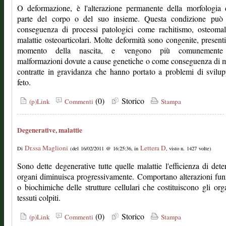
O deformazione, è l'alterazione permanente della morfologia 
parte del corpo o del suo insieme. Questa condizione può 
conseguenza di processi patologici come rachitismo, osteomal
malattie osteoarticolari. Molte deformità sono congenite, presenti
momento della nascita, e vengono più comunemente 
malformazioni dovute a cause genetiche o come conseguenza di m
contratte in gravidanza che hanno portato a problemi di svilu
feto.
(0)
Storico
(p)Link
Commenti
Stampa
Degenerative, malattie
Dr.ssa Maglioni
Lettera D
Di
(del 16/02/2011 @ 16:25:36, in
, visto n. 1427 volte)
Sono dette degenerative tutte quelle malattie l'efficienza di dete
organi diminuisca progressivamente. Comportano alterazioni fun
o biochimiche delle strutture cellulari che costituiscono gli org
tessuti colpiti.
(0)
Storico
(p)Link
Commenti
Stampa