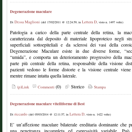
Degenerazione maculare
Dr.ssa Maglioni
Lettera D
Di
(del 17/02/2011 @ 12:24:59, in
, visto n. 1497 volte)
Patologia a carico della parte centrale della retina, la mac
caratterizzata dal deposito di materiale lipoproteico negli str
superficiali sottoepiteliali e da sclerosi dei vasi della coro
Degenerazione Maculare esiste in due diverse forme, “se
“umida”, e comporta un deterioramento progressivo della macu
parte più centrale della retina, responsabile della visione dist
pazienti vedono le forme distorte e la visione centrale viene
mentre rimane intatta quella laterale.
(0)
Storico
(p)Link
Commenti
Stampa
Degenerazione maculare vitelliforme di Best
riccardo
Lettera D
Di
(del 05/03/2014 @ 12:11:57, in
, visto n. 1422 volte)
E’ un’affezione maculare bilaterale ereditaria dominante che p
una penetranza incompleta ed espressività variabile. Può 