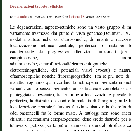
Degenerazioni tappeto retiniche
riccardo
Lettera D
Di
(del 24/04/2014 @ 11:26:35, in
, visto n. 2052 volte)
Le degenerazioni tappeto-retiniche sono un vasto gruppo di ma
variamente trasmesse dal punto di vista genetico(Deutman, 19
modalità autosomiche ed eterosomiche, dominanti o recessiv
localizzazione retinica centrale, periferica o mista,per 
caratterizzate da progressive alterazioni funzionali (del 
campimetriche, cromatic
adattometriche),elettrofunzionali(elettrooculografiche,
elettroretinografiche, dei potenziali visivi evocati) e natur
oftalmoscopiche nonché fluorangiografiche. Fra le più note di
malattie vogliamo qui ricordare la retinopatia pigmentaria (ne
varianti: con o senza pigmento, uni o bilaterale,completa o a s
punteggiata albescente); tra le forme a localizzazione prevalen
periferica, la distrofia dei coni e la malattia di Stargardt; tra le 
localizzazione centrale,il fundus fl avimaculatus e la distrofia d
edei bastoncelli fra le forme miste. A tutt'oggi non sono ancor
chiariti i meccanismi eziopatogenetici delle eredo-distrofie per l
tuttavia si ipotizza per lo più un danno di natura abiotrofica a ca