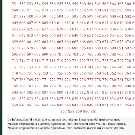
551
552
553
554
555
556
557
558
559
560
561
562
563
564
565
566
5
569
570
571
572
573
574
575
576
577
578
579
580
581
582
583
584
5
587
588
589
590
591
592
593
594
595
596
597
598
599
600
601
602
6
605
606
607
608
609
610
611
612
613
614
615
616
617
618
619
620
6
623
624
625
626
627
628
629
630
631
632
633
634
635
636
637
638
6
641
642
643
644
645
646
647
648
649
650
651
652
653
654
655
656
6
659
660
661
662
663
664
665
666
667
668
669
670
671
672
673
674
6
677
678
679
680
681
682
683
684
685
686
687
688
689
690
691
692
6
695
696
697
698
699
700
701
702
703
704
705
706
707
708
709
710
7
713
714
715
716
717
718
719
720
721
722
723
724
725
726
727
728
7
731
732
733
734
735
736
737
738
739
740
741
742
743
744
745
746
7
749
750
751
752
753
754
755
756
757
758
759
760
761
762
763
764
7
767
768
769
770
771
772
773
774
775
776
777
778
779
780
781
782
7
785
786
787
788
789
790
791
792
793
794
795
796
797
798
799
800
8
803
804
805
806
807
808
809
810
811
812
813
814
815
816
817
818
8
821
822
823
824
825
826
827
828
829
830
831
832
833
834
835
836
8
839
840
841
842
843
844
845
846
847
848
849
850
851
852
853
854
8
857
858
859
860
861
Le informazioni di medicina e salute non sostituiscono l'intervento del medico curante.
Nessuna responsabilità è assunta riguardo ai liberi inserimenti delle voci dell Enciclopedia.
Nessuna responsabilità è assunta riguardo ai liberi commenti inseriti dai visitatori del sito.