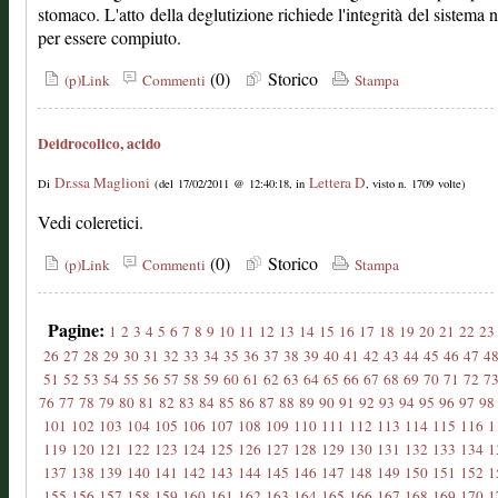
stomaco. L'atto della deglutizione richiede l'integrità del sistema 
per essere compiuto.
(0)
Storico
(p)Link
Commenti
Stampa
Deidrocolico, acido
Dr.ssa Maglioni
Lettera D
Di
(del 17/02/2011 @ 12:40:18, in
, visto n. 1709 volte)
Vedi coleretici.
(0)
Storico
(p)Link
Commenti
Stampa
Pagine:
1
2
3
4
5
6
7
8
9
10
11
12
13
14
15
16
17
18
19
20
21
22
23
26
27
28
29
30
31
32
33
34
35
36
37
38
39
40
41
42
43
44
45
46
47
4
51
52
53
54
55
56
57
58
59
60
61
62
63
64
65
66
67
68
69
70
71
72
7
76
77
78
79
80
81
82
83
84
85
86
87
88
89
90
91
92
93
94
95
96
97
98
101
102
103
104
105
106
107
108
109
110
111
112
113
114
115
116
1
119
120
121
122
123
124
125
126
127
128
129
130
131
132
133
134
1
137
138
139
140
141
142
143
144
145
146
147
148
149
150
151
152
1
155
156
157
158
159
160
161
162
163
164
165
166
167
168
169
170
1