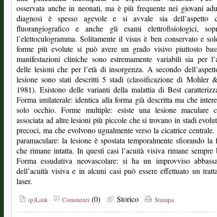
osservata anche in neonati, ma è più frequente nei giovani adu
diagnosi è spesso agevole e si avvale sia dell’aspetto cl
fluorangiografico e anche gli esami elettrofisiologici, sopr
l’elettoculogramma. Solitamente il visus è ben conservato e sol
forme più evolute si può avere un grado visivo piuttosto bas
manifestazioni cliniche sono estremamente variabili sia per l’
delle lesioni che per l’età di insorgenza. A secondo dell’aspett
lesione sono stati descritti 5 stadi (classificazione di Mohler 
1981). Esistono delle varianti della malattia di Best caratterizz
Forma unilaterale: identica alla forma già descritta ma che inter
solo occhio. Forme multiple: esiste una lesione maculare cl
associata ad altre lesioni più piccole che si trovano in stadi evolut
precoci, ma che evolvono ugualmente verso la cicatrice centrale
paramaculare: la lesione è spostata temporalmente sfiorando la 
che rimane intatta. In questi casi l’acuità visiva rimane sempre
Forma essudativa neovascolare: si ha un improvviso abbass
dell’acuità visiva e in alcuni casi può essere effettuato un trat
laser.
(0)
Storico
(p)Link
Commenti
Stampa