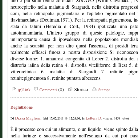
uno o più strati retino-coroidali- SIRAVO (Wirth Cavallacci, 19
neuroepitelio nella malattia di Stargardt, nella distrofia progress
coni, nella retìnopatia pigmentaria e l'epitelio pigmentato nel
flavimaculatus (Deutman,1971). Per la retinopatia pigmentosa, ino
stata da taluni (Heredia e Coll., 1984) ipotizzata una pato
autoimmunitaria. L'intero gruppo di queste patologie, rappr
un'importante causa di ipovedenza nella popolazione mondiale
anche la scarsità, per non dire quasi l'assenza, di presidi tera
realmente efficaci finora a nostra disposizione Si riconosco
diverse forme: 1. amaurosi congenita di Leber 2. distrofia dei 
distrofia ialina della retina 4. distrofia vitelliforme di Best 5. di
vitreoretinica 6. malattia di Stargardt 7. retinite pigm
retinitepigmentosa 8. retinite puntata albescens
(0)
Storico
(p)Link
Commenti
Stampa
Deglutizione
Dr.ssa Maglioni
Lettera D
Di
(del 17/02/2011 @ 12:24:04, in
, visto n. 1458 volte)
È il processo con cui un alimento, o un liquido, viene spinto dall
nella faringe e successivamente nell'esofago da cui poi pass