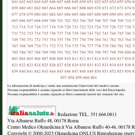
641
642
643
644
645
646
647
648
649
650
651
652
653
654
655
656
6
659
660
661
662
663
664
665
666
667
668
669
670
671
672
673
674
6
677
678
679
680
681
682
683
684
685
686
687
688
689
690
691
692
6
695
696
697
698
699
700
701
702
703
704
705
706
707
708
709
710
7
713
714
715
716
717
718
719
720
721
722
723
724
725
726
727
728
7
731
732
733
734
735
736
737
738
739
740
741
742
743
744
745
746
7
749
750
751
752
753
754
755
756
757
758
759
760
761
762
763
764
7
767
768
769
770
771
772
773
774
775
776
777
778
779
780
781
782
7
785
786
787
788
789
790
791
792
793
794
795
796
797
798
799
800
8
803
804
805
806
807
808
809
810
811
812
813
814
815
816
817
818
8
821
822
823
824
825
826
827
828
829
830
831
832
833
834
835
836
8
839
840
841
842
843
844
845
846
847
848
849
850
851
852
853
854
8
857
858
859
860
861
Le informazioni di medicina e salute non sostituiscono l'intervento del medico curante.
Nessuna responsabilità è assunta riguardo ai liberi inserimenti delle voci dell Enciclopedia.
Nessuna responsabilità è assunta riguardo ai liberi commenti inseriti dai visitatori del sito.
Redazione TEL. 351.666.0811
Via Albanese Ruffo 48, 00178 Roma
Centro Medico Okmedicina.it Via Albanese Ruffo 40-46, 00178
Copyright © 2000-2023 Okmedicina ONLUS Riproduzione riservat