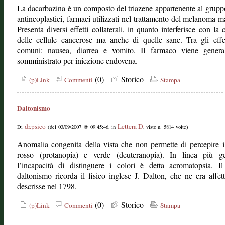
La dacarbazina è un composto del triazene appartenente al grupp
antineoplastici, farmaci utilizzati nel trattamento del melanoma m
Presenta diversi effetti collaterali, in quanto interferisce con la c
delle cellule cancerose ma anche di quelle sane. Tra gli effe
comuni: nausea, diarrea e vomito. Il farmaco viene genera
somministrato per iniezione endovena.
(0)
Storico
(p)Link
Commenti
Stampa
Daltonismo
dr.psico
Lettera D
Di
(del 03/09/2007 @ 09:45:46, in
, visto n. 5814 volte)
Anomalia congenita della vista che non permette di percepire i
rosso (protanopia) e verde (deuteranopia). In linea più ge
l’incapacità di distinguere i colori è detta acromatopsia. I
daltonismo ricorda il fisico inglese J. Dalton, che ne era affet
descrisse nel 1798.
(0)
Storico
(p)Link
Commenti
Stampa