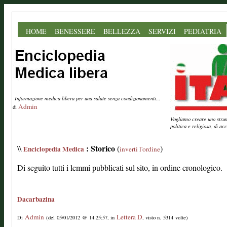
HOME
BENESSERE
BELLEZZA
SERVIZI
PEDIATRIA
Informazione medica libera per una salute senza condizionamenti...
Admin
di
Vogliamo creare uno strume
politica e religiosa, di a
: Storico
\\
(
)
Enciclopedia Medica
inverti l'ordine
Di seguito tutti i lemmi pubblicati sul sito, in ordine cronologico.
Dacarbazina
Admin
Lettera D
Di
(del 05/01/2012 @ 14:25:57, in
, visto n. 5314 volte)