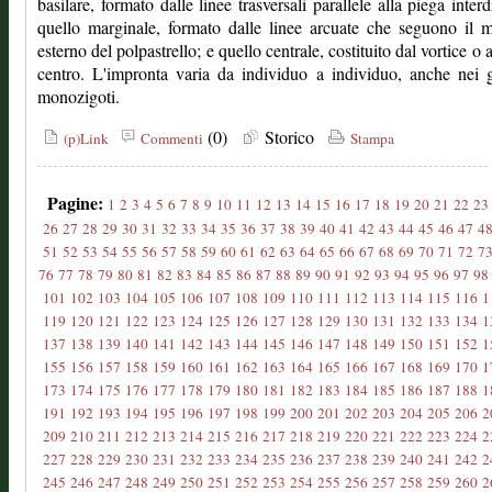
basilare, formato dalle linee trasversali parallele alla piega interdi
quello marginale, formato dalle linee arcuate che seguono il 
esterno del polpastrello; e quello centrale, costituito dal vortice o 
centro. L'impronta varia da individuo a individuo, anche nei 
monozigoti.
(0)
Storico
(p)Link
Commenti
Stampa
Pagine:
1
2
3
4
5
6
7
8
9
10
11
12
13
14
15
16
17
18
19
20
21
22
23
26
27
28
29
30
31
32
33
34
35
36
37
38
39
40
41
42
43
44
45
46
47
4
51
52
53
54
55
56
57
58
59
60
61
62
63
64
65
66
67
68
69
70
71
72
7
76
77
78
79
80
81
82
83
84
85
86
87
88
89
90
91
92
93
94
95
96
97
98
101
102
103
104
105
106
107
108
109
110
111
112
113
114
115
116
1
119
120
121
122
123
124
125
126
127
128
129
130
131
132
133
134
1
137
138
139
140
141
142
143
144
145
146
147
148
149
150
151
152
1
155
156
157
158
159
160
161
162
163
164
165
166
167
168
169
170
1
173
174
175
176
177
178
179
180
181
182
183
184
185
186
187
188
1
191
192
193
194
195
196
197
198
199
200
201
202
203
204
205
206
2
209
210
211
212
213
214
215
216
217
218
219
220
221
222
223
224
2
227
228
229
230
231
232
233
234
235
236
237
238
239
240
241
242
2
245
246
247
248
249
250
251
252
253
254
255
256
257
258
259
260
2