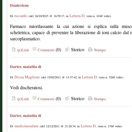
Dantrolene
riccardo
Lettera D
Di
(del 16/10/2015 @ 16:59:17, in
, visto n. 6348 volte)
Farmaco miorilassante la cui azione si esplica sulla musco
scheletrica, capace di prevenire la liberazione di ioni calcio dal r
sarcoplasmatico.
(0)
Storico
(p)Link
Commenti
Stampa
Darier, malattia di
Dr.ssa Maglioni
Lettera D
Di
(del 15/02/2011 @ 13:37:42, in
, visto n. 5269 volte)
Vedi discheratosi.
(0)
Storico
(p)Link
Commenti
Stampa
Darier, malattia di
medicinasalute
Lettera D
Di
(del 12/12/2011 @ 21:26:34, in
, visto n. 1768 volte)