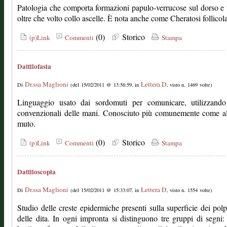
Patologia che comporta formazioni papulo-verrucose sul dorso e 
oltre che volto collo ascelle. È nota anche come Cheratosi follicol
(0)
Storico
(p)Link
Commenti
Stampa
Dattilofasia
Dr.ssa Maglioni
Lettera D
Di
(del 15/02/2011 @ 13:56:59, in
, visto n. 1469 volte)
Linguaggio usato dai sordomuti per comunicare, utilizzando
convenzionali delle mani. Conosciuto più comunemente come al
muto.
(0)
Storico
(p)Link
Commenti
Stampa
Dattiloscopia
Dr.ssa Maglioni
Lettera D
Di
(del 15/02/2011 @ 15:33:07, in
, visto n. 1554 volte)
Studio delle creste epidermiche presenti sulla superficie dei polpa
delle dita. In ogni impronta si distinguono tre gruppi di segni: