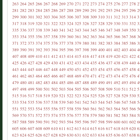
263
264
265
266
267
268
269
270
271
272
273
274
275
276
277
278
2
281
282
283
284
285
286
287
288
289
290
291
292
293
294
295
296
2
299
300
301
302
303
304
305
306
307
308
309
310
311
312
313
314
3
317
318
319
320
321
322
323
324
325
326
327
328
329
330
331
332
3
335
336
337
338
339
340
341
342
343
344
345
346
347
348
349
350
3
353
354
355
356
357
358
359
360
361
362
363
364
365
366
367
368
3
371
372
373
374
375
376
377
378
379
380
381
382
383
384
385
386
3
389
390
391
392
393
394
395
396
397
398
399
400
401
402
403
404
4
407
408
409
410
411
412
413
414
415
416
417
418
419
420
421
422
4
425
426
427
428
429
430
431
432
433
434
435
436
437
438
439
440
4
443
444
445
446
447
448
449
450
451
452
453
454
455
456
457
458
4
461
462
463
464
465
466
467
468
469
470
471
472
473
474
475
476
4
479
480
481
482
483
484
485
486
487
488
489
490
491
492
493
494
4
497
498
499
500
501
502
503
504
505
506
507
508
509
510
511
512
5
515
516
517
518
519
520
521
522
523
524
525
526
527
528
529
530
5
533
534
535
536
537
538
539
540
541
542
543
544
545
546
547
548
5
551
552
553
554
555
556
557
558
559
560
561
562
563
564
565
566
5
569
570
571
572
573
574
575
576
577
578
579
580
581
582
583
584
5
587
588
589
590
591
592
593
594
595
596
597
598
599
600
601
602
6
605
606
607
608
609
610
611
612
613
614
615
616
617
618
619
620
6
623
624
625
626
627
628
629
630
631
632
633
634
635
636
637
638
6