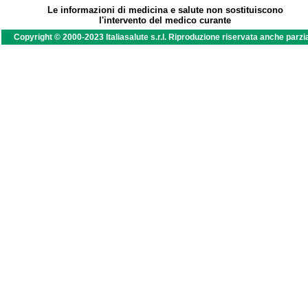
Le informazioni di medicina e salute non sostituiscono
l'intervento del medico curante
Copyright © 2000-2023 Italiasalute s.r.l. Riproduzione riservata anche parzi