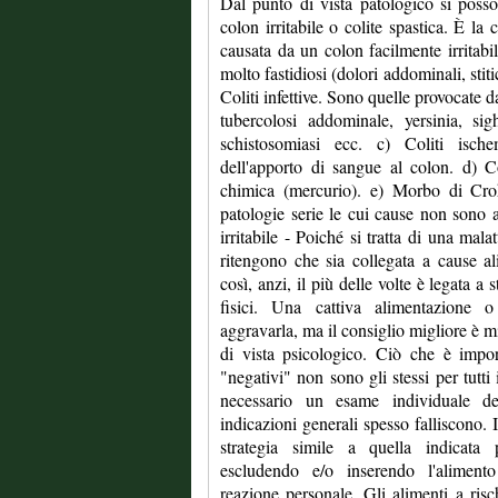
Dal punto di vista patologico si posso
colon irritabile o colite spastica. È l
causata da un colon facilmente irritabi
molto fastidiosi (dolori addominali, stiti
Coliti infettive. Sono quelle provocate da
tubercolosi addominale, yersinia, si
schistosomiasi ecc. c) Coliti isch
dell'apporto di sangue al colon. d) Co
chimica (mercurio). e) Morbo di Croh
patologie serie le cui cause non sono
irritabile - Poiché si tratta di una mala
ritengono che sia collegata a cause ali
così, anzi, il più delle volte è legata a 
fisici. Una cattiva alimentazione o
aggravarla, ma il consiglio migliore è mi
di vista psicologico. Ciò che è impor
"negativi" non sono gli stessi per tutti
necessario un esame individuale de
indicazioni generali spesso falliscono. 
strategia simile a quella indicata p
escludendo e/o inserendo l'alimento
reazione personale. Gli alimenti a risch