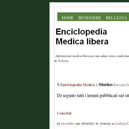
HOME
BENESSERE
BELLEZZA
Informazione medica libera per una salute senza condiziona
Admin
di
: Storico
\\
(
Enciclopedia Medica
inverti l
Di seguito tutti i lemmi pubblicati sul s
Colecisti
riccardo
Lettera 
Di
(del 29/10/2013 @ 18:06:04, in