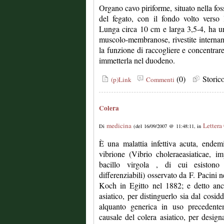
Organo cavo piriforme, situato nella fossa
del fegato, con il fondo volto verso 
Lunga circa 10 cm e larga 3,5-4, ha u
muscolo-membranose, rivestite interna
la funzione di raccogliere e concentrare 
immetterla nel duodeno.
(0)
Stori
(p)Link
Commenti
Colera
medicina
Lettera
Di
(del 16/09/2007 @ 11:48:11, in
È una malattia infettiva acuta, ende
vibrione (Vibrio choleraeasiaticae, 
bacillo virgola , di cui esistono
differenziabili) osservato da F. Pacini n
Koch in Egitto nel 1882; e detto anch
asiatico, per distinguerlo sia dal cosid
alquanto generica in uso precedentem
causale del colera asiatico, per design