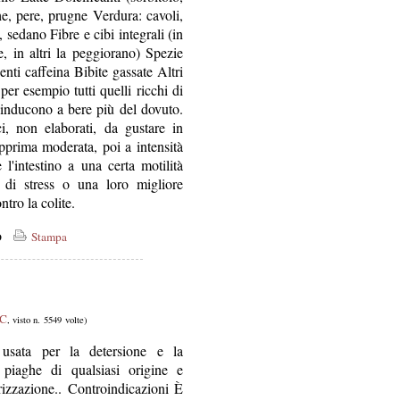
he, pere, prugne Verdura: cavoli,
i, sedano Fibre e cibi integrali (in
e, in altri la peggiorano) Spezie
ti caffeina Bibite gassate Altri
per esempio tutti quelli ricchi di
 inducono a bere più del dovuto.
i, non elaborati, da gustare in
(dapprima moderata, poi a intensità
 l'intestino a una certa motilità
ri di stress o una loro migliore
ntro la colite.
co
Stampa
 C
, visto n. 5549 volte)
 usata per la detersione e la
e piaghe di qualsiasi origine e
rizzazione.. Controindicazioni È