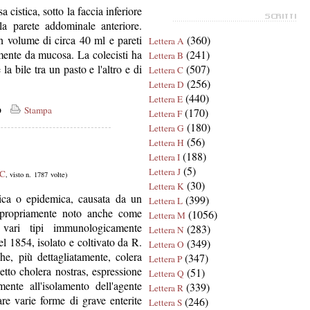
 cistica, sotto la faccia inferiore
la parete addominale anteriore.
n volume di circa 40 ml e pareti
(360)
Lettera A
mente da mucosa. La colecisti ha
(241)
Lettera B
la bile tra un pasto e l'altro e di
(507)
Lettera C
(256)
Lettera D
(440)
Lettera E
co
Stampa
(170)
Lettera F
(180)
Lettera G
(56)
Lettera H
(188)
Lettera I
(5)
Lettera J
 C
, visto n. 1787 volte)
(30)
Lettera K
mica o epidemica, causata da un
(399)
Lettera L
impropriamente noto anche come
(1056)
Lettera M
 vari tipi immunologicamente
(283)
Lettera N
el 1854, isolato e coltivato da R.
(349)
Lettera O
e, più dettagliatamente, colera
(347)
Lettera P
detto cholera nostras, espressione
(51)
Lettera Q
ente all'isolamento dell'agente
(339)
Lettera R
are varie forme di grave enterite
(246)
Lettera S