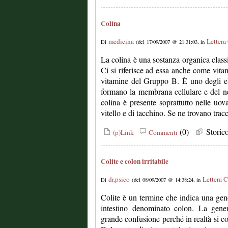
Colina
medicina
Lettera
Di
(del 17/09/2007 @ 21:31:03, in
La colina è una sostanza organica classi
Ci si riferisce ad essa anche come vitam
vitamine del Gruppo B. È uno degli ele
formano la membrana cellulare e del neu
colina è presente soprattutto nelle uova
vitello e di tacchino. Se ne trovano tracc
(0)
Stori
(p)Link
Commenti
Colite e colon irritabile
dr.psico
Lettera C
Di
(del 08/09/2007 @ 14:38:24, in
Colite è un termine che indica una gene
intestino denominato colon. La gener
grande confusione perché in realtà si c