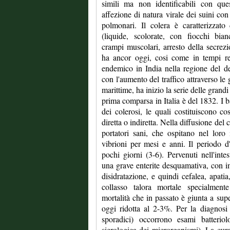
simili ma non identificabili con ques
affezione di natura virale dei suini con
polmonari. Il colera è caratterizzato
(liquide, scolorate, con fiocchi bian
crampi muscolari, arresto della secrezio
ha ancor oggi, cosi come in tempi rem
endemico in India nella regione del 
con l'aumento del traffico attraverso le 
marittime, ha inizio la serie delle grandi
prima comparsa in Italia è del 1832. I ba
dei colerosi, le quali costituiscono cos
diretta o indiretta. Nella diffusione del 
portatori sani, che ospitano nel loro 
vibrioni per mesi e anni. Il periodo 
pochi giorni (3-6). Pervenuti nell'intes
una grave enterite desquamativa, con i
disidratazione, e quindi cefalea, apatia
collasso talora mortale specialment
mortalità che in passato è giunta a sup
oggi ridotta al 2-3%. Per la diagnosi 
sporadici) occorrono esami batteriolo
sierologica dei microrganismi). La cura