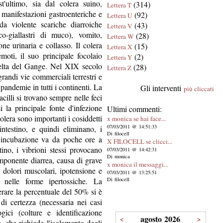
t'ultimo, sia dal colera suino,
(314)
Lettera T
 manifestazioni gastroenteriche e
(92)
Lettera U
 da violente scariche diarroiche
(43)
Lettera V
co-giallastri di muco), vomito,
(28)
Lettera W
ne urinaria e collasso. Il colera
(15)
Lettera X
oti, il suo principale focolaio
(2)
Lettera Y
delta del Gange. Nel XIX secolo
(28)
Lettera Z
grandi vie commerciali terrestri e
 pandemie in tutti i continenti. La
Gli interventi
più cliccati
cilli si trovano sempre nelle feci
i la principale fonte d'infezione
Ultimi commenti:
colera sono importanti i cosiddetti
x monica se hai face...
07/03/2011 @ 14:51:33
intestino, e quindi eliminano, i
Di filocell
d'incubazione va da poche ore a
X FILOCELL se clicci...
tino, i vibrioni stessi provocano
07/03/2011 @ 14:42:31
Di monica
mponente diarrea, causa di grave
x monica il messaggi...
, dolori muscolari, ipotensione e
07/03/2011 @ 13:25:51
e nelle forme ipertossiche. La
Di filocell
erare la percentuale del 50% si è
di certezza (necessaria nei casi
gici (colture e identificazione
agosto 2026
<
>
, che richiede l'isolamento degli