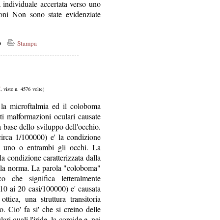
à individuale accertata verso uno
ioni Non sono state evidenziate
co
Stampa
C
, visto n. 4576 volte)
 la microftalmia ed il coloboma
nti malformazioni oculari causate
a base dello sviluppo dell'occhio.
circa 1/100000) e' la condizione
di uno o entrambi gli occhi. La
la condizione caratterizzata dalla
 alla norma. La parola "coloboma"
 che significa letteralmente
10 ai 20 casi/100000) e' causata
ttica, una struttura transitoria
. Cio' fa si' che si creino delle
lari quali l'iride, la coroide e, nei