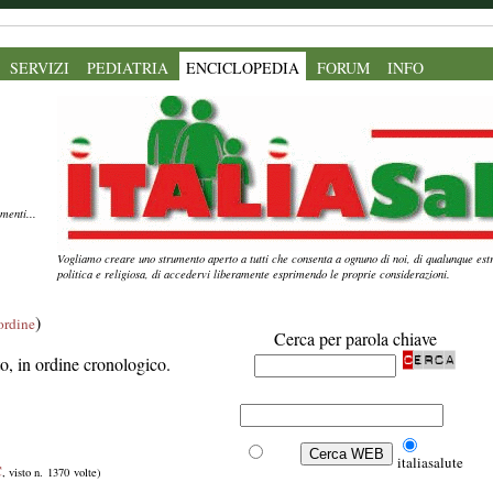
SERVIZI
PEDIATRIA
ENCICLOPEDIA
FORUM
INFO
menti...
Vogliamo creare uno strumento aperto a tutti che consenta a ognuno di noi, di qualunque estr
politica e religiosa, di accedervi liberamente esprimendo le proprie considerazioni.
)
'ordine
Cerca per parola chiave
ito, in ordine cronologico.
Web
italiasalute
C
, visto n. 1370 volte)