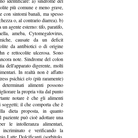
no identificare: a) sindrome del
a colite più comune e meno grave,
le con sintomi banali, ma spesso
chezza o, al contrario diarrea). b)
 un agente esterno: tifo, paratifo,
ghella, ameba, Cytomegalovirus,
emiche, causate da un deficit
lite da antibiotici o di origine
n e rettocolite ulcerosa. Sono
 ancora note. Sindrome del colon
ttia dell'apparato digerente, molti
mentari. In realtà non è affatto
stress psichici e/o (più raramente)
 determinati alimenti possono
gliorare la propria vita dal punto
tante notare è che gli alimenti
 i soggetti; il che comporta che è
lla dieta proposta, in quanto
Il paziente può cioè adottare una
er le intolleranza alimentari,
 incriminato e verificando la
io Latte Dolcificanti (sorbitolo,