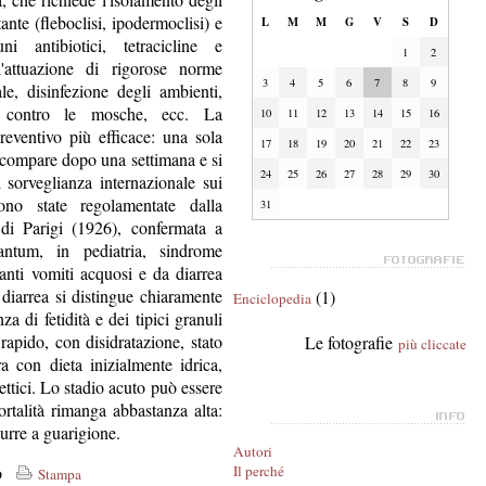
ante (fleboclisi, ipodermoclisi) e
L
M
M
G
V
S
D
ni antibiotici, tetracicline e
1
2
 l'attuazione di rigorose norme
3
4
5
6
7
8
9
le, disinfezione degli ambienti,
ta contro le mosche, ecc. La
10
11
12
13
14
15
16
reventivo più efficace: una sola
17
18
19
20
21
22
23
 compare dopo una settimana e si
24
25
26
27
28
29
30
 sorveglianza internazionale sui
sono state regolamentate dalla
31
 di Parigi (1926), confermata a
ntum, in pediatria, sindrome
anti vomiti acquosi e da diarrea
 diarrea si distingue chiaramente
(1)
Enciclopedia
a di fetidità e dei tipici granuli
apido, con disidratazione, stato
Le fotografie
più cliccate
a con dieta inizialmente idrica,
ettici. Lo stadio acuto può essere
rtalità rimanga abbastanza alta:
urre a guarigione.
Autori
co
Il perché
Stampa