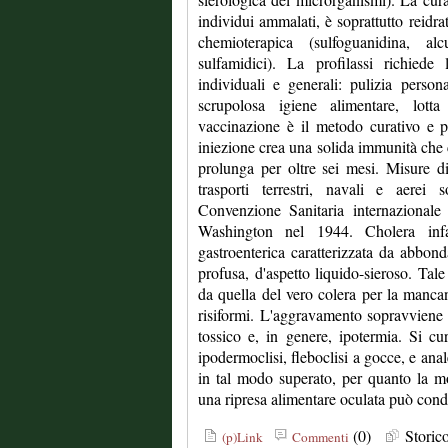
individui ammalati, è soprattutto reidrat
chemioterapica (sulfoguanidina, alcu
sulfamidici). La profilassi richiede
individuali e generali: pulizia persona
scrupolosa igiene alimentare, lot
vaccinazione è il metodo curativo e p
iniezione crea una solida immunità che
prolunga per oltre sei mesi. Misure di
trasporti terrestri, navali e aerei 
Convenzione Sanitaria internazionale
Washington nel 1944. Cholera infa
gastroenterica caratterizzata da abbond
profusa, d'aspetto liquido-sieroso. Tale
da quella del vero colera per la mancanz
risiformi. L'aggravamento sopravviene r
tossico e, in genere, ipotermia. Si cur
ipodermoclisi, fleboclisi a gocce, e anal
in tal modo superato, per quanto la mo
una ripresa alimentare oculata può cond
(0)
Stori
(p)Link
Commenti