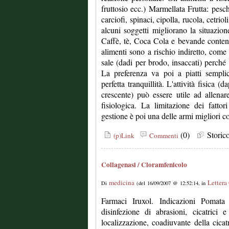
fruttosio ecc.) Marmellata Frutta: pesc
carciofi, spinaci, cipolla, rucola, cetriol
alcuni soggetti migliorano la situazion
Caffè, tè, Coca Cola e bevande contenen
alimenti sono a rischio indiretto, come 
sale (dadi per brodo, insaccati) perché
La preferenza va poi a piatti semplic
perfetta tranquillità. L'attività fisica 
crescente) può essere utile ad allenare
fisiologica. La limitazione dei fatto
gestione è poi una delle armi migliori co
(0)
Stori
(p)Link
Commenti
Collagenasi / Cloramfenicolo
medicina
Lettera
Di
(del 16/09/2007 @ 12:52:14, in
Farmaci Iruxol. Indicazioni Pomata
disinfezione di abrasioni, cicatrici 
localizzazione, coadiuvante della cicat