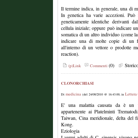
Il termine indica, in generale, una di m
In genetica ha varie accezioni. Può 
geneticamente identiche derivanti da
cellula iniziale; oppure può indicare un
somatica di un altro individuo (come la
indicare una di molte copie di un
all'interno di un vettore o prodotte
reaction).
(0)
Stori
(p)Link
Commenti
CLONORCHIASI
medicina
Lettera
Di
(del 24/08/2010 @ 16:43:00, in
E' una malattia causata da è un ve
appartenente ai Platelminti Trematod
Taiwan, Cina meridionale, delta del
Kong.
Eziologia
I vermi adulti di C. sinensis vivono ne