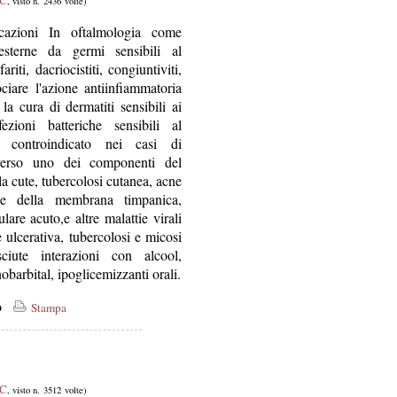
 C
, visto n. 2436 volte)
cazioni In oftalmologia come
 esterne da germi sensibili al
riti, dacriocistiti, congiuntiviti,
ociare l'azione antiinfiammatoria
la cura di dermatiti sensibili ai
ezioni batteriche sensibili al
È controindicato nei casi di
a verso uno dei componenti del
la cute, tubercolosi cutanea, acne
one della membrana timpanica,
are acuto,e altre malattie virali
e ulcerativa, tubercolosi e micosi
ciute interazioni con alcool,
nobarbital, ipoglicemizzanti orali.
co
Stampa
 C
, visto n. 3512 volte)