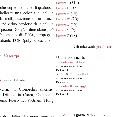
(314)
Lettera T
olte copie identiche di qualcosa.
(92)
Lettera U
indicare una colonia di cellule
(43)
Lettera V
lla moltiplicazione di un unica
(28)
Lettera W
 individuo prodotto dalla cellula
(15)
Lettera X
 pecora Dolly). Infine clone può
(2)
Lettera Y
 frammento di DNA, propagate
(28)
Lettera Z
 mediante PCR (polymerase chain
Gli interventi
più cliccati
co
Stampa
Ultimi commenti:
x monica se hai face...
07/03/2011 @ 14:51:33
Di filocell
X FILOCELL se clicci...
07/03/2011 @ 14:42:31
 C
, visto n. 3050 volte)
Di monica
x monica il messaggi...
rme, il Clonorchis sinensis,
07/03/2011 @ 13:25:51
i. Diffuso in Corea, Giappone,
Di filocell
 fiume Rosso nel Vietnam, Hong
agosto 2026
<
>
i dotti biliari. Le uova vengono