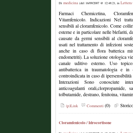
medicina
Lettera
Di
(del 16/09/2007 @ 12:48:21, in
Farmaci Chemicetina, Cloramfeni
Vitamfenicolo. Indicazioni Nel trat
sensibili al cloramfenicolo. Come colliri
esterne e in particolare nelle blefariti, da
causate da germi sensibili al cloramf
usati nel trattamento di infezioni sost
anche in caso di flora batterica mist
endometriti). La soluzione otologica vien
canale uditivo esterno. Uso topico:
antibatterica in traumatologia e in 
controindicata in caso di ipersensibilità
Interazioni Sono conosciute int
anticoagulanti orali,clorpropamide, sal
tolbutamide, destrano, fenitoina, vitam
(0)
Stori
(p)Link
Commenti
Cloramfenicolo / Idrocortisone