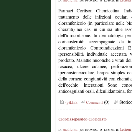
medicina
Lettera
Di
(del 16/09/2007 @ 12:49:28, in
Farmaci Cortison Chemicetina. Indi
trattamento delle infezioni oculari
cloramfenicolo (in particolare nelle blefa
cheratiti) nei casi in cui sia utile ass
dell'idrocortisone. In dermatologia per 
corticosteroidi accompagnate da inf
cloramfenicolo Controindicazioni 
ipersensibilità individuale accertat
prodotto. Malattie micotiche e virali del
rosacea, ulcere cutanee, perforazi
ipertensioneoculare, herpes simplex ocul
della cornea; congiuntiviti con cheratit
dell'occhio. Interazioni Sono conos
anticoagulanti orali, difenilidantoina, fe
(0)
Stori
(p)Link
Commenti
Clordiazepossido Cloridrato
medicina
Lettera
Di
(del 16/09/2007 @ 12:51:09, in