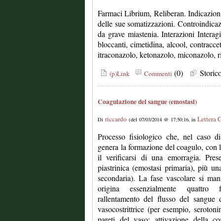
Farmaci Librium, Reliberan. Indicazioni 
delle sue somatizzazioni. Controindicazi
da grave miastenia. Interazioni Interagi
bloccanti, cimetidina, alcool, contraccet
itraconazolo, ketonazolo, miconazolo, rifa
(0)
Stori
(p)Link
Commenti
Coagulazione del sangue (emostasi)
riccardo
Lettera 
Di
(del 07/03/2014 @ 17:50:16, in
Processo fisiologico che, nel caso di
genera la formazione del coagulo, con la
il verificarsi di una emorragia. Pre
piastrinica (emostasi primaria), più u
secondaria). La fase vascolare si man
origina essenzialmente quattro 
rallentamento del flusso del sangue 
vasocostrittrice (per esempio, serotonin
pareti del vaso; attivazione della co