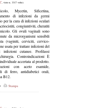
 C
, visto n. 3317 volte)
colo, Mycetin, Sificetina,
tamento di infezioni da germi
o per la cura di infezioni oculari
criocistiti, congiuntiviti, cheratiti
enicolo. Gli ovuli vaginali sono
enute da microrganismi sensibili
a (vaginiti, cerviciti, cervico-
e usata per trattare infezioni del
 infezioni cutanee. Profilassi
chirurgia. Controindicazioni È
 individuale accertata al prodotto.
erazioni con aceto esamide,
i di ferro, antidiabetici orali,
ina B12.
co
Stampa