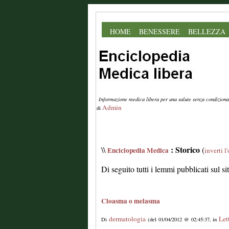
HOME
BENESSERE
BELLEZZA
Informazione medica libera per una salute senza condiziona
Admin
di
: Storico
\\
(
Enciclopedia Medica
inverti l
Di seguito tutti i lemmi pubblicati sul s
Cloasma o melasma
dermatologia
Let
Di
(del 01/04/2012 @ 02:45:37, in