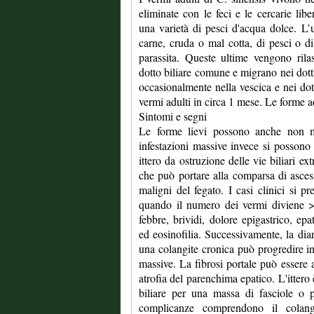
eliminate con le feci e le cercarie libe
una varietà di pesci d'acqua dolce. L’u
carne, cruda o mal cotta, di pesci o di
parassita. Queste ultime vengono rila
dotto biliare comune e migrano nei dotti 
occasionalmente nella vescica e nei dot
vermi adulti in circa 1 mese. Le forme 
Sintomi e segni
Le forme lievi possono anche non ma
infestazioni massive invece si possono 
ittero da ostruzione delle vie biliari ex
che può portare alla comparsa di ascess
maligni del fegato. I casi clinici si pr
quando il numero dei vermi diviene > 
febbre, brividi, dolore epigastrico, epa
ed eosinofilia. Successivamente, la di
una colangite cronica può progredire in 
massive. La fibrosi portale può essere a
atrofia del parenchima epatico. L'ittero
biliare per una massa di fasciole o p
complicanze comprendono il colangi