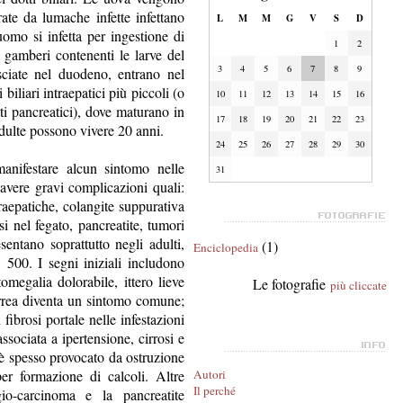
rate da lumache infette infettano
L
M
M
G
V
S
D
omo si infetta per ingestione di
1
2
 gamberi contenenti le larve del
3
4
5
6
7
8
9
sciate nel duodeno, entrano nel
biliari intraepatici più piccoli (o
10
11
12
13
14
15
16
ti pancreatici), dove maturano in
17
18
19
20
21
22
23
adulte possono vivere 20 anni.
24
25
26
27
28
29
30
nifestare alcun sintomo nelle
31
avere gravi complicazioni quali:
traepatiche, colangite suppurativa
i nel fegato, pancreatite, tumori
esentano soprattutto negli adulti,
(1)
Enciclopedia
500. I segni iniziali includono
tomegalia dolorabile, ittero lieve
Le fotografie
più cliccate
arrea diventa un sintomo comune;
fibrosi portale nelle infestazioni
ssociata a ipertensione, cirrosi e
 è spesso provocato da ostruzione
er formazione di calcoli. Altre
Autori
Il perché
o-carcinoma e la pancreatite