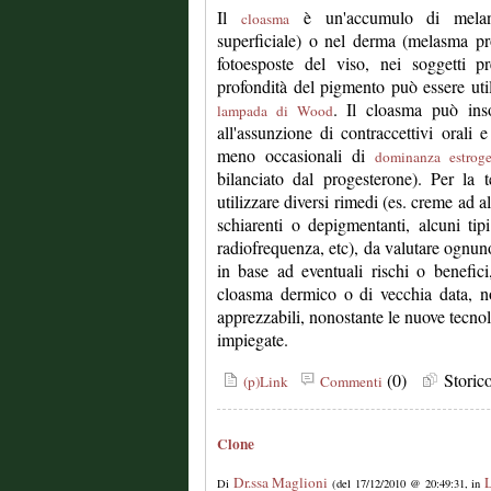
Il
è un'accumulo di melani
cloasma
superficiale) o nel derma (melasma pr
fotoesposte del viso, nei soggetti p
profondità del pigmento può essere uti
. Il cloasma può in
lampada di Wood
all'assunzione di contraccettivi orali e
meno occasionali di
dominanza estroge
bilanciato dal progesterone). Per la 
utilizzare diversi rimedi (es. creme ad al
schiarenti o depigmentanti, alcuni tipi
radiofrequenza, etc), da valutare ognun
in base ad eventuali rischi o benefic
cloasma dermico o di vecchia data, no
apprezzabili, nonostante le nuove tecnolo
impiegate.
(0)
Stori
(p)Link
Commenti
Clone
Dr.ssa Maglioni
L
Di
(del 17/12/2010 @ 20:49:31, in