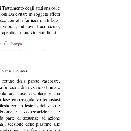
Trattamento degli stati ansiosi e
oni Da evitare in soggetti affetti
sce con altri farmaci quali beta-
tivi orali, indinavir, fluconazolo,
pentina, ritonavir, teofillinici.
co
Stampa
C
, visto n. 1319 volte)
 rotture della parete vascolare,
 funzione di arrestare o limitare
senta una fase vascolare e una
na fase emocoagulativa (emostasi
ifesta con la lesione del vaso e
fenomeni: vasocostrizione e
da parte di sostanze ad azione
a); adesione delle piastrine alle
agulazione. La fase piastrinica