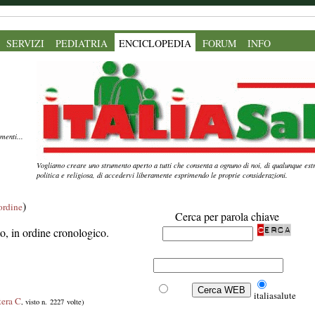
SERVIZI
PEDIATRIA
ENCICLOPEDIA
FORUM
INFO
menti...
Vogliamo creare uno strumento aperto a tutti che consenta a ognuno di noi, di qualunque estr
politica e religiosa, di accedervi liberamente esprimendo le proprie considerazioni.
)
'ordine
Cerca per parola chiave
ito, in ordine cronologico.
Web
italiasalute
tera C
, visto n. 2227 volte)