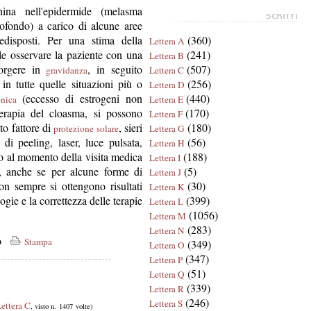
na nell'epidermide (melasma
ofondo) a carico di alcune aree
redisposti. Per una stima della
(360)
Lettera A
le osservare la paziente con una
(241)
Lettera B
sorgere in
, in seguito
(507)
gravidanza
Lettera C
 in tutte quelle situazioni più o
(256)
Lettera D
(eccesso di estrogeni non
(440)
nica
Lettera E
terapia del cloasma, si possono
(170)
Lettera F
to fattore di
, sieri
(180)
protezione solare
Lettera G
 di peeling, laser, luce pulsata,
(56)
Lettera H
o al momento della visita medica
(188)
Lettera I
i, anche se per alcune forme di
(5)
Lettera J
n sempre si ottengono risultati
(30)
Lettera K
gie e la correttezza delle terapie
(399)
Lettera L
(1056)
Lettera M
(283)
Lettera N
co
Stampa
(349)
Lettera O
(347)
Lettera P
(51)
Lettera Q
(339)
Lettera R
(246)
Lettera S
ettera C
, visto n. 1407 volte)