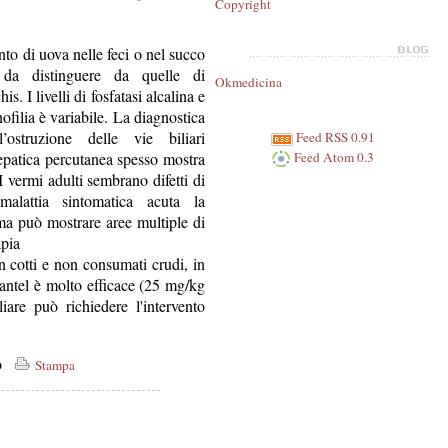
Copyright
to di uova nelle feci o nel succo
 da distinguere da quelle di
Okmedicina
 I livelli di fosfatasi alcalina e
nofilia è variabile. La diagnostica
struzione delle vie biliari
Feed RSS 0.91
Feed Atom 0.3
sepatica percutanea spesso mostra
. I vermi adulti sembrano difetti di
malattia sintomatica acuta la
 ma può mostrare aree multiple di
apia
 cotti e non consumati crudi, in
antel è molto efficace (25 mg/kg
iare può richiedere l'intervento
co
Stampa