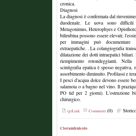
cronica.
Diagnosi
La diagnosi è confermata dal rinvenimen
duodenale. Le uova sono difficili
Metagonimus, Heterophyes e Opisthorchis.
bilirubina possono essere elevati; l'eosi
per immagini può documentare l’o
extraepatiche. . La colangiografia tran
dilatazione dei dotti intraepatici biliari
riempimento rotondeggianti. Nella 
scintigrafia epatica è spesso negativa,
assorbimento diminuito. Profilassi e ter
I pesci d'acqua dolce devono essere ben
salamoia o a bagno nel vino. Il praziqu
PO tid per 2 giorni). L'ostruzione bil
chirurgico.
(0)
Stori
(p)Link
Commenti
Cloramfenicolo