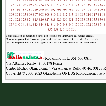
767
768
769
770
771
772
773
774
775
776
777
778
779
780
781
782
7
785
786
787
788
789
790
791
792
793
794
795
796
797
798
799
800
8
803
804
805
806
807
808
809
810
811
812
813
814
815
816
817
818
8
821
822
823
824
825
826
827
828
829
830
831
832
833
834
835
836
8
839
840
841
842
843
844
845
846
847
848
849
850
851
852
853
854
8
857
858
859
860
861
Le informazioni di medicina e salute non sostituiscono l'intervento del medico curante.
Nessuna responsabilità è assunta riguardo ai liberi inserimenti delle voci dell Enciclopedia.
Nessuna responsabilità è assunta riguardo ai liberi commenti inseriti dai visitatori del sito.
Redazione TEL. 351.666.0811
Via Albanese Ruffo 48, 00178 Roma
Centro Medico Okmedicina.it Via Albanese Ruffo 40-46, 00178
Copyright © 2000-2023 Okmedicina ONLUS Riproduzione riservat