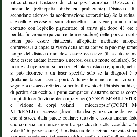
vitreoretinica) Distacco di retina post-traumatico Distacco di
trazionale (retinopatia diabetica proliferante) Distacco di 
secondario (sieroso da neoformazione sottoretinica) Se la retina,
sue cellule nervose e i suoi fotorecettori, non viene più nutrita tra
contatto con l'epitelio pigmentato, si arriva già dopo 48 ore
perdita funzionale (parzialmente irreparabile) delle porzioni colp
retina può essere riattaccata all'epitelio mediante un'oper
chirurgica. La capacità visiva della retina coinvolta può migliorare
tempo del distacco non deve essere eccessivo (il tessuto retin
deve essere andato incontro a necrosi ossia a morte cellulare). Se
ricorre ad operazioni si incorre nel totale distacco e, quindi, nella 
si può ricorrere a un laser speciale solo se la diagnosi è p
(trattamento con laser argon). A lungo termine, se non ci si o
seguito a distacco retinico, subentra il rischio di Phthisis bulbi e, 
di perdita dell'occhio. I primi campanelli d'allarme sono la comp
lampi di luce (trazione del corpo vitreo)(CORPI MOBILI VIT
e "visione di corpi volanti - miodesopsie"(CORPI M
VITREALI) in eccesso (dovuti alla disorganizzazione del gel v
che si stacca dalla parete oculare; tuttavia è assolutamente fisi
che compaia un numero non troppo elevato delle cosiddette "
volanti" in persone sane). Un distacco della retina avanzato si ma
con una restrizione del campo visivo simile a quella di un sipari