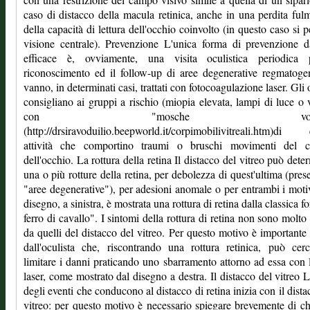
caso di distacco della macula retinica, anche in una perdita ful
della capacità di lettura dell'occhio coinvolto (in questo caso si p
visione centrale). Prevenzione L'unica forma di prevenzione 
efficace è, ovviamente, una visita oculistica periodica 
riconoscimento ed il follow-up di aree degenerative regmatog
vanno, in determinati casi, trattati con fotocoagulazione laser. Gli o
consigliano ai gruppi a rischio (miopia elevata, lampi di luce o 
con "mosche volanti
(http://drsiravoduilio.beepworld.it/corpimobilivitreali.htm)di 
attività che comportino traumi o bruschi movimenti del 
dell'occhio. La rottura della retina Il distacco del vitreo può dete
una o più rotture della retina, per debolezza di quest'ultima (pres
"aree degenerative"), per adesioni anomale o per entrambi i moti
disegno, a sinistra, è mostrata una rottura di retina dalla classica f
ferro di cavallo". I sintomi della rottura di retina non sono molto 
da quelli del distacco del vitreo. Per questo motivo è importante 
dall'oculista che, riscontrando una rottura retinica, può cer
limitare i danni praticando uno sbarramento attorno ad essa con 
laser, come mostrato dal disegno a destra. Il distacco del vitreo L
degli eventi che conducono al distacco di retina inizia con il dista
vitreo: per questo motivo è necessario spiegare brevemente di c