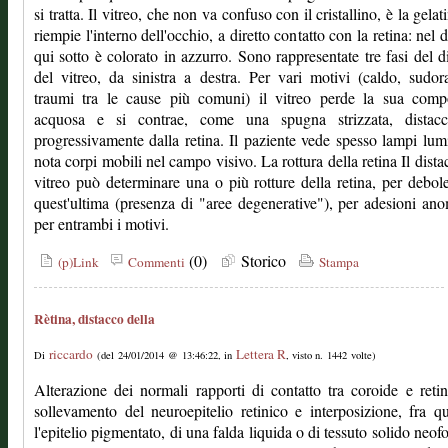
si tratta. Il vitreo, che non va confuso con il cristallino, è la gela
riempie l'interno dell'occhio, a diretto contatto con la retina: nel 
qui sotto è colorato in azzurro. Sono rappresentate tre fasi del d
del vitreo, da sinistra a destra. Per vari motivi (caldo, sudor
traumi tra le cause più comuni) il vitreo perde la sua comp
acquosa e si contrae, come una spugna strizzata, distacc
progressivamente dalla retina. Il paziente vede spesso lampi lum
nota corpi mobili nel campo visivo. La rottura della retina Il dista
vitreo può determinare una o più rotture della retina, per debol
quest'ultima (presenza di "aree degenerative"), per adesioni an
per entrambi i motivi.
(0)
Storico
(p)Link
Commenti
Stampa
Rètina, distacco della
riccardo
Lettera R
Di
(del 24/01/2014 @ 13:46:22, in
, visto n. 1442 volte)
Alterazione dei normali rapporti di contatto tra coroide e reti
sollevamento del neuroepitelio retinico e interposizione, fra q
l'epitelio pigmentato, di una falda liquida o di tessuto solido neof