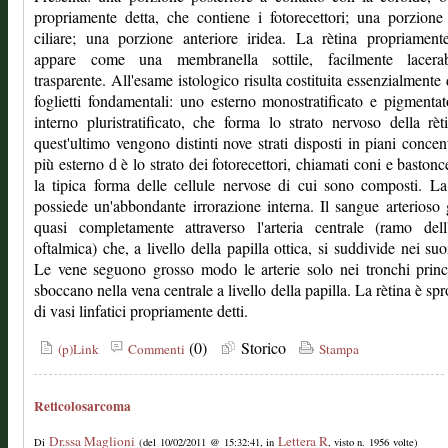
propriamente detta, che contiene i fotorecettori; una porzion
ciliare; una porzione anteriore iridea. La rètina propriament
appare come una membranella sottile, facilmente lacera
trasparente. All'esame istologico risulta costituita essenzialmente
foglietti fondamentali: uno esterno monostratificato e pigmenta
interno pluristratificato, che forma lo strato nervoso della rèt
quest'ultimo vengono distinti nove strati disposti in piani concentr
più esterno d è lo strato dei fotorecettori, chiamati coni e bastonce
la tipica forma delle cellule nervose di cui sono composti. La
possiede un'abbondante irrorazione interna. Il sangue arterioso
quasi completamente attraverso l'arteria centrale (ramo dell'
oftalmica) che, a livello della papilla ottica, si suddivide nei suo
Le vene seguono grosso modo le arterie solo nei tronchi princ
sboccano nella vena centrale a livello della papilla. La rètina è spr
di vasi linfatici propriamente detti.
(0)
Storico
(p)Link
Commenti
Stampa
Reticolosarcoma
Dr.ssa Maglioni
Lettera R
Di
(del 10/02/2011 @ 15:32:41, in
, visto n. 1956 volte)