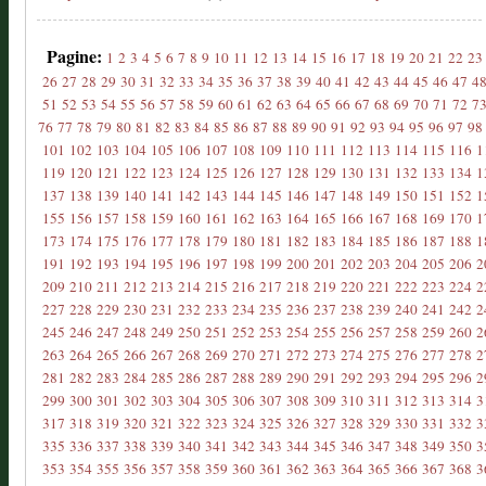
Pagine:
1
2
3
4
5
6
7
8
9
10
11
12
13
14
15
16
17
18
19
20
21
22
23
26
27
28
29
30
31
32
33
34
35
36
37
38
39
40
41
42
43
44
45
46
47
4
51
52
53
54
55
56
57
58
59
60
61
62
63
64
65
66
67
68
69
70
71
72
7
76
77
78
79
80
81
82
83
84
85
86
87
88
89
90
91
92
93
94
95
96
97
98
101
102
103
104
105
106
107
108
109
110
111
112
113
114
115
116
1
119
120
121
122
123
124
125
126
127
128
129
130
131
132
133
134
1
137
138
139
140
141
142
143
144
145
146
147
148
149
150
151
152
1
155
156
157
158
159
160
161
162
163
164
165
166
167
168
169
170
1
173
174
175
176
177
178
179
180
181
182
183
184
185
186
187
188
1
191
192
193
194
195
196
197
198
199
200
201
202
203
204
205
206
2
209
210
211
212
213
214
215
216
217
218
219
220
221
222
223
224
2
227
228
229
230
231
232
233
234
235
236
237
238
239
240
241
242
2
245
246
247
248
249
250
251
252
253
254
255
256
257
258
259
260
2
263
264
265
266
267
268
269
270
271
272
273
274
275
276
277
278
2
281
282
283
284
285
286
287
288
289
290
291
292
293
294
295
296
2
299
300
301
302
303
304
305
306
307
308
309
310
311
312
313
314
3
317
318
319
320
321
322
323
324
325
326
327
328
329
330
331
332
3
335
336
337
338
339
340
341
342
343
344
345
346
347
348
349
350
3
353
354
355
356
357
358
359
360
361
362
363
364
365
366
367
368
3