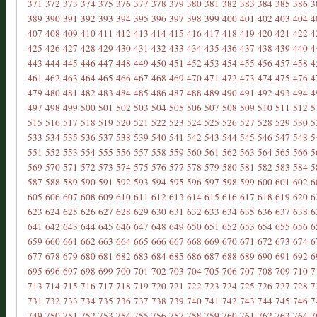
371
372
373
374
375
376
377
378
379
380
381
382
383
384
385
386
3
389
390
391
392
393
394
395
396
397
398
399
400
401
402
403
404
4
407
408
409
410
411
412
413
414
415
416
417
418
419
420
421
422
4
425
426
427
428
429
430
431
432
433
434
435
436
437
438
439
440
4
443
444
445
446
447
448
449
450
451
452
453
454
455
456
457
458
4
461
462
463
464
465
466
467
468
469
470
471
472
473
474
475
476
4
479
480
481
482
483
484
485
486
487
488
489
490
491
492
493
494
4
497
498
499
500
501
502
503
504
505
506
507
508
509
510
511
512
5
515
516
517
518
519
520
521
522
523
524
525
526
527
528
529
530
5
533
534
535
536
537
538
539
540
541
542
543
544
545
546
547
548
5
551
552
553
554
555
556
557
558
559
560
561
562
563
564
565
566
5
569
570
571
572
573
574
575
576
577
578
579
580
581
582
583
584
5
587
588
589
590
591
592
593
594
595
596
597
598
599
600
601
602
6
605
606
607
608
609
610
611
612
613
614
615
616
617
618
619
620
6
623
624
625
626
627
628
629
630
631
632
633
634
635
636
637
638
6
641
642
643
644
645
646
647
648
649
650
651
652
653
654
655
656
6
659
660
661
662
663
664
665
666
667
668
669
670
671
672
673
674
6
677
678
679
680
681
682
683
684
685
686
687
688
689
690
691
692
6
695
696
697
698
699
700
701
702
703
704
705
706
707
708
709
710
7
713
714
715
716
717
718
719
720
721
722
723
724
725
726
727
728
7
731
732
733
734
735
736
737
738
739
740
741
742
743
744
745
746
7
749
750
751
752
753
754
755
756
757
758
759
760
761
762
763
764
7