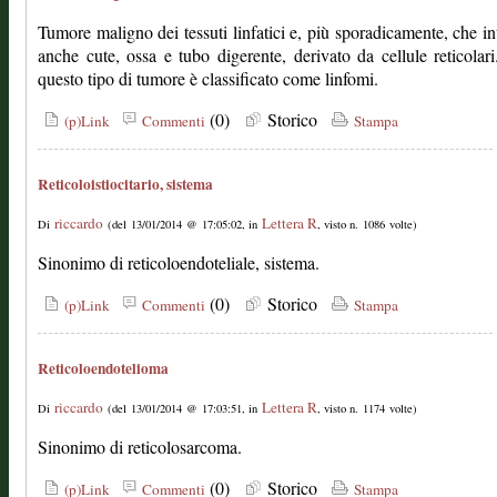
Tumore maligno dei tessuti linfatici e, più sporadicamente, che in
anche cute, ossa e tubo digerente, derivato da cellule reticolar
questo tipo di tumore è classificato come linfomi.
(0)
Storico
(p)Link
Commenti
Stampa
Reticoloistiocitario, sistema
riccardo
Lettera R
Di
(del 13/01/2014 @ 17:05:02, in
, visto n. 1086 volte)
Sinonimo di reticoloendoteliale, sistema.
(0)
Storico
(p)Link
Commenti
Stampa
Reticoloendotelioma
riccardo
Lettera R
Di
(del 13/01/2014 @ 17:03:51, in
, visto n. 1174 volte)
Sinonimo di reticolosarcoma.
(0)
Storico
(p)Link
Commenti
Stampa