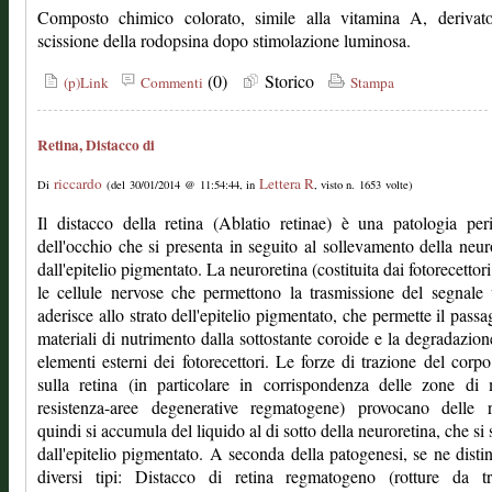
Composto chimico colorato, simile alla vitamina A, derivato
scissione della rodopsina dopo stimolazione luminosa.
(0)
Storico
(p)Link
Commenti
Stampa
Retina, Distacco di
riccardo
Lettera R
Di
(del 30/01/2014 @ 11:54:44, in
, visto n. 1653 volte)
Il distacco della retina (Ablatio retinae) è una patologia per
dell'occhio che si presenta in seguito al sollevamento della neur
dall'epitelio pigmentato. La neuroretina (costituita dai fotorecettori
le cellule nervose che permettono la trasmissione del segnale 
aderisce allo strato dell'epitelio pigmentato, che permette il passa
materiali di nutrimento dalla sottostante coroide e la degradazion
elementi esterni dei fotorecettori. Le forze di trazione del corpo
sulla retina (in particolare in corrispondenza delle zone di
resistenza-aree degenerative regmatogene) provocano delle ro
quindi si accumula del liquido al di sotto della neuroretina, che si 
dall'epitelio pigmentato. A seconda della patogenesi, se ne dist
diversi tipi: Distacco di retina regmatogeno (rotture da tr