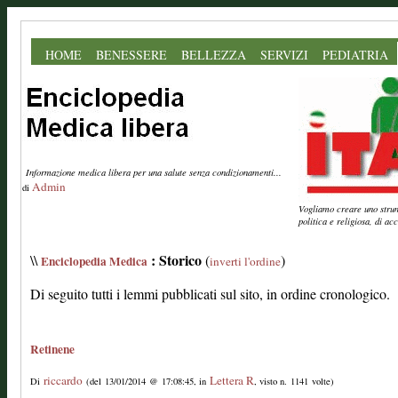
HOME
BENESSERE
BELLEZZA
SERVIZI
PEDIATRIA
Informazione medica libera per una salute senza condizionamenti...
Admin
di
Vogliamo creare uno strume
politica e religiosa, di a
: Storico
\\
(
)
Enciclopedia Medica
inverti l'ordine
Di seguito tutti i lemmi pubblicati sul sito, in ordine cronologico.
Retinene
riccardo
Lettera R
Di
(del 13/01/2014 @ 17:08:45, in
, visto n. 1141 volte)