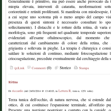
Generalmente è primitivo, ma può essere anche provocato da t
miopia elevata, interventi di cataratta, neoformazioni sotto
corioretiniti e retiniti proliferanti. Si manifesta con miodesopsie, f
a cui segue uno scotoma più o meno ampio del campo visi
presenza di questi sintomi è necessario consultare lo speci
sollecitamente). I distacchi e le rotture della retina, di varia e
morfologia, sono più frequenti nel quadrante temporale superior
evidenziati all'esame oftalmoscopico, dal momento ch
caratterizzati dal cambiamento di colore della retina, che 
grigiastra e sollevata in pieghe. La terapia è chirurgica e consi
saldare le soluzioni di continuo, mediante fotocoagulazione 
criocoagulazione, precedute eventualmente dal cerchiaggio della s
(0)
Storico
(p)Link
Commenti
Stampa
Rètina
riccardo
Lettera R
Di
(del 24/01/2014 @ 13:40:03, in
, visto n. 1251 volte)
Terza tunica dell'occhio, di natura nervosa, che si estende da
ottico, di cui costituisce l'espansione terminale, all'orifizio pup
Presenta: una porzione posteriore a contatto con la coroide, o