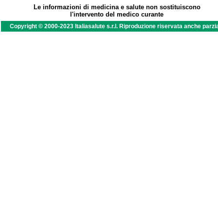
Le informazioni di medicina e salute non sostituiscono
l'intervento del medico curante
Copyright © 2000-2023 Italiasalute s.r.l. Riproduzione riservata anche parzi