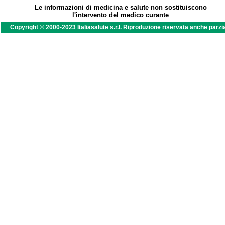
Le informazioni di medicina e salute non sostituiscono
l'intervento del medico curante
Copyright © 2000-2023 Italiasalute s.r.l. Riproduzione riservata anche parzi