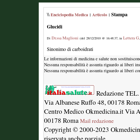
:
: Stampa
\\
Enciclopedia Medica
Articolo
Glucidi
Dr.ssa Maglioni
Lettera G
Di
(del 28/12/2010 @ 16:48:37, in
Sinonimo di carboidrati
Le informazioni di medicina e salute non sostituiscon
Nessuna responsabilità è assunta riguardo ai liberi in
Nessuna responsabilità è assunta riguardo ai liberi com
Redazione TEL.
Via Albanese Ruffo 48, 00178 Rom
Centro Medico Okmedicina.it Via A
00178 Roma
Mail redazione
Copyright © 2000-2023 Okmedici
riservata anche parziale