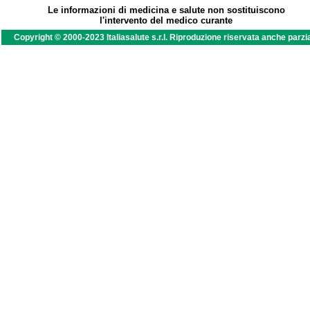
Le informazioni di medicina e salute non sostituiscono
l'intervento del medico curante
Copyright © 2000-2023 Italiasalute s.r.l. Riproduzione riservata anche parzi