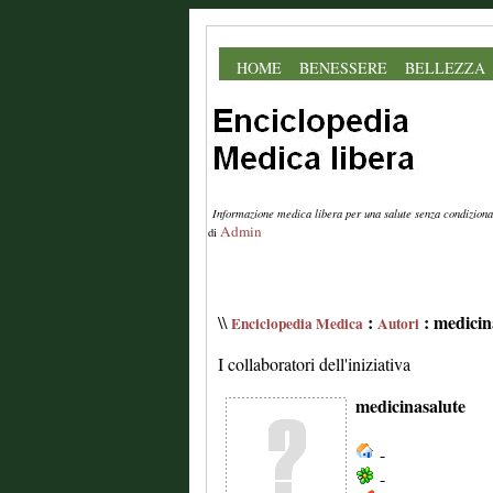
HOME
BENESSERE
BELLEZZA
Informazione medica libera per una salute senza condiziona
Admin
di
:
: medicin
\\
Enciclopedia Medica
Autori
I collaboratori dell'iniziativa
medicinasalute
-
-