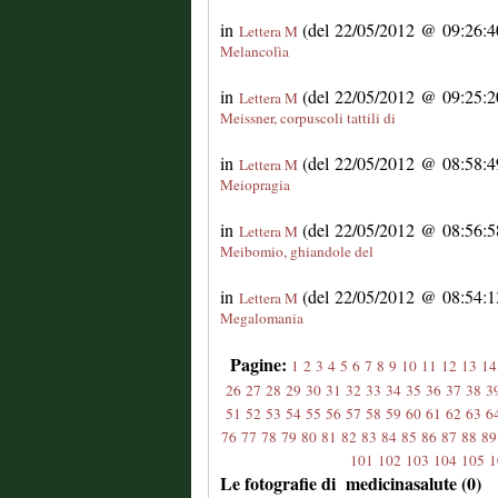
in
(del 22/05/2012 @ 09:26:40
Lettera M
Melancolìa
in
(del 22/05/2012 @ 09:25:20
Lettera M
Meissner, corpuscoli tattili di
in
(del 22/05/2012 @ 08:58:49
Lettera M
Meiopragia
in
(del 22/05/2012 @ 08:56:58
Lettera M
Meibomio, ghiandole del
in
(del 22/05/2012 @ 08:54:13
Lettera M
Megalomania
Pagine:
1
2
3
4
5
6
7
8
9
10
11
12
13
14
26
27
28
29
30
31
32
33
34
35
36
37
38
3
51
52
53
54
55
56
57
58
59
60
61
62
63
6
76
77
78
79
80
81
82
83
84
85
86
87
88
89
101
102
103
104
105
1
Le fotografie di medicinasalute (0)