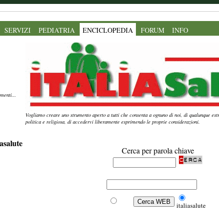
SERVIZI
PEDIATRIA
ENCICLOPEDIA
FORUM
INFO
menti...
Vogliamo creare uno strumento aperto a tutti che consenta a ognuno di noi, di qualunque estr
politica e religiosa, di accedervi liberamente esprimendo le proprie considerazioni.
asalute
Cerca per parola chiave
Web
italiasalute