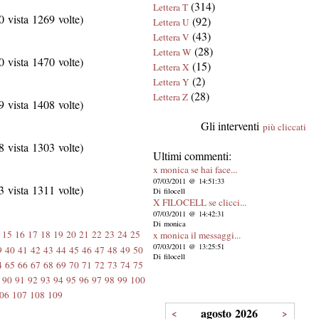
(314)
Lettera T
 vista 1269 volte)
(92)
Lettera U
(43)
Lettera V
(28)
Lettera W
 vista 1470 volte)
(15)
Lettera X
(2)
Lettera Y
(28)
Lettera Z
 vista 1408 volte)
Gli interventi
più cliccati
 vista 1303 volte)
Ultimi commenti:
x monica se hai face...
07/03/2011 @ 14:51:33
 vista 1311 volte)
Di filocell
X FILOCELL se clicci...
07/03/2011 @ 14:42:31
Di monica
15
16
17
18
19
20
21
22
23
24
25
x monica il messaggi...
07/03/2011 @ 13:25:51
9
40
41
42
43
44
45
46
47
48
49
50
Di filocell
4
65
66
67
68
69
70
71
72
73
74
75
90
91
92
93
94
95
96
97
98
99
100
06
107
108
109
agosto 2026
<
>