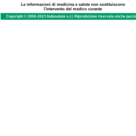
Le informazioni di medicina e salute non sostituiscono
l'intervento del medico curante
Copyright © 2000-2023 Italiasalute s.r.l. Riproduzione riservata anche parzi