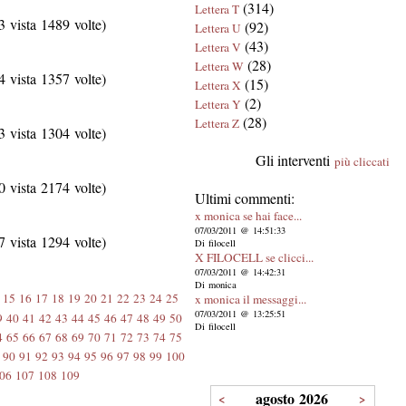
(314)
Lettera T
 vista 1489 volte)
(92)
Lettera U
(43)
Lettera V
(28)
Lettera W
 vista 1357 volte)
(15)
Lettera X
(2)
Lettera Y
(28)
Lettera Z
 vista 1304 volte)
Gli interventi
più cliccati
 vista 2174 volte)
Ultimi commenti:
x monica se hai face...
07/03/2011 @ 14:51:33
 vista 1294 volte)
Di filocell
X FILOCELL se clicci...
07/03/2011 @ 14:42:31
Di monica
15
16
17
18
19
20
21
22
23
24
25
x monica il messaggi...
07/03/2011 @ 13:25:51
9
40
41
42
43
44
45
46
47
48
49
50
Di filocell
4
65
66
67
68
69
70
71
72
73
74
75
90
91
92
93
94
95
96
97
98
99
100
06
107
108
109
agosto 2026
<
>