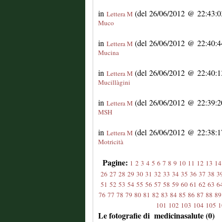
in
(del 26/06/2012 @ 22:43:03
Lettera M
Muco
in
(del 26/06/2012 @ 22:40:44
Lettera M
Mucina
in
(del 26/06/2012 @ 22:40:13
Lettera M
Mucillàgini
in
(del 26/06/2012 @ 22:39:20
Lettera M
MSH
in
(del 26/06/2012 @ 22:38:17
Lettera M
Motricità
Pagine:
1
2
3
4
5
6
7
8
9
10
11
12
13
14
26
27
28
29
30
31
32
33
34
35
36
37
38
3
51
52
53
54
55
56
57
58
59
60
61
62
63
6
76
77
78
79
80
81
82
83
84
85
86
87
88
89
101
102
103
104
105
1
Le fotografie di medicinasalute (0)