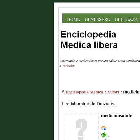
HOME
BENESSERE
BELLEZZA
Informazione medica libera per una salute senza condiziona
Admin
di
:
: medicin
\\
Enciclopedia Medica
Autori
I collaboratori dell'iniziativa
medicinasalute
-
-