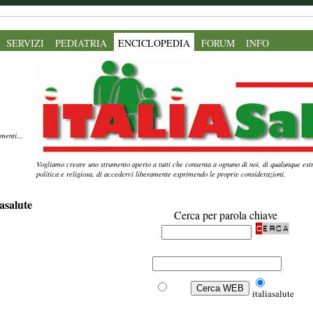
SERVIZI
PEDIATRIA
ENCICLOPEDIA
FORUM
INFO
menti...
Vogliamo creare uno strumento aperto a tutti che consenta a ognuno di noi, di qualunque estr
politica e religiosa, di accedervi liberamente esprimendo le proprie considerazioni.
asalute
Cerca per parola chiave
Web
italiasalute