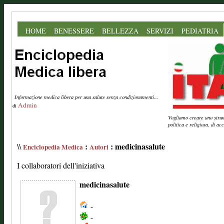
HOME
BENESSERE
BELLEZZA
SERVIZI
PEDIATRIA
Informazione medica libera per una salute senza condizionamenti...
Admin
di
Vogliamo creare uno strume
politica e religiosa, di a
:
: medicinasalute
\\
Enciclopedia Medica
Autori
I collaboratori dell'iniziativa
medicinasalute
-
-