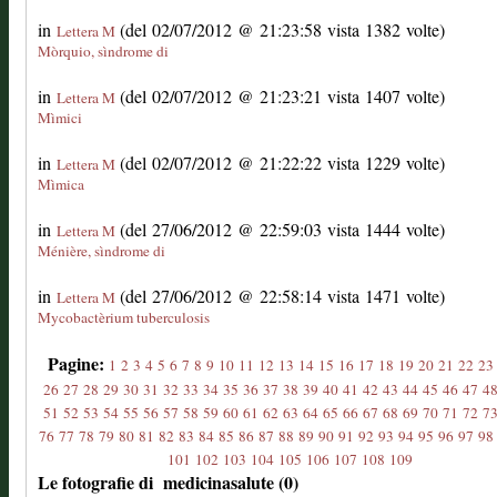
in
(del 02/07/2012 @ 21:23:58 vista 1382 volte)
Lettera M
Mòrquio, sìndrome di
in
(del 02/07/2012 @ 21:23:21 vista 1407 volte)
Lettera M
Mìmici
in
(del 02/07/2012 @ 21:22:22 vista 1229 volte)
Lettera M
Mìmica
in
(del 27/06/2012 @ 22:59:03 vista 1444 volte)
Lettera M
Ménière, sìndrome di
in
(del 27/06/2012 @ 22:58:14 vista 1471 volte)
Lettera M
Mycobactèrium tuberculosis
Pagine:
1
2
3
4
5
6
7
8
9
10
11
12
13
14
15
16
17
18
19
20
21
22
23
26
27
28
29
30
31
32
33
34
35
36
37
38
39
40
41
42
43
44
45
46
47
4
51
52
53
54
55
56
57
58
59
60
61
62
63
64
65
66
67
68
69
70
71
72
7
76
77
78
79
80
81
82
83
84
85
86
87
88
89
90
91
92
93
94
95
96
97
98
101
102
103
104
105
106
107
108
109
Le fotografie di medicinasalute (0)