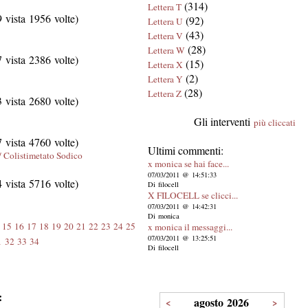
(314)
Lettera T
vista 1956 volte)
(92)
Lettera U
(43)
Lettera V
(28)
Lettera W
vista 2386 volte)
(15)
Lettera X
(2)
Lettera Y
(28)
Lettera Z
vista 2680 volte)
Gli interventi
più cliccati
vista 4760 volte)
Ultimi commenti:
/ Colistimetato Sodico
x monica se hai face...
07/03/2011 @ 14:51:33
vista 5716 volte)
Di filocell
X FILOCELL se clicci...
07/03/2011 @ 14:42:31
Di monica
15
16
17
18
19
20
21
22
23
24
25
x monica il messaggi...
07/03/2011 @ 13:25:51
1
32
33
34
Di filocell
:
agosto 2026
<
>