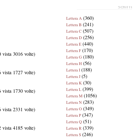
(360)
Lettera A
(241)
Lettera B
(507)
Lettera C
(256)
Lettera D
(440)
Lettera E
(170)
Lettera F
vista 3016 volte)
(180)
Lettera G
(56)
Lettera H
(188)
Lettera I
vista 1727 volte)
(5)
Lettera J
(30)
Lettera K
(399)
Lettera L
vista 1730 volte)
(1056)
Lettera M
(283)
Lettera N
(349)
vista 2331 volte)
Lettera O
(347)
Lettera P
(51)
Lettera Q
vista 4185 volte)
(339)
Lettera R
(246)
Lettera S