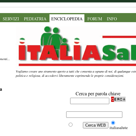
SERVIZI
PEDIATRIA
ENCICLOPEDIA
FORUM
INFO
menti...
Vogliamo creare uno strumento aperto a tutti che consenta a ognuno di noi, di qualunque estr
politica e religiosa, di accedervi liberamente esprimendo le proprie considerazioni.
a
Cerca per parola chiave
Web
italiasalute