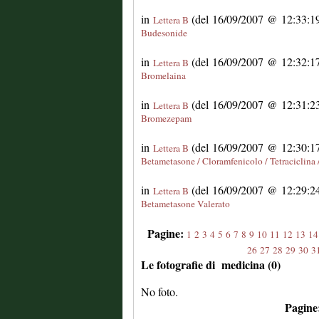
in
(del 16/09/2007 @ 12:33:19 
Lettera B
Budesonide
in
(del 16/09/2007 @ 12:32:17 
Lettera B
Bromelaina
in
(del 16/09/2007 @ 12:31:23 
Lettera B
Bromezepam
in
(del 16/09/2007 @ 12:30:17 
Lettera B
Betametasone / Cloramfenicolo / Tetraciclina 
in
(del 16/09/2007 @ 12:29:24 
Lettera B
Betametasone Valerato
Pagine:
1
2
3
4
5
6
7
8
9
10
11
12
13
14
26
27
28
29
30
3
Le fotografie di medicina (0)
No foto.
Pagine