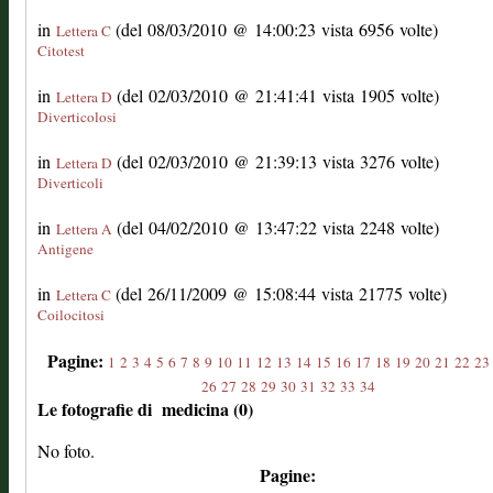
in
(del 08/03/2010 @ 14:00:23 vista 6956 volte)
Lettera C
Citotest
in
(del 02/03/2010 @ 21:41:41 vista 1905 volte)
Lettera D
Diverticolosi
in
(del 02/03/2010 @ 21:39:13 vista 3276 volte)
Lettera D
Diverticoli
in
(del 04/02/2010 @ 13:47:22 vista 2248 volte)
Lettera A
Antigene
in
(del 26/11/2009 @ 15:08:44 vista 21775 volte)
Lettera C
Coilocitosi
Pagine:
1
2
3
4
5
6
7
8
9
10
11
12
13
14
15
16
17
18
19
20
21
22
23
26
27
28
29
30
31
32
33
34
Le fotografie di medicina (0)
No foto.
Pagine: