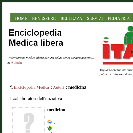
HOME
BENESSERE
BELLEZZA
SERVIZI
PEDIATRIA
Informazione medica libera per una salute senza condizionamenti...
Admin
di
Vogliamo creare uno strume
politica e religiosa, di a
:
: medicina
\\
Enciclopedia Medica
Autori
I collaboratori dell'iniziativa
medicina
-
-