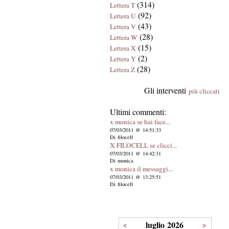
(314)
Lettera T
(92)
Lettera U
(43)
Lettera V
(28)
Lettera W
(15)
Lettera X
(2)
Lettera Y
(28)
Lettera Z
Gli interventi
più cliccati
Ultimi commenti:
x monica se hai face...
07/03/2011 @ 14:51:33
Di filocell
X FILOCELL se clicci...
07/03/2011 @ 14:42:31
Di monica
x monica il messaggi...
07/03/2011 @ 13:25:51
Di filocell
luglio 2026
<
>