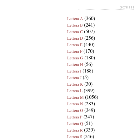
(360)
Lettera A
(241)
Lettera B
(507)
Lettera C
(256)
Lettera D
(440)
Lettera E
(170)
Lettera F
(180)
Lettera G
(56)
Lettera H
(188)
Lettera I
(5)
Lettera J
(30)
Lettera K
(399)
Lettera L
(1056)
Lettera M
(283)
Lettera N
(349)
Lettera O
(347)
Lettera P
(51)
Lettera Q
(339)
Lettera R
(246)
Lettera S