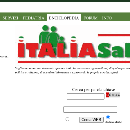
SERVIZI
PEDIATRIA
ENCICLOPEDIA
FORUM
INFO
menti...
Vogliamo creare uno strumento aperto a tutti che consenta a ognuno di noi, di qualunque estr
politica e religiosa, di accedervi liberamente esprimendo le proprie considerazioni.
Cerca per parola chiave
Web
italiasalute