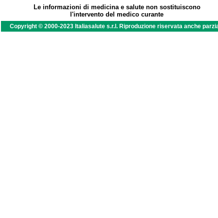
Le informazioni di medicina e salute non sostituiscono
l'intervento del medico curante
Copyright © 2000-2023 Italiasalute s.r.l. Riproduzione riservata anche parzi