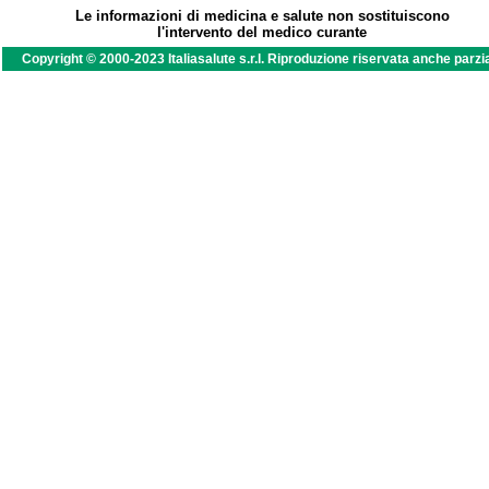
Le informazioni di medicina e salute non sostituiscono
l'intervento del medico curante
Copyright © 2000-2023 Italiasalute s.r.l. Riproduzione riservata anche parzi