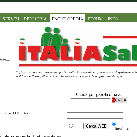
SERVIZI
PEDIATRIA
ENCICLOPEDIA
FORUM
INFO
menti...
Vogliamo creare uno strumento aperto a tutti che consenta a ognuno di noi, di qualunque estr
politica e religiosa, di accedervi liberamente esprimendo le proprie considerazioni.
Cerca per parola chiave
E
, visto n. 1410 volte)
Web
italiasalute
quale si infonde direttamente nel