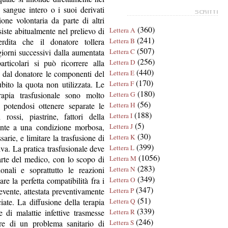
 sangue intero o i suoi derivati
one volontaria da parte di altri
(360)
ste abitualmente nel prelievo di
Lettera A
(241)
dita che il donatore tollera
Lettera B
(507)
iorni successivi dalla aumentata
Lettera C
(256)
articolari si può ricorrere alla
Lettera D
(440)
e dal donatore le componenti del
Lettera E
(170)
bito la quota non utilizzata. Le
Lettera F
(180)
rapia trasfusionale sono molto
Lettera G
(56)
 potendosi ottenere separate le
Lettera H
(188)
rossi, piastrine, fattori della
Lettera I
(5)
ronte a una condizione morbosa,
Lettera J
(30)
arie, e limitare la trasfusione di
Lettera K
(399)
va. La pratica trasfusionale deve
Lettera L
(1056)
arte del medico, con lo scopo di
Lettera M
(283)
ionali e soprattutto le reazioni
Lettera N
(349)
are la perfetta compatibilità fra i
Lettera O
(347)
evente, attestata preventivamente
Lettera P
(51)
iate. La diffusione della terapia
Lettera Q
(339)
 di malattie infettive trasmesse
Lettera R
(246)
re di un problema sanitario di
Lettera S