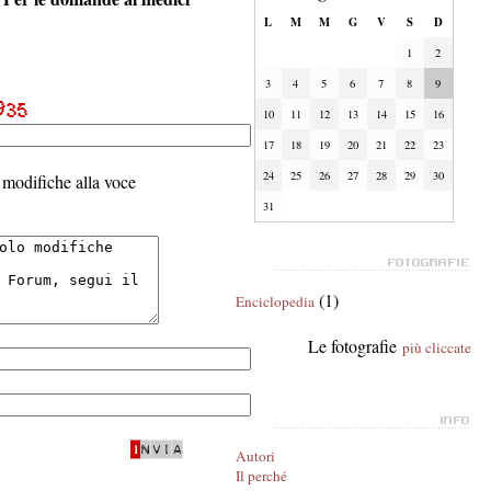
L
M
M
G
V
S
D
1
2
3
4
5
6
7
8
9
10
11
12
13
14
15
16
17
18
19
20
21
22
23
24
25
26
27
28
29
30
modifiche alla voce
31
(1)
Enciclopedia
Le fotografie
più cliccate
Autori
Il perché