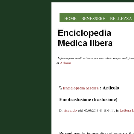
HOME
BENESSERE
BELLEZZA
Informazione medica libera per una salute senza condiziona
Admin
di
: Articolo
\\
Enciclopedia Medica
Emotrasfusione (trasfusione)
riccardo
Lettera 
Di
(del 07/03/2014 @ 18:04:14, in
Procedimento terapeutico attraverso il 