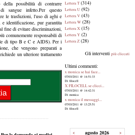
(314)
 della possibilità di contrarre
Lettera T
(92)
 di sangue infetto.Per questo
Lettera U
(43)
re le trasfuzioni, l'uso di aghi e
Lettera V
(28)
 e identificazione, pur garantita
Lettera W
(15)
l fine di evitare discriminazioni,
Lettera X
(2)
 più comunemente responsabili di
Lettera Y
(28)
rale di tipo B e C e AIDS). Per i
Lettera Z
azione, che vengono preparati a
Gli interventi
 richiede un ulteriore trattamento
più cliccati
Ultimi commenti:
x monica se hai face...
07/03/2011 @ 14:51:33
Di filocell
X FILOCELL se clicci...
07/03/2011 @ 14:42:31
Di monica
x monica il messaggi...
07/03/2011 @ 13:25:51
Di filocell
agosto 2026
<
>
o. Per le domande ai medici