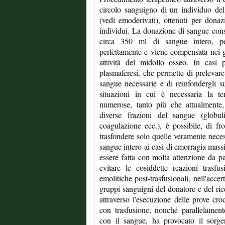
circolo sanguigno di un individuo del
(vedi emoderivati), ottenuti per donazi
individui. La donazione di sangue consi
circa 350 ml di sangue intero, per
perfettamente e viene compensata nei g
attività del midollo osseo. In casi p
plasmaferesi, che permette di prelevar
sangue necessarie e di reinfondergli su
situazioni in cui è necessaria la te
numerose, tanto più che attualmente,
diverse frazioni del sangue (globuli 
coagulazione ecc.), è possibile, di f
trasfondere solo quelle veramente necess
sangue intero ai casi di emorragia massi
essere fatta con molta attenzione da p
evitare le cosiddette reazioni trasfus
emolitiche post-trasfusionali, nell'accert
gruppi sanguigni del donatore e del ric
attraverso l'esecuzione delle prove croc
con trasfusione, nonché parallelamente
con il sangue, ha provocato il sorge