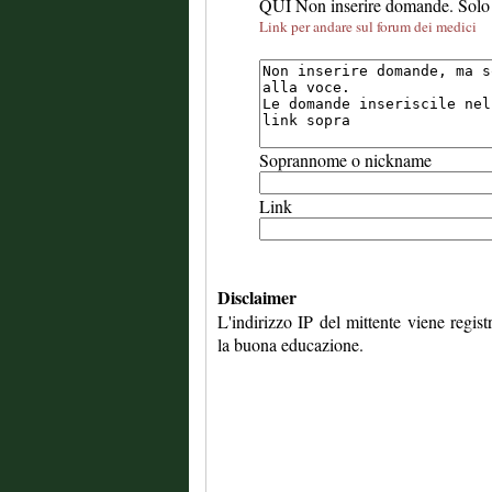
QUI Non inserire domande. Solo 
Link per andare sul forum dei medici
Soprannome o nickname
Link
Disclaimer
L'indirizzo IP del mittente viene regis
la buona educazione.