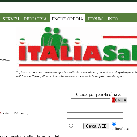
SERVIZI
PEDIATRIA
ENCICLOPEDIA
FORUM
INFO
menti...
Vogliamo creare uno strumento aperto a tutti che consenta a ognuno di noi, di qualunque estr
politica e religiosa, di accedervi liberamente esprimendo le proprie considerazioni.
Cerca per parola chiave
O
, visto n. 1574 volte)
Web
italiasalute
gico usato nella terapia della