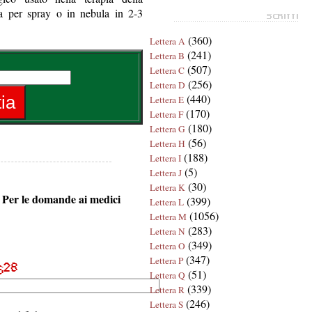
zza per spray o in nebula in 2-3
(360)
Lettera A
(241)
Lettera B
(507)
Lettera C
(256)
Lettera D
(440)
Lettera E
(170)
Lettera F
(180)
Lettera G
(56)
Lettera H
(188)
Lettera I
(5)
Lettera J
(30)
Lettera K
o. Per le domande ai medici
(399)
Lettera L
(1056)
Lettera M
(283)
Lettera N
(349)
Lettera O
(347)
Lettera P
(51)
Lettera Q
(339)
Lettera R
(246)
Lettera S