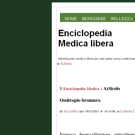
HOME
BENESSERE
BELLEZZA
Informazione medica libera per una salute senza condiziona
Admin
di
: Articolo
\\
Enciclopedia Medica
Ossitropio bromuro.
riccardo
Lettera 
Di
(del 19/11/2013 @ 14:14:08, in
Farmaco broncodilatatore anticoliner