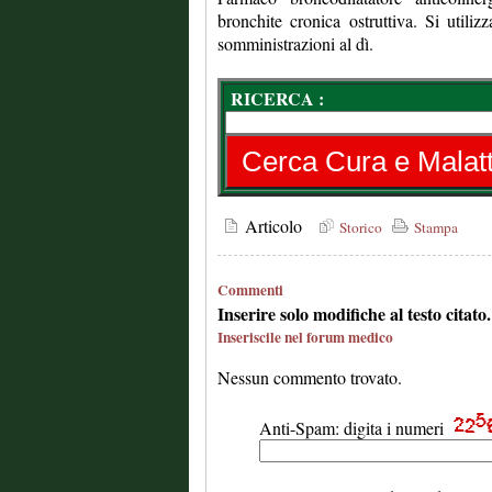
bronchite cronica ostruttiva. Si utili
somministrazioni al dì.
RICERCA :
Articolo
Storico
Stampa
Commenti
Inserire solo modifiche al testo citat
Inseriscile nel forum medico
Nessun commento trovato.
Anti-Spam: digita i numeri