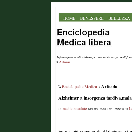
HOME
BENESSERE
BELLEZZA
Informazione medica libera per una salute senza condiziona
Admin
di
: Articolo
\\
Enciclopedia Medica
Alzheimer a insorgenza tardiva,malat
medicinasalute
L
Di
(del 06/12/2011 @ 18:09:48, in
Forma più comune di Alzheimer, si ma