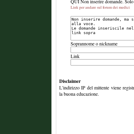
QUI Non inserire domande. Solo 
Link per andare sul forum dei medici
Soprannome o nickname
Link
Disclaimer
L'indirizzo IP del mittente viene regis
la buona educazione.