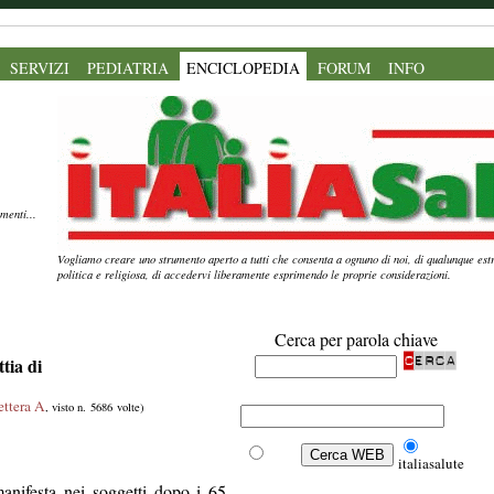
SERVIZI
PEDIATRIA
ENCICLOPEDIA
FORUM
INFO
menti...
Vogliamo creare uno strumento aperto a tutti che consenta a ognuno di noi, di qualunque estr
politica e religiosa, di accedervi liberamente esprimendo le proprie considerazioni.
Cerca per parola chiave
tia di
ettera A
, visto n. 5686 volte)
Web
italiasalute
nifesta nei soggetti dopo i 65