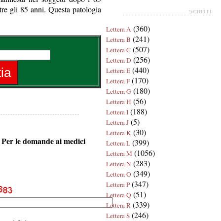
re gli 85 anni. Questa patologia
(360)
Lettera A
(241)
Lettera B
(507)
Lettera C
(256)
Lettera D
(440)
Lettera E
(170)
Lettera F
(180)
Lettera G
(56)
Lettera H
(188)
Lettera I
(5)
Lettera J
(30)
Lettera K
o. Per le domande ai medici
(399)
Lettera L
(1056)
Lettera M
(283)
Lettera N
(349)
Lettera O
(347)
Lettera P
(51)
Lettera Q
(339)
Lettera R
(246)
Lettera S