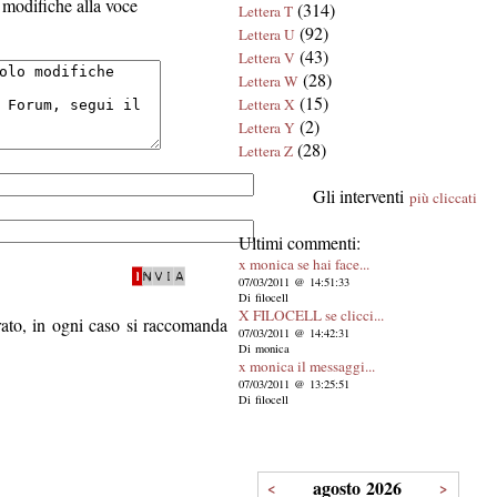
modifiche alla voce
(314)
Lettera T
(92)
Lettera U
(43)
Lettera V
(28)
Lettera W
(15)
Lettera X
(2)
Lettera Y
(28)
Lettera Z
Gli interventi
più cliccati
Ultimi commenti:
x monica se hai face...
07/03/2011 @ 14:51:33
Di filocell
X FILOCELL se clicci...
trato, in ogni caso si raccomanda
07/03/2011 @ 14:42:31
Di monica
x monica il messaggi...
07/03/2011 @ 13:25:51
Di filocell
agosto 2026
<
>