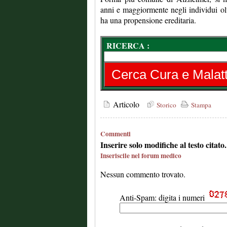
anni e maggiormente negli individui olt
ha una propensione ereditaria.
RICERCA :
Articolo
Storico
Stampa
Commenti
Inserire solo modifiche al testo citat
Inseriscile nel forum medico
Nessun commento trovato.
Anti-Spam: digita i numeri