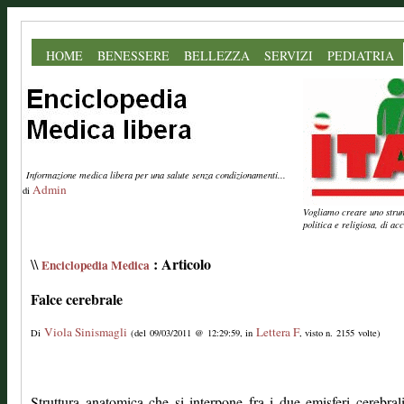
HOME
BENESSERE
BELLEZZA
SERVIZI
PEDIATRIA
Informazione medica libera per una salute senza condizionamenti...
Admin
di
Vogliamo creare uno strume
politica e religiosa, di a
: Articolo
\\
Enciclopedia Medica
Falce cerebrale
Viola Sinismagli
Lettera F
Di
(del 09/03/2011 @ 12:29:59, in
, visto n. 2155 volte)
Struttura anatomica che si interpone fra i due emisferi cerebral