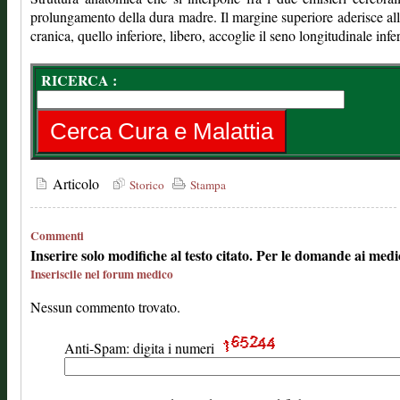
prolungamento della dura madre. Il margine superiore aderisce all
cranica, quello inferiore, libero, accoglie il seno longitudinale infer
RICERCA :
Articolo
Storico
Stampa
Commenti
Inserire solo modifiche al testo citato. Per le domande ai medi
Inseriscile nel forum medico
Nessun commento trovato.
Anti-Spam: digita i numeri