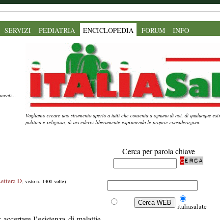
SERVIZI
PEDIATRIA
ENCICLOPEDIA
FORUM
INFO
menti...
Vogliamo creare uno strumento aperto a tutti che consenta a ognuno di noi, di qualunque estr
politica e religiosa, di accedervi liberamente esprimendo le proprie considerazioni.
Cerca per parola chiave
ettera D
, visto n. 1400 volte)
Web
italiasalute
accertare l’esistenza di malattie