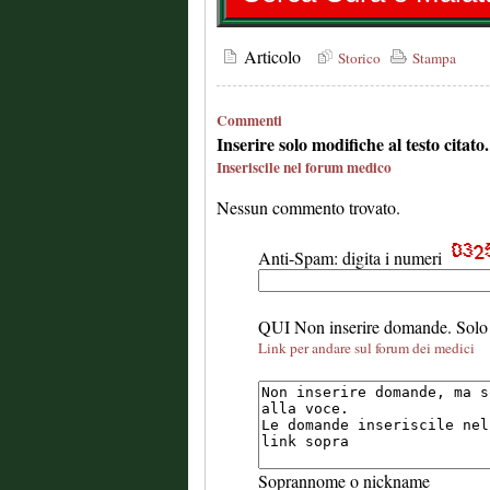
Articolo
Storico
Stampa
Commenti
Inserire solo modifiche al testo citat
Inseriscile nel forum medico
Nessun commento trovato.
Anti-Spam: digita i numeri
QUI Non inserire domande. Solo 
Link per andare sul forum dei medici
Soprannome o nickname