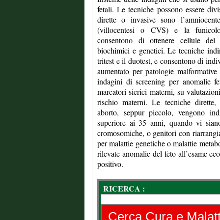
fetali. Le tecniche possono essere divis
dirette o invasive sono l’amniocentes
(villocentesi o CVS) e la funicolo
consentono di ottenere cellule del 
biochimici e genetici. Le tecniche indi
tritest e il duotest, e consentono di ind
aumentato per patologie malformative
indagini di screening per anomalie fe
marcatori sierici materni, su valutazioni
rischio materni. Le tecniche dirette
aborto, seppur piccolo, vengono ind
superiore ai 35 anni, quando vi sian
cromosomiche, o genitori con riarrangi
per malattie genetiche o malattie meta
rilevate anomalie del feto all’esame ecog
positivo.
RICERCA :