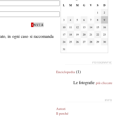
L
M
M
G
V
S
D
1
2
3
4
5
6
7
8
9
10
11
12
13
14
15
16
17
18
19
20
21
22
23
trato, in ogni caso si raccomanda
24
25
26
27
28
29
30
31
(1)
Enciclopedia
Le fotografie
più cliccate
Autori
Il perché