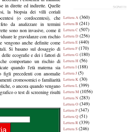
e in dirette ed indirette. Quelle
i, la biopsia dei villi coriali
(360)
centesi (o cordocentesi), che
Lettera A
(241)
feto da analizzare in termini
Lettera B
(507)
rette sono non invasive, come il
Lettera C
(256)
ividuare le gravidanze con rischio
Lettera D
(440)
 e vengono anche definite come
Lettera E
(170)
tali. Si basano sul dosaggio di
Lettera F
(180)
 delle ecografie e dei i fattori di
Lettera G
(56)
, che comportano un rischio di
Lettera H
(188)
icate quando l'età materna sia
Lettera I
(5)
o figli precedenti con anomalie
Lettera J
(30)
amenti cromosomici o familiarità
Lettera K
(399)
boliche, o ancora quando vengano
Lettera L
(1056)
rafico o test di screening risulti
Lettera M
(283)
Lettera N
(349)
Lettera O
(347)
Lettera P
(51)
Lettera Q
(339)
Lettera R
(246)
Lettera S