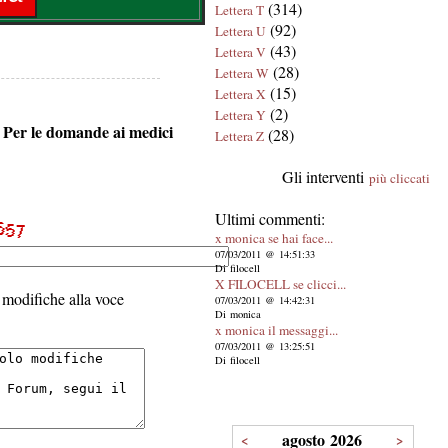
(314)
Lettera T
(92)
Lettera U
(43)
Lettera V
(28)
Lettera W
(15)
Lettera X
(2)
Lettera Y
o. Per le domande ai medici
(28)
Lettera Z
Gli interventi
più cliccati
Ultimi commenti:
x monica se hai face...
07/03/2011 @ 14:51:33
Di filocell
X FILOCELL se clicci...
modifiche alla voce
07/03/2011 @ 14:42:31
Di monica
x monica il messaggi...
07/03/2011 @ 13:25:51
Di filocell
agosto 2026
<
>