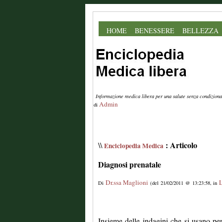
HOME
BENESSERE
BELLEZZA
Informazione medica libera per una salute senza condiziona
Admin
di
: Articolo
\\
Enciclopedia Medica
Diagnosi prenatale
Dr.ssa Maglioni
L
Di
(del 21/02/2011 @ 13:23:58, in
Insieme delle indagini che si usano per 