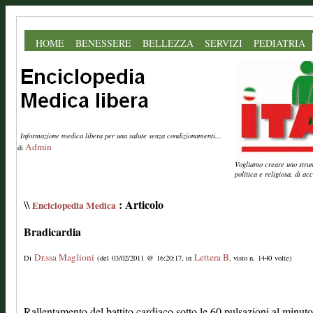
HOME
BENESSERE
BELLEZZA
SERVIZI
PEDIATRIA
Informazione medica libera per una salute senza condizionamenti...
Admin
di
Vogliamo creare uno strume
politica e religiosa, di a
: Articolo
\\
Enciclopedia Medica
Bradicardia
Dr.ssa Maglioni
Lettera B
Di
(del 03/02/2011 @ 16:20:17, in
, visto n. 1440 volte)
Rallentamento del battito cardiaco sotto le 60 pulsazioni al minuto