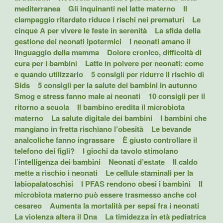
mediterranea
Gli inquinanti nel latte materno
Il
clampaggio ritardato riduce i rischi nei prematuri
Le
cinque A per vivere le feste in serenità
La sfida della
gestione dei neonati ipotermici
I neonati amano il
linguaggio della mamma
Dolore cronico, difficoltà di
cura per i bambini
Latte in polvere per neonati: come
e quando utilizzarlo
5 consigli per ridurre il rischio di
Sids
5 consigli per la salute dei bambini in autunno
Smog e stress fanno male ai neonati
10 consigli per il
ritorno a scuola
Il bambino eredita il microbiota
materno
La salute digitale dei bambini
I bambini che
mangiano in fretta rischiano l’obesità
Le bevande
analcoliche fanno ingrassare
È giusto controllare il
telefono dei figli?
I giochi da tavolo stimolano
l’intelligenza dei bambini
Neonati d’estate
Il caldo
mette a rischio i neonati
Le cellule staminali per la
labiopalatoschisi
I PFAS rendono obesi i bambini
Il
microbiota materno può essere trasmesso anche col
cesareo
Aumenta la mortalità per sepsi fra i neonati
La violenza altera il Dna
La timidezza in età pediatrica