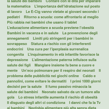
la salute dei bambini
Contare con le dita per imparare
la matematica
L’importanza dell’idratazione sul posto
di lavoro
Le E-Cig vanno vietate ai giovani secondo i
pediatri
Ritorno a scuola: come affrontarlo al meglio
Più rabbia nei bambini che usano il tablet
L’educazione alimentare a scuola previene l’obesità
Bambini in vacanza e in salute
La prevenzione degli
annegamenti
Limiti più stringenti per i bambini in
sovrappeso
Statura a rischio con gli interferenti
endocrini
Una cura per l’iperplasia surrenalica
congenita
L’inquinamento in età infantile favorisce la
depressione
L’alimentazione paterna influisce sulla
salute dei figli
Mangiare insieme fa bene a cuore e
mente
Un’eco polmonare per il respiro dei neonati
Il
problema delle pubblicità nei giochi online
Caldo e
pannolini, come evitare le dermatiti
I primi 1000 giorni
decisivi per la salute
Il fumo passivo minaccia la
salute dei bambini
Neonato salvato da un tumore alla
gola
Lo stress infantile aumenta il rischio di obesità
Il disgusto degli altri ci condiziona
I danni che fa la Tv
ai bambini
Neofobia alimentare più alta senza dieta