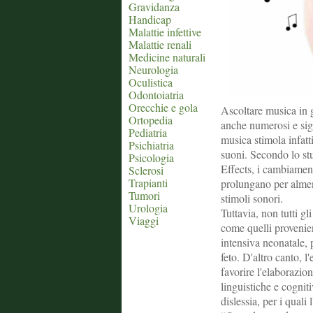
Gravidanza
Handicap
Malattie infettive
Malattie renali
Medicine naturali
Neurologia
Oculistica
Odontoiatria
Orecchie e gola
Ascoltare musica in 
Ortopedia
anche numerosi e sign
Pediatria
musica stimola infatti
Psichiatria
suoni. Secondo lo s
Psicologia
Effects, i cambiamenti
Sclerosi
Trapianti
prolungano per almeno
Tumori
stimoli sonori.
Urologia
Tuttavia, non tutti gl
Viaggi
come quelli provenien
intensiva neonatale, 
feto. D'altro canto, l
favorire l'elaborazio
linguistiche e cognit
dislessia, per i qual