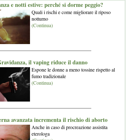
nza e notti estive: perché si dorme peggio?
Quali i rischi e come migliorare il riposo
notturno
(Continua)
_____________________________________
ravidanza, il vaping riduce il danno
Espone le donne a meno tossine rispetto al
fumo tradizionale
(Continua)
_____________________________________
erna avanzata incrementa il rischio di aborto
Anche in caso di procreazione assistita
eterologa