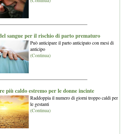
(Continua)
_____________________________________
del sangue per il rischio di parto prematuro
Può anticipare il parto anticipato con mesi di
anticipo
(Continua)
_____________________________________
e più caldo estremo per le donne incinte
Raddoppia il numero di giorni troppo caldi per
le gestanti
(Continua)
_____________________________________