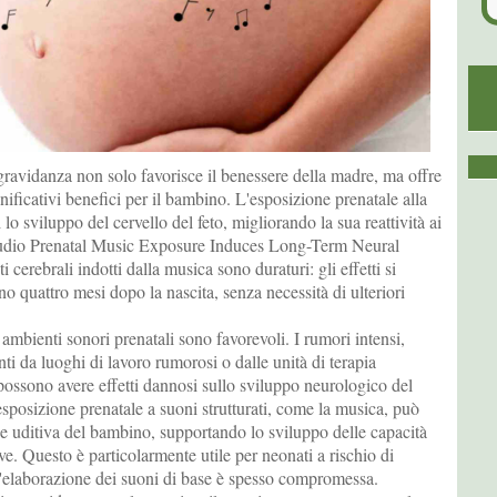
gravidanza non solo favorisce il benessere della madre, ma offre
ificativi benefici per il bambino. L'esposizione prenatale alla
 lo sviluppo del cervello del feto, migliorando la sua reattività ai
tudio Prenatal Music Exposure Induces Long-Term Neural
 cerebrali indotti dalla musica sono duraturi: gli effetti si
 quattro mesi dopo la nascita, senza necessità di ulteriori
i ambienti sonori prenatali sono favorevoli. I rumori intensi,
ti da luoghi di lavoro rumorosi o dalle unità di terapia
possono avere effetti dannosi sullo sviluppo neurologico del
'esposizione prenatale a suoni strutturati, come la musica, può
ne uditiva del bambino, supportando lo sviluppo delle capacità
ive. Questo è particolarmente utile per neonati a rischio di
i l'elaborazione dei suoni di base è spesso compromessa.