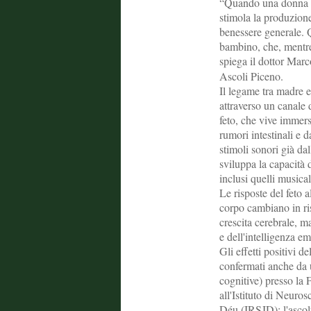
“Quando una donna in
stimola la produzione 
benessere generale. Qu
bambino, che, mentre
spiega il dottor Mar
Ascoli Piceno.
Il legame tra madre e
attraverso un canale d
feto, che vive immers
rumori intestinali e d
stimoli sonori già dal
sviluppa la capacità 
inclusi quelli musical
Le risposte del feto a
corpo cambiano in ris
crescita cerebrale, m
e dell'intelligenza em
Gli effetti positivi d
confermati anche da u
cognitive) presso la 
all'Istituto di Neuro
Déu (IRSJD): l'ascolt