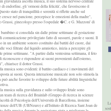
 gravidanza ascolta musica, il suo sistema nervoso centrale
di endorfine, gli 'ormoni della felicità', che favoriscono il
esto stato di tranquillità e serenità si riflette anche sul
 cresce nel pancione, percepisce le emozioni della madre",
co Grassi, ginecologo presso l'ospedale �C. e G. Mazzoni' di
 bambino si consolida sin dalle prime settimane di gestazione
i comunicazione privilegiato fatto di sussurri, parole e suoni. Il
o in un ambiente sonoro costituito dai battiti del cuore, dai
alle voci filtrate dal liquido amniotico, inizia a percepire gli
le prime settimane. "A partire dalla ventesima settimana, il feto
di riconoscere e rispondere ai suoni provenienti dall'esterno,
i", chiarisce il dottor Grassi.
lla musica sono evidenti: il battito cardiaco e i movimenti del
posta ai suoni. Questa interazione musicale non solo stimola la
a può anche favorire lo sviluppo delle future abilità linguistiche
otiva.
ella musica sulla gravidanza e sullo sviluppo fetale sono
n team di ricerca del Brainlab (Gruppo di ricerca in scienze
Facoltà di Psicologia dell'Università di Barcellona, insieme
Le
scienze dell'UB (UBNeuro) e all'Istituto di Ricerca Sant Joan de
sos
o della musica durante la gestazione aiuta a migliorare la