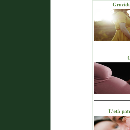
Gravida
_______________
G
_______________
L'età pat