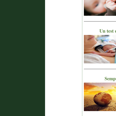
_______________
Un test 
_______________
Sempr
_______________