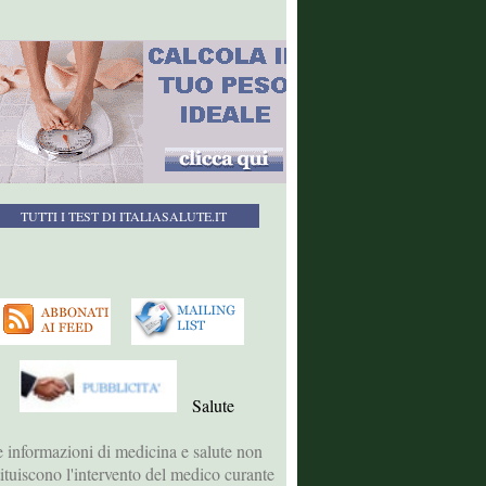
TUTTI I TEST DI ITALIASALUTE.IT
Salute
 informazioni di medicina e salute non
tituiscono l'intervento del medico curante