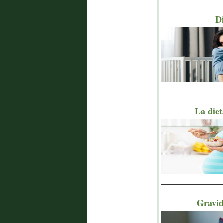
Di
_______________
La diet
_______________
Gravid