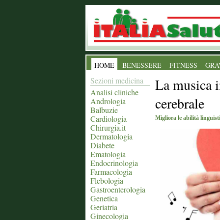
HOME
BENESSERE
FITNESS
GRA
Sezioni medicina
La musica i
Analisi cliniche
cerebrale
Andrologia
Balbuzie
Cardiologia
Migliora le abilità linguist
Chirurgia.it
Dermatologia
Diabete
Ematologia
Endocrinologia
Farmacologia
Flebologia
Gastroenterologia
Genetica
Geriatria
Ginecologia