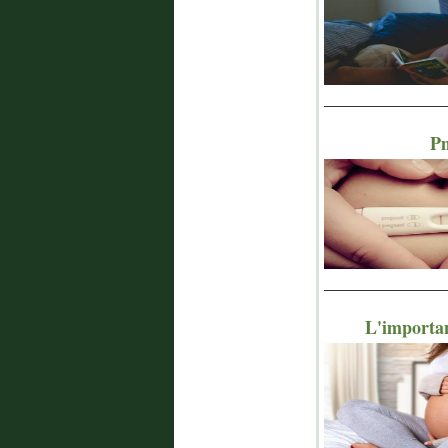
_______________
Pm
_______________
L'importan