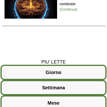
cerebrale
(Continua)
________________________________________________
PIU' LETTE