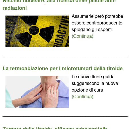
Rischio nucleare, alla ricerca delle pillole anti-
radiazioni
Assumerle però potrebbe
essere controproducente,
spiegano gli esperti
(Continua)
________________________________________________
La termoablazione per i microtumori della tiroide
Le nuove linee guida
suggeriscono la nuova
opzione di cura
(Continua)
________________________________________________
Tumore della tiroide, efficace cabozantinib