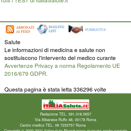
Salute
Le informazioni di medicina e salute non
sostituiscono l'intervento del medico curante
Avvertenze Privacy a norma Regolamento UE
2016/679 GDPR.
Questa pagina è stata letta 336296 volte
Redazione TEL. 391.318.5657
Via Albanese Ruffo 48, 00178 Roma
Centro medico TEL. 06 7233757 Roma
Mail redazione
Copyright © 2000-2021 Italiasalute Riproduzione riservata anche parziale