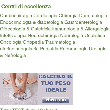
Centri di eccellenza
Cardiochirurgia
Cardiologia
Chirurgia
Dermatologia
Endocrinologia & diabetologia
Gastroenterologia
Ginecologia & Ostetricia
Immunologia & Allergologia
Infettivologia
Neurochirurgia
Neurologia
Oculistica
Oncologia
Ortopedia Traumatologia
otorinolaringoiatria
Pediatria
Pneumologia
Urologia
& Nefrologia
Tutti i TEST di ItaliaSalute.it