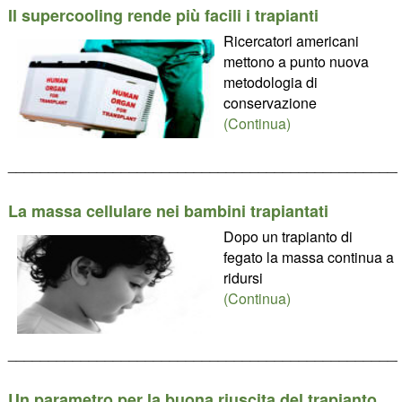
Il supercooling rende più facili i trapianti
Ricercatori americani
mettono a punto nuova
metodologia di
conservazione
(Continua)
________________________________________________
La massa cellulare nei bambini trapiantati
Dopo un trapianto di
fegato la massa continua a
ridursi
(Continua)
________________________________________________
Un parametro per la buona riuscita del trapianto