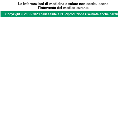
Le informazioni di medicina e salute non sostituiscono
l'intervento del medico curante
Copyright © 2000-2023 Italiasalute s.r.l. Riproduzione riservata anche parzi