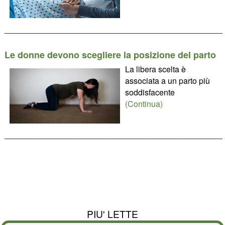
________________________________________________
Le donne devono scegliere la posizione del parto
La libera scelta è
associata a un parto più
soddisfacente
(Continua)
________________________________________________
PIU' LETTE