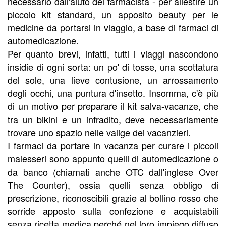
necessario dall'aiuto del farmacista - per allestire un
piccolo kit standard, un apposito beauty per le
medicine da portarsi in viaggio, a base di farmaci di
automedicazione.
Per quanto brevi, infatti, tutti i viaggi nascondono
insidie di ogni sorta: un po' di tosse, una scottatura
del sole, una lieve contusione, un arrossamento
degli occhi, una puntura d'insetto. Insomma, c'è più
di un motivo per preparare il kit salva-vacanze, che
tra un bikini e un infradito, deve necessariamente
trovare uno spazio nelle valige dei vacanzieri.
I farmaci da portare in vacanza per curare i piccoli
malesseri sono appunto quelli di automedicazione o
da banco (chiamati anche OTC dall'inglese Over
The Counter), ossia quelli senza obbligo di
prescrizione, riconoscibili grazie al bollino rosso che
sorride apposto sulla confezione e acquistabili
senza ricetta medica perché nel loro impiego diffuso