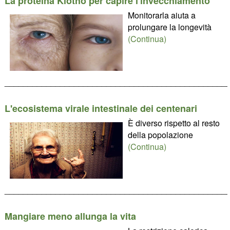
La proteina Klotho per capire l'invecchiamento
Monitorarla aiuta a
prolungare la longevità
(Continua)
________________________________________________
L'ecosistema virale intestinale dei centenari
È diverso rispetto al resto
della popolazione
(Continua)
________________________________________________
Mangiare meno allunga la vita