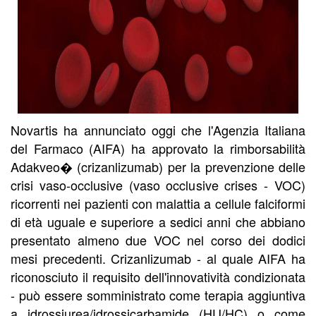
Novartis ha annunciato oggi che l'Agenzia Italiana
del Farmaco (AIFA) ha approvato la rimborsabilità
Adakveo� (crizanlizumab) per la prevenzione delle
crisi vaso-occlusive (vaso occlusive crises - VOC)
ricorrenti nei pazienti con malattia a cellule falciformi
di età uguale e superiore a sedici anni che abbiano
presentato almeno due VOC nel corso dei dodici
mesi precedenti. Crizanlizumab - al quale AIFA ha
riconosciuto il requisito dell'innovatività condizionata
- può essere somministrato come terapia aggiuntiva
a idrossiurea/idrossicarbamide (HU/HC) o come