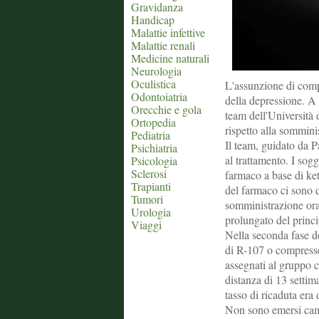
Gravidanza
Handicap
Malattie infettive
Malattie renali
Medicine naturali
Neurologia
Oculistica
L'assunzione di compr
Odontoiatria
della depressione. A
Orecchie e gola
team dell'Università 
Ortopedia
rispetto alla sommini
Pediatria
Il team, guidato da P
Psichiatria
al trattamento. I so
Psicologia
Sclerosi
farmaco a base di keta
Trapianti
del farmaco ci sono d
Tumori
somministrazione oral
Urologia
prolungato del princi
Viaggi
Nella seconda fase de
di R-107 o compresse 
assegnati al gruppo c
distanza di 13 settim
tasso di ricaduta era 
Non sono emersi cambi