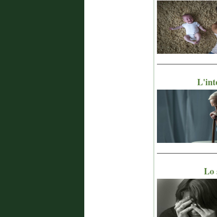
_______________
L'int
_______________
Lo 