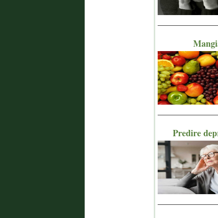
_______________
Mangia
_______________
Predire depr
_______________