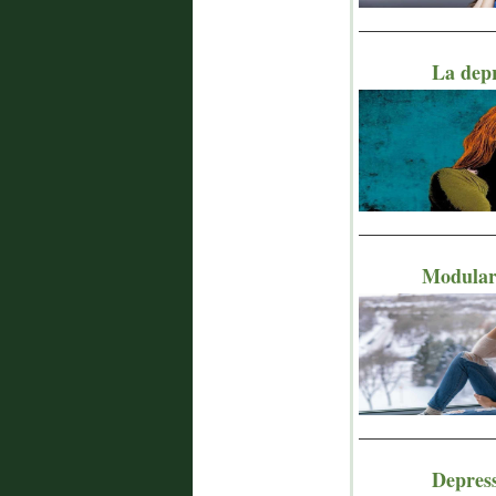
_______________
La depr
_______________
Modulare
_______________
Depress