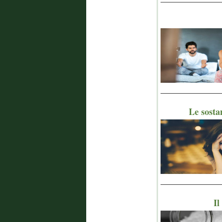
_______________
Le sosta
_______________
Il