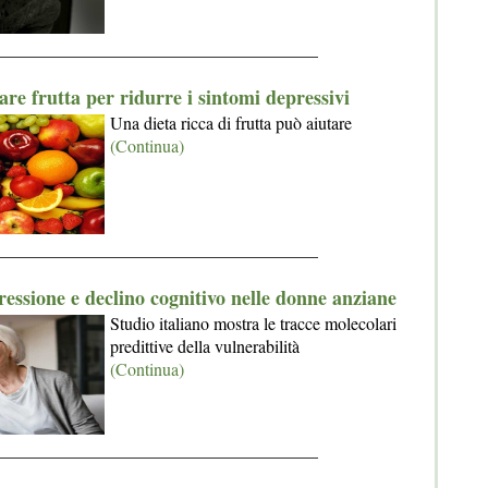
_____________________________________
re frutta per ridurre i sintomi depressivi
Una dieta ricca di frutta può aiutare
(Continua)
_____________________________________
essione e declino cognitivo nelle donne anziane
Studio italiano mostra le tracce molecolari
predittive della vulnerabilità
(Continua)
_____________________________________