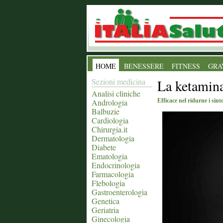
HOME
BENESSERE
FITNESS
GRA
Sezioni medicina
La ketamina
Analisi cliniche
Andrologia
Efficace nel ridurne i sin
Balbuzie
Cardiologia
Chirurgia.it
Dermatologia
Diabete
Ematologia
Endocrinologia
Farmacologia
Flebologia
Gastroenterologia
Genetica
Geriatria
Ginecologia