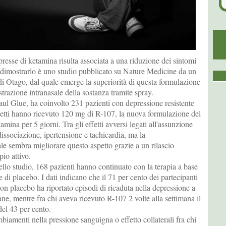
esse di ketamina risulta associata a una riduzione dei sintomi
 dimostrarlo è uno studio pubblicato su Nature Medicine da un
di Otago, dal quale emerge la superiorità di questa formulazione
strazione intranasale della sostanza tramite spray.
aul Glue, ha coinvolto 231 pazienti con depressione resistente
ggetti hanno ricevuto 120 mg di R-107, la nuova formulazione del
mina per 5 giorni. Tra gli effetti avversi legati all'assunzione
issociazione, ipertensione e tachicardia, ma la
e sembra migliorare questo aspetto grazie a un rilascio
pio attivo.
llo studio, 168 pazienti hanno continuato con la terapia a base
di placebo. I dati indicano che il 71 per cento dei partecipanti
on placebo ha riportato episodi di ricaduta nella depressione a
ane, mentre fra chi aveva ricevuto R-107 2 volte alla settimana il
del 43 per cento.
amenti nella pressione sanguigna o effetto collaterali fra chi