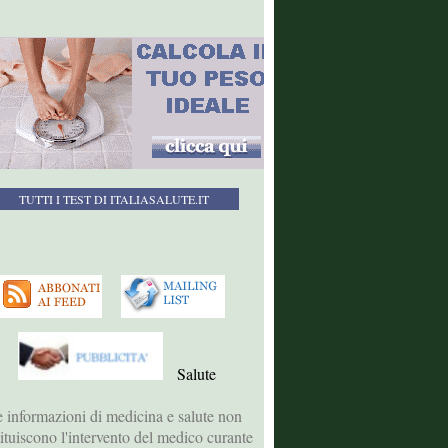
TUTTI I TEST DI ITALIASALUTE.IT
Salute
 informazioni di medicina e salute non
tituiscono l'intervento del medico curante