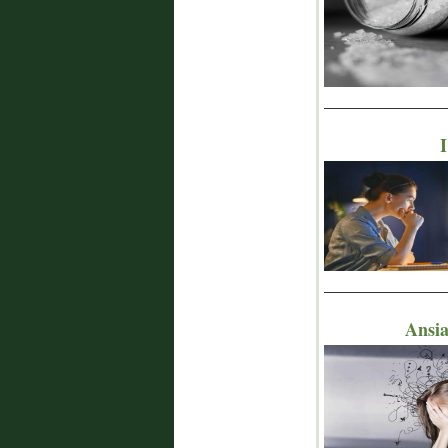
_______________
I
_______________
Ansia