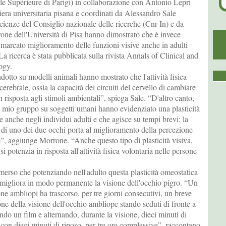
e Supérieure di Parigi) in collaborazione con Antonio Lepri
era universitaria pisana e coordinati da Alessandro Sale
oscienze del Consiglio nazionale delle ricerche (Cnr-In) e da
ne dell'Università di Pisa hanno dimostrato che è invece
 marcato miglioramento delle funzioni visive anche in adulti
La ricerca è stata pubblicata sulla rivista Annals of Clinical and
ogy.
dotto su modelli animali hanno mostrato che l'attività fisica
 cerebrale, ossia la capacità dei circuiti del cervello di cambiare
n risposta agli stimoli ambientali”, spiega Sale. “D'altro canto,
dal mio gruppo su soggetti umani hanno evidenziato una plasticità
e anche negli individui adulti e che agisce su tempi brevi: la
di uno dei due occhi porta al miglioramento della percezione
o”, aggiunge Morrone. “Anche questo tipo di plasticità visiva,
si potenzia in risposta all'attività fisica volontaria nelle persone
merso che potenziando nell'adulto questa plasticità omeostatica
 si migliora in modo permanente la visione dell'occhio pigro. “Un
ne ambliopi ha trascorso, per tre giorni consecutivi, un breve
ne della visione dell'occhio ambliope stando seduti di fronte a
ndo un film e alternando, durante la visione, dieci minuti di
e con dieci minuti di riposo, per tre ore complessive”, raccontano