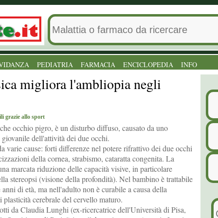
VIDANZA
PEDIATRIA
FARMACIA
ENCICLOPEDIA
INFO
isica migliora l'ambliopia negli
i grazie allo sport
che occhio pigro, è un disturbo diffuso, causato da uno
giovanile dell'attività dei due occhi.
da varie cause: forti differenze nel potere rifrattivo dei due occhi
izzazioni della cornea, strabismo, cataratta congenita. La
na marcata riduzione delle capacità visive, in particolare
ella stereopsi (visione della profondità). Nel bambino è trattabile
 anni di età, ma nell'adulto non è curabile a causa della
di plasticità cerebrale del cervello maturo.
tti da Claudia Lunghi (ex-ricercatrice dell'Università di Pisa,