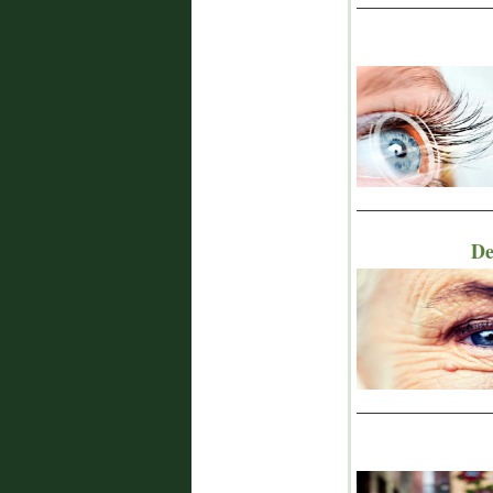
_______________
De
_______________