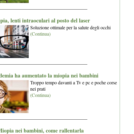
_____________________________________
ia, lenti intraoculari al posto del laser
Soluzione ottimale per la salute degli occhi
(Continua)
_____________________________________
demia ha aumentato la miopia nei bambini
Troppo tempo davanti a Tv e pc e poche corse
nei prati
(Continua)
_____________________________________
iopia nei bambini, come rallentarla