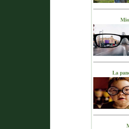
_______________
Miop
_______________
La pan
_______________
M