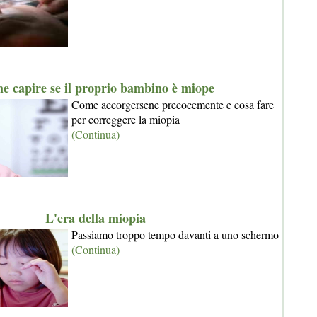
_____________________________________
e capire se il proprio bambino è miope
Come accorgersene precocemente e cosa fare
per correggere la miopia
(Continua)
_____________________________________
L'era della miopia
Passiamo troppo tempo davanti a uno schermo
(Continua)
_____________________________________