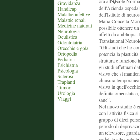
ora all'�cole Normal
Gravidanza
dell'Azienda ospedali
Handicap
Malattie infettive
dell'Istituto di neur
Malattie renali
Maria Concetta Morro
Medicine naturali
possibile ottenere un
Neurologia
affetti da ambliopia. 
Oculistica
Translational Neurol
Odontoiatria
“Gli studi che ho con
Orecchie e gola
Ortopedia
potenzia la plasticità
Pediatria
struttura e funzione i
Psichiatria
gli studi effettuati 
Psicologia
visiva che si mantien
Sclerosi
chiusura temporanea 
Trapianti
visiva in quell'occhi
Tumori
Urologia
definita omeostatica, 
Viaggi
sane”.
Nel nuovo studio è e
con l'attività fisica
gruppo di dieci perso
periodo di deprivazio
un televisore, guarda
pedalata alla cyclett