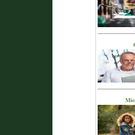
_______________
_______________
Miop