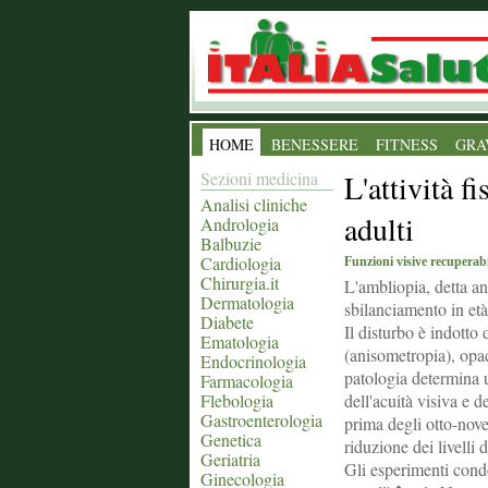
HOME
BENESSERE
FITNESS
GRA
Sezioni medicina
L'attività f
Analisi cliniche
adulti
Andrologia
Balbuzie
Cardiologia
Funzioni visive recuperabil
Chirurgia.it
L'ambliopia, detta an
Dermatologia
sbilanciamento in età 
Diabete
Il disturbo è indotto 
Ematologia
(anisometropia), opac
Endocrinologia
patologia determina u
Farmacologia
Flebologia
dell'acuità visiva e d
Gastroenterologia
prima degli otto-nove
Genetica
riduzione dei livelli 
Geriatria
Gli esperimenti condo
Ginecologia