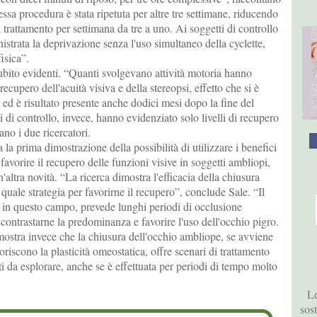
essa procedura è stata ripetuta per altre tre settimane, riducendo
i trattamento per settimana da tre a uno. Ai soggetti di controllo
istrata la deprivazione senza l'uso simultaneo della cyclette,
fisica”.
i subito evidenti. “Quanti svolgevano attività motoria hanno
cupero dell'acuità visiva e della stereopsi, effetto che si è
ed è risultato presente anche dodici mesi dopo la fine del
i di controllo, invece, hanno evidenziato solo livelli di recupero
ano i due ricercatori.
 la prima dimostrazione della possibilità di utilizzare i benefici
er favorire il recupero delle funzioni visive in soggetti ambliopi,
altra novità. “La ricerca dimostra l'efficacia della chiusura
quale strategia per favorirne il recupero”, conclude Sale. “Il
 in questo campo, prevede lunghi periodi di occlusione
 contrastarne la predominanza e favorire l'uso dell'occhio pigro.
mostra invece che la chiusura dell'occhio ambliope, se avviene
oriscono la plasticità omeostatica, offre scenari di trattamento
tti da esplorare, anche se è effettuata per periodi di tempo molto
Le
sos