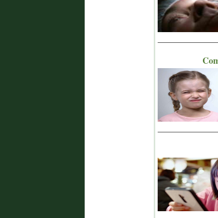
_______________
Com
_______________
_______________