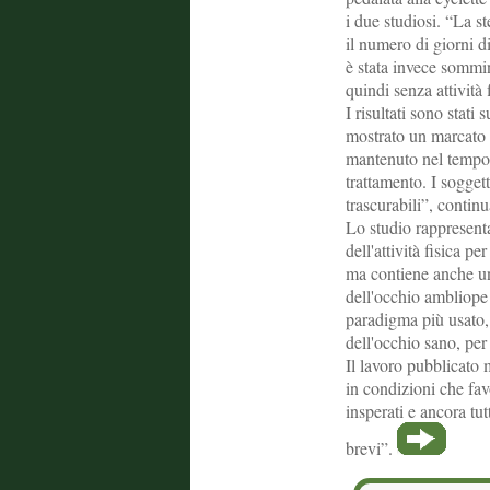
i due studiosi. “La st
il numero di giorni d
è stata invece sommin
quindi senza attività 
I risultati sono stat
mostrato un marcato re
mantenuto nel tempo 
trattamento. I soggett
trascurabili”, continu
Lo studio rappresenta
dell'attività fisica p
ma contiene anche un'
dell'occhio ambliope 
paradigma più usato,
dell'occhio sano, per
Il lavoro pubblicato 
in condizioni che fav
insperati e ancora tu
brevi”.