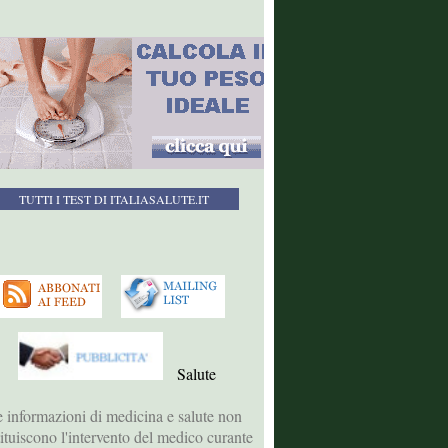
TUTTI I TEST DI ITALIASALUTE.IT
Salute
 informazioni di medicina e salute non
tituiscono l'intervento del medico curante