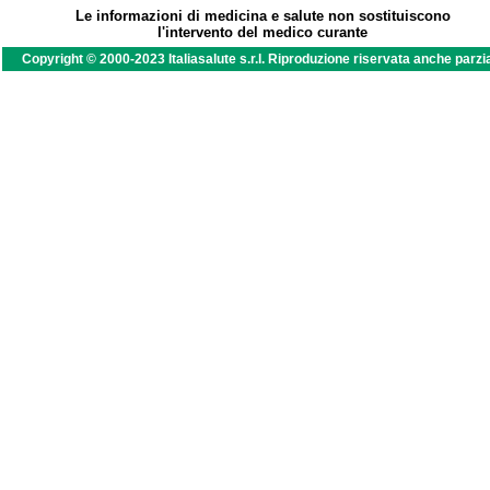
Le informazioni di medicina e salute non sostituiscono
l'intervento del medico curante
Copyright © 2000-2023 Italiasalute s.r.l. Riproduzione riservata anche parzi