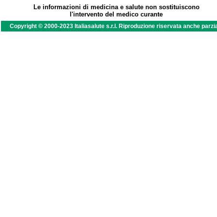
Le informazioni di medicina e salute non sostituiscono
l'intervento del medico curante
Copyright © 2000-2023 Italiasalute s.r.l. Riproduzione riservata anche parzi