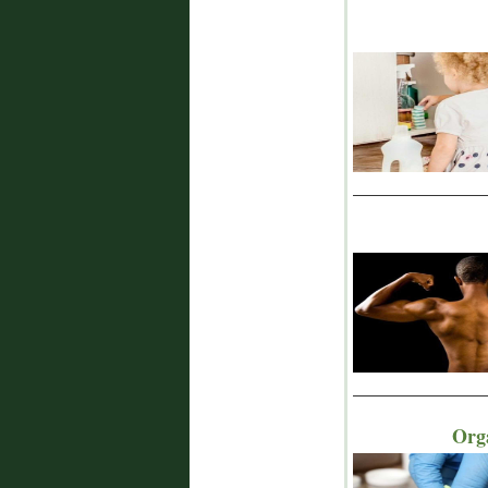
_______________
_______________
Orga