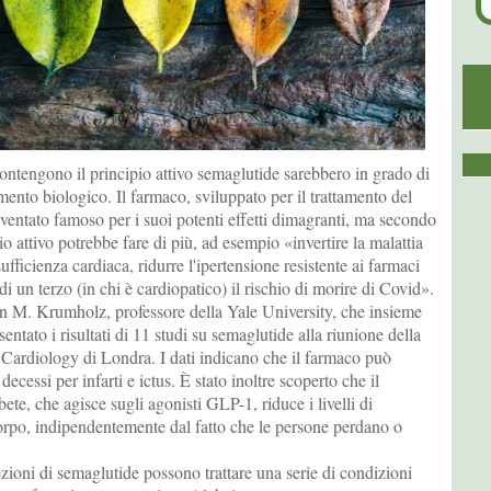
ontengono il principio attivo semaglutide sarebbero in grado di
amento biologico. Il farmaco, sviluppato per il trattamento del
diventato famoso per i suoi potenti effetti dimagranti, ma secondo
ipio attivo potrebbe fare di più, ad esempio «invertire la malattia
sufficienza cardiaca, ridurre l'ipertensione resistente ai farmaci
 di un terzo (in chi è cardiopatico) il rischio di morire di Covid».
an M. Krumholz, professore della Yale University, che insieme
esentato i risultati di 11 studi su semaglutide alla riunione della
Cardiology di Londra. I dati indicano che il farmaco può
 decessi per infarti e ictus. È stato inoltre scoperto che il
ete, che agisce sugli agonisti GLP-1, riduce i livelli di
rpo, indipendentemente dal fatto che le persone perdano o
ezioni di semaglutide possono trattare una serie di condizioni