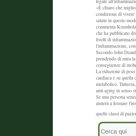
legate all'infiammazi
«È chiaro che miglior
condizione di vivere
salute in questo modo
commenta Krumholz, 
che ha pubblicato di
livelli di infiammaz
l'infiammazione, co
Secondo John Deanfie
prendendo di mira la 
conseguenze di moltep
La riduzione di peso 
cardiaca e su quella 
metabolico. Tuttavia,
anti-aging in senso st
Se una persona senza
aiuterà a fermare l'i
quelle classi di pazi