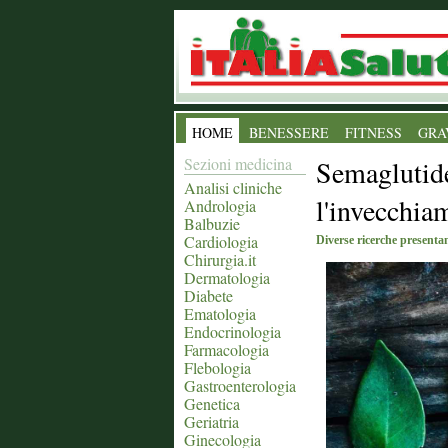
HOME
BENESSERE
FITNESS
GRA
Sezioni medicina
Semaglutide
Analisi cliniche
l'invecchia
Andrologia
Balbuzie
Cardiologia
Diverse ricerche presentan
Chirurgia.it
Dermatologia
Diabete
Ematologia
Endocrinologia
Farmacologia
Flebologia
Gastroenterologia
Genetica
Geriatria
Ginecologia