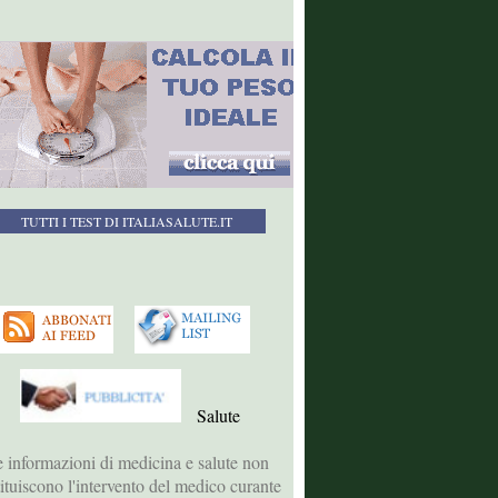
TUTTI I TEST DI ITALIASALUTE.IT
Salute
 informazioni di medicina e salute non
tituiscono l'intervento del medico curante