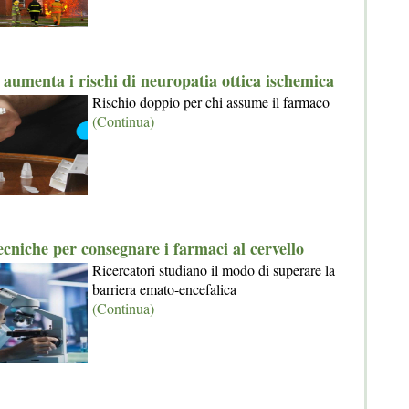
_____________________________________
aumenta i rischi di neuropatia ottica ischemica
Rischio doppio per chi assume il farmaco
(Continua)
_____________________________________
cniche per consegnare i farmaci al cervello
Ricercatori studiano il modo di superare la
barriera emato-encefalica
(Continua)
_____________________________________