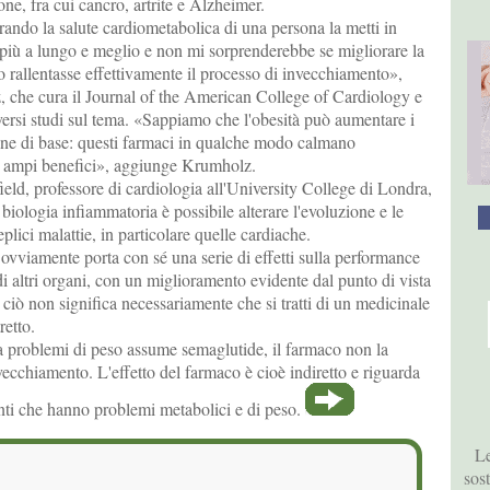
one, fra cui cancro, artrite e Alzheimer.
ando la salute cardiometabolica di una persona la metti in
 più a lungo e meglio e non mi sorprenderebbe se migliorare la
 rallentasse effettivamente il processo di invecchiamento»,
che cura il Journal of the American College of Cardiology e
versi studi sul tema. «Sappiamo che l'obesità può aumentare i
ione di base: questi farmaci in qualche modo calmano
n ampi benefici», aggiunge Krumholz.
ld, professore di cardiologia all'University College di Londra,
biologia infiammatoria è possibile alterare l'evoluzione e le
lici malattie, in particolare quelle cardiache.
ovviamente porta con sé una serie di effetti sulla performance
di altri organi, con un miglioramento evidente dal punto di vista
 ciò non significa necessariamente che si tratti di un medicinale
retto.
 problemi di peso assume semaglutide, il farmaco non la
nvecchiamento. L'effetto del farmaco è cioè indiretto e riguarda
enti che hanno problemi metabolici e di peso.
Le
sos