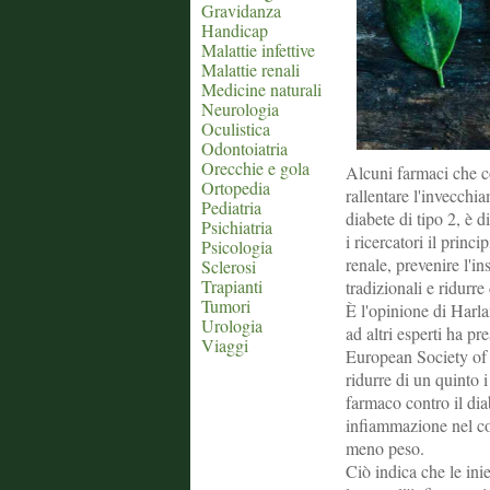
Gravidanza
Handicap
Malattie infettive
Malattie renali
Medicine naturali
Neurologia
Oculistica
Odontoiatria
Orecchie e gola
Alcuni farmaci che c
Ortopedia
rallentare l'invecchi
Pediatria
diabete di tipo 2, è 
Psichiatria
i ricercatori il princ
Psicologia
renale, prevenire l'in
Sclerosi
Trapianti
tradizionali e ridurre
Tumori
È l'opinione di Harl
Urologia
ad altri esperti ha pr
Viaggi
European Society of 
ridurre di un quinto i
farmaco contro il diab
infiammazione nel co
meno peso.
Ciò indica che le ini