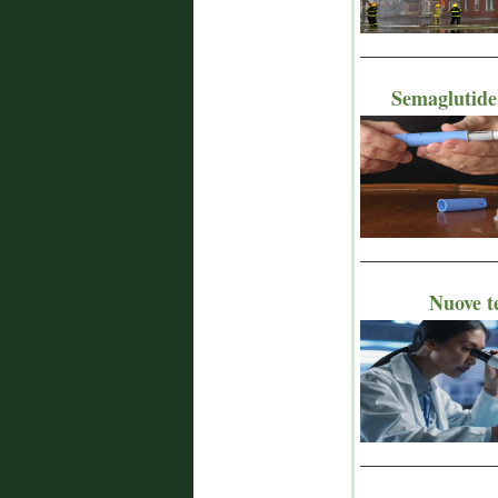
_______________
Semaglutide 
_______________
Nuove te
_______________