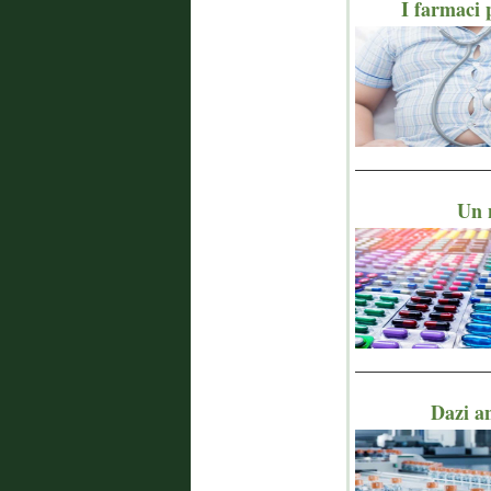
I farmaci 
_______________
Un n
_______________
Dazi a