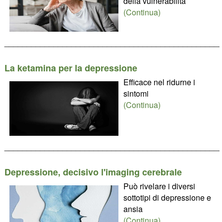
della vulnerabilità
(Continua)
________________________________________________
La ketamina per la depressione
Efficace nel ridurne i
sintomi
(Continua)
________________________________________________
Depressione, decisivo l'imaging cerebrale
Può rivelare i diversi
sottotipi di depressione e
ansia
(Continua)